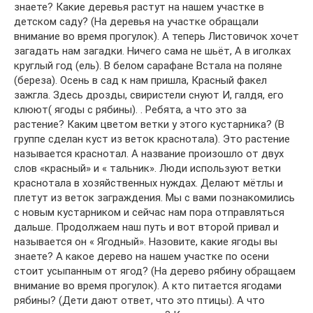
знаете? Какие деревья растут на нашем участке в
детском саду? (На деревья на участке обращали
внимание во время прогулок). А теперь Листовичок хочет
загадать нам загадки. Ничего сама не шьёт, А в иголках
круглый год (ель). В белом сарафане Встала на поляне
(береза). Осень в сад к нам пришла, Красный факел
зажгла. Здесь дрозды, свиристели снуют И, галдя, его
клюют( ягоды с рябины). . Ребята, а что это за
растение? Каким цветом ветки у этого кустарника? (В
группе сделан куст из веток краснотала). Это растение
называется краснотал. А название произошло от двух
слов «красный» и « тальник». Люди используют ветки
краснотала в хозяйственных нуждах. Делают мётлы и
плетут из веток заграждения. Мы с вами познакомились
с новым кустарником и сейчас нам пора отправляться
дальше. Продолжаем наш путь и вот второй привал и
называется он « Ягодный». Назовите, какие ягоды вы
знаете? А какое дерево на нашем участке по осени
стоит усыпанным от ягод? (На дерево рябину обращаем
внимание во время прогулок). А кто питается ягодами
рябины? (Дети дают ответ, что это птицы). А что