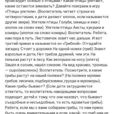
происходит осенью с птицами? Какие птицы улетают,
какие остаются зимовать? Давайте поиграем в игру
«Птицы улетели». (Воспитатель читает строки из
четверостишия, а дети делают хлопок, если называются
другие звери). Улетели птицы Голуби, синицы и ежи (
хлопок на слово ежи). Улетели птицы Аисты, кукушки и
комары (хлопок на слово комары). Воспитатель: Ребята,
нам пора в путь. Листовичок зовёт нас дальше. И вот
третий привал и называется он «Грибной». Отгадайте
загадку. Стоит у дорожке На одной ножке (гриб) Знают
взрослые и дети, Нет грибов дружней, чем эти. На
пеньках растут в лесу, Как веснушки на носу (опята).
Зашёл в сосняк, нашёл слизняк. На вид красиво, тронешь
— сыро(масленок). Воспитатель: Посмотрите, а какие
грибы растут на нашей полянке? (На полянке муляжи
грибов: лисички, подберёзовики ,грузди и мухоморы)..
Какие грибы бывают? (Если дети затрудняются
ответить, то воспитатель наводящими вопросами
подводит детей к тому, что они назовут, что бывают
съедобные и несъедобные, то есть ядовитые грибы).
Ребята, если мы с вами собираем грибы, то нам нужно
быть очень внимательными и если, какой- то гриб нам не