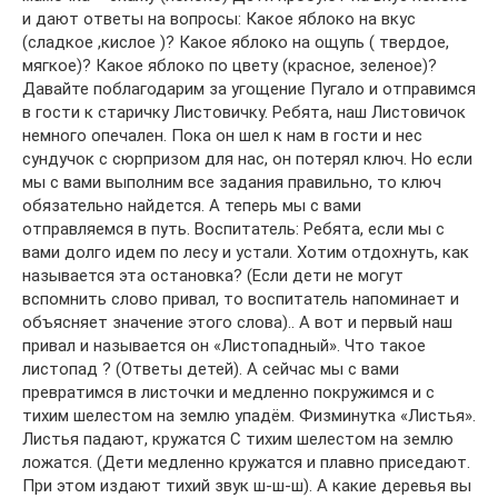
и дают ответы на вопросы: Какое яблоко на вкус
(сладкое ,кислое )? Какое яблоко на ощупь ( твердое,
мягкое)? Какое яблоко по цвету (красное, зеленое)?
Давайте поблагодарим за угощение Пугало и отправимся
в гости к старичку Листовичку. Ребята, наш Листовичок
немного опечален. Пока он шел к нам в гости и нес
сундучок с сюрпризом для нас, он потерял ключ. Но если
мы с вами выполним все задания правильно, то ключ
обязательно найдется. А теперь мы с вами
отправляемся в путь. Воспитатель: Ребята, если мы с
вами долго идем по лесу и устали. Хотим отдохнуть, как
называется эта остановка? (Если дети не могут
вспомнить слово привал, то воспитатель напоминает и
объясняет значение этого слова).. А вот и первый наш
привал и называется он «Листопадный». Что такое
листопад ? (Ответы детей). А сейчас мы с вами
превратимся в листочки и медленно покружимся и с
тихим шелестом на землю упадём. Физминутка «Листья».
Листья падают, кружатся С тихим шелестом на землю
ложатся. (Дети медленно кружатся и плавно приседают.
При этом издают тихий звук ш-ш-ш). А какие деревья вы