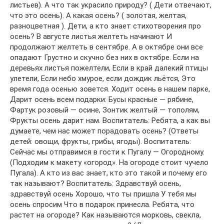
листьев). А что так украсило природу? ( Дети отвечают,
что это осень). А какая осень? ( золотая, желтая,
разноцветная ). Дети, а кто знает стихотворения про
осень? В августе листья желтеть начинают И
продолжают желтеть в сентябре. А в октябре они все
опадают Грустно и скучно без них в октябре. Если на
деревьях листья пожелтели, Если в край далекий птицы
улетели, Если небо хмурое, если дождик льётся, Это
время года осенью зовется. Ходит осень в нашем парке,
Дарит осень всем подарки: Бусы красные — рябине,
Фартук розовый — осине, Зонтик желтый — тополям,
Фрукты осень дарит нам. Воспитатель: Ребята, а как вы
думаете, чем нас может порадовать осень? (Ответы
детей: овощи, фрукты, грибы, ягоды). Воспитатель:
Сейчас мы отправимся в гости к Пугалу — Огородному.
(Подходим к макету «огород». На огороде стоит чучело
Пугала). А кто из вас знает, кто это такой и почему его
так называют? Воспитатель: Здравствуй осень,
здравствуй осень Хорошо, что ты пришла У тебя мы
осень спросим Что в подарок принесла. Ребята, что
растет на огороде? Как называются морковь, свекла,