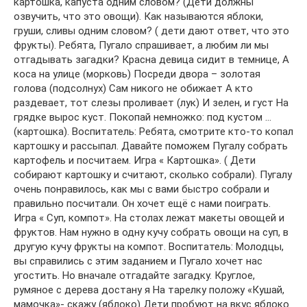
картошка, капуста одним словом? (Дети должны
озвучить, что это овощи). Как называются яблоки,
груши, сливы одним словом? ( дети дают ответ, что это
фрукты). Ребята, Пугало спрашивает, а любим ли мы
отгадывать загадки? Красна девица сидит в темнице, А
коса на улице (морковь) Посреди двора – золотая
голова (подсолнух) Сам никого не обижает А кто
раздевает, тот слезы проливает (лук) И зелен, и густ На
грядке вырос куст. Покопай немножко: под кустом …
(картошка). Воспитатель: Ребята, смотрите кто-то копал
картошку и рассыпал. Давайте поможем Пугалу собрать
картофель и посчитаем. Игра « Картошка». ( Дети
собирают картошку и считают, сколько собрали). Пугалу
очень понравилось, как мы с вами быстро собрали и
правильно посчитали. Он хочет ещё с нами поиграть.
Игра « Суп, компот». На столах лежат макеты овощей и
фруктов. Нам нужно в одну кучу собрать овощи на суп, в
другую кучу фрукты на компот. Воспитатель: Молодцы,
вы справились с этим заданием и Пугало хочет нас
угостить. Но вначале отгадайте загадку. Круглое,
румяное с дерева достану я На тарелку положу «Кушай,
мамочка»- скажу (яблоко) Дети пробуют на вкус яблоко