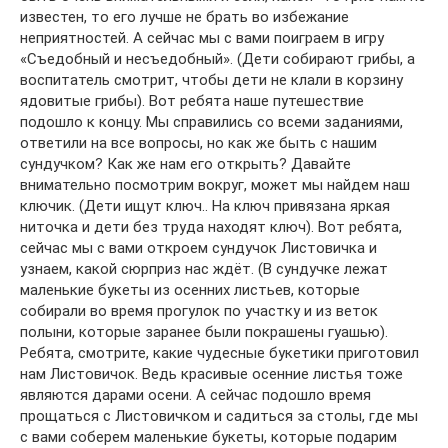
известен, то его лучше не брать во избежание
неприятностей. А сейчас мы с вами поиграем в игру
«Съедобный и несъедобный». (Дети собирают грибы, а
воспитатель смотрит, чтобы дети не клали в корзину
ядовитые грибы). Вот ребята наше путешествие
подошло к концу. Мы справились со всеми заданиями,
ответили на все вопросы, но как же быть с нашим
сундучком? Как же нам его открыть? Давайте
внимательно посмотрим вокруг, может мы найдем наш
ключик. (Дети ищут ключ.. На ключ привязана яркая
ниточка и дети без труда находят ключ). Вот ребята,
сейчас мы с вами откроем сундучок Листовичка и
узнаем, какой сюрприз нас ждёт. (В сундучке лежат
маленькие букеты из осенних листьев, которые
собирали во время прогулок по участку и из веток
полыни, которые заранее были покрашены гуашью).
Ребята, смотрите, какие чудесные букетики приготовил
нам Листовичок. Ведь красивые осенние листья тоже
являются дарами осени. А сейчас подошло время
прощаться с Листовичком и садиться за столы, где мы
с вами соберем маленькие букеты, которые подарим