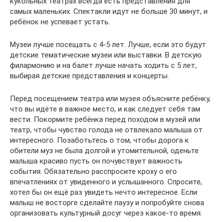
кукольных театрах всегда есть представления для
самых маленьких. Спектакли идут не больше 30 минут, и
ребёнок не успевает устать.
Музеи лучше посещать с 4-5 лет. Лучше, если это будут
детские тематические музеи или выставки. В детскую
филармонию и на балет лучше начать ходить с 5 лет,
выбирая детские представления и концерты.
Перед посещением театра или музея объясните ребёнку,
что вы идёте в важное место, и как следует себя там
вести. Покормите ребёнка перед походом в музей или
театр, чтобы чувство голода не отвлекало малыша от
интересного. Позаботьтесь о том, чтобы дорога к
обители муз не была долгой и утомительной, оденьте
малыша красиво пусть он почувствует важность
события. Обязательно расспросите кроху о его
впечатлениях от увиденного и услышанного. Спросите,
хотел бы он ещё раз увидеть нечто интересное. Если
малыш не восторге сделайте паузу и попробуйте снова
организовать культурный досуг через какое-то время.