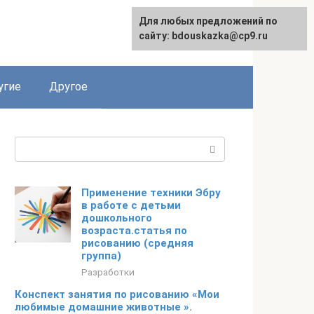
Для любых предложений по
сайту: bdouskazka@cp9.ru
угие
Другое
Поиск:
Применение техники Эбру
в работе с детьми
дошкольного
возраста.статья по
рисованию (средняя
группа)
Разработки
Конспект занятия по рисованию «Мои
любимые домашние животные ».