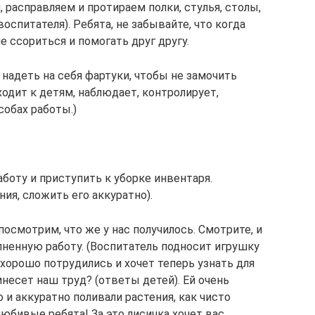
 расправляем и протираем полки, стулья, столы,
оспитателя). Ребята, не забывайте, что когда
 ссориться и помогать друг другу.
 надеть на себя фартуки, чтобы не замочить
ходит к детям, наблюдает, контролирует,
собах работы.)
аботу и приступить к уборке инвентаря.
ия, сложить его аккуратно).
посмотрим, что же у нас получилось. Смотрите, и
ненную работу. (Воспитатель подносит игрушку
ь хорошо потрудились и хочет теперь узнать для
инесет наш труд? (ответы детей). Ей очень
 и аккуратно поливали растения, как чисто
юбивые ребята! За это лисичка хочет вас