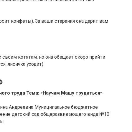
осит конфеты). За ваши старания она дарит вам
 к своим котятам, но она обещает скоро прийти
ся, лисичка уходит)
Ф
ного труда Тема: «Научим Машу трудиться»
рина Андреевна Муниципальное бюджетное
дение детский сад общеразвивающего вида №10
ры