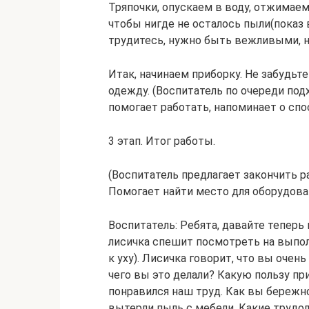
Тряпочки, опускаем в воду, отжимаем,
чтобы нигде не осталось пыли(показ в
трудитесь, нужно быть вежливыми, не
Итак, начинаем приборку. Не забудьте
одежду. (Воспитатель по очереди под
помогает работать, напоминает о спо
3 этап. Итог работы.
(Воспитатель предлагает закончить р
Помогает найти место для оборудован
Воспитатель: Ребята, давайте теперь 
лисичка спешит посмотреть на выпол
к уху). Лисичка говорит, что вы очен
чего вы это делали? Какую пользу пр
понравился наш труд. Как вы бережно
вытерли пыль с мебели. Какие трудол