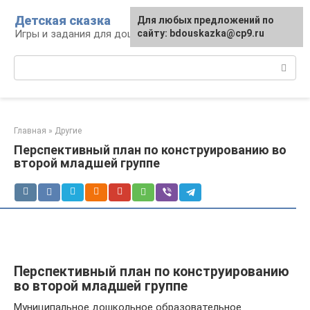
Перейти
Детская сказка
Для любых предложений по
к
Игры и задания для дошкольников
сайту: bdouskazka@cp9.ru
контенту
Поиск:
Главная
»
Другие
Перспективный план по конструированию во
второй младшей группе
Перспективный план по конструированию
во второй младшей группе
Муниципальное дошкольное образовательное