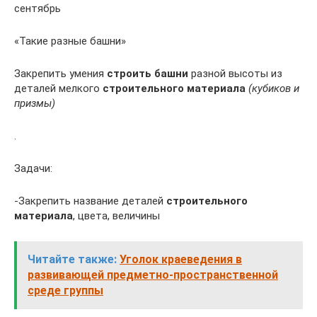
сентябрь
«Такие разные башни»
Закрепить умения
строить
башни
разной высоты из
деталей мелкого
строительного материала
(к
убиков и
призмы
)
.
Задачи:
-Закрепить название деталей
строительного
материала
, цвета, величины
Читайте также:
Уголок краеведения в
развивающей предметно-пространственной
среде группы