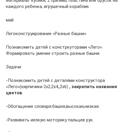
Материалы: кубики, 2 призмы, пластина или брусок на
каждого ребенка, игрушечный кораблик.
май
Легоконструирование «Разные башни»
Познакомить детей с констркуторами «Лего».
Формировать умение строить разные башни.
Задачи:
-Познакомить детей с деталями конструктора
«Лего»(кирпичики 2х2,2х4,,2х6)
, закрепить названия
цветов
.
-Обогащение словаря:башня,высокая,низкая.
-Развивать иелкую моторику пальцев рук.