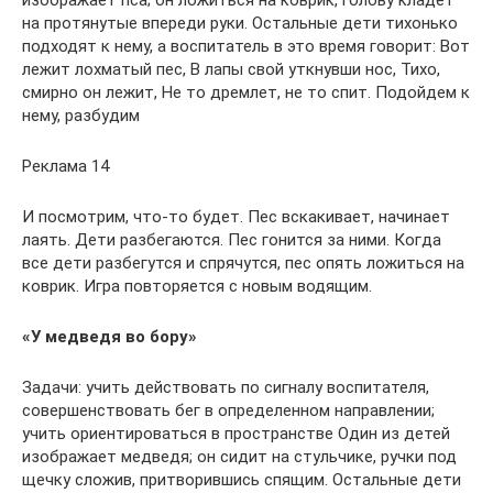
изображает пса; он ложиться на коврик, голову кладет
на протянутые впереди руки. Остальные дети тихонько
подходят к нему, а воспитатель в это время говорит: Вот
лежит лохматый пес, В лапы свой уткнувши нос, Тихо,
смирно он лежит, Не то дремлет, не то спит. Подойдем к
нему, разбудим
Реклама 14
И посмотрим, что-то будет. Пес вскакивает, начинает
лаять. Дети разбегаются. Пес гонится за ними. Когда
все дети разбегутся и спрячутся, пес опять ложиться на
коврик. Игра повторяется с новым водящим.
«У медведя во бору»
Задачи: учить действовать по сигналу воспитателя,
совершенствовать бег в определенном направлении;
учить ориентироваться в пространстве Один из детей
изображает медведя; он сидит на стульчике, ручки под
щечку сложив, притворившись спящим. Остальные дети