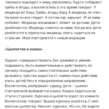
тихонько подходят к нему, наклоняясь, будто собирают
грибы и ягоды, а воспитатель в это время говорит: У
медведя во бору, Грибы, ягоды беру, А медведь не спит,
На меня он все глядит. А потом как зарычит. И за нами
побежит. Медведь вскакивает, бежит за детьми. Дети
разбегаются. Медведь гонится за ними. Когда все дети
разбегутся и спрячутся, медведь опять садиться на
стульчик. Игра повторяется с новым водящим.
«Цыплятки и кошка»
Задачи: совершенствовать бег; развивать умение
подражать, быть внимательным и действовать по
сигналу; поощрять самостоятельные действия;
вызывать чувство радости от совместных действий,
учить детей бегу в определённом направлении.
Воспитатель изображает курицу, дети – цыплят.
Считалочкой выбирается кошка. Кошка садиться на
стул в сторонке. Курочка и цыплята ходят по комнате.
Воспитатель говорит: Вышла курочка-хохлатка, С нею
желтые цыплятки, Квохчет курочка: «Ко-ко, Не ходите