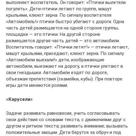
выполняет воспитатель. Он говорит: «Птички вылетели
погулять». Дети-птички летают по группе, машут
крыльями, клюют зерна. По сигналу воспитателя
«Автомобиль!» птички быстро убегают с дороги. Одна
часть детей размещается на одной стороне группы,
площадки — это птички. На другой стороне
размещается другая часть детей — это автомобили.
Воспитатель говорит: «Птички летят!» — птички летают,
машут крыльями, приседают, клюют зерна. По сигналу
«Автомобили выехали!» дети, изображающие
автомобили, выезжают на дорогу, а птички улетают в
свои гнездышки. Автомобили ездят по дороге,
объезжая препятствия (скамейки, кубы). При повторе
игры дети меняются ролями.
«Карусели»
Задачи: развивать равновесие, учить согласовывать
свои действия со словами текста, с движениями друг с
другом и ритмом текста; развивать внимание; вызывать
положительные эмоции. Дети берутся за обруч и под