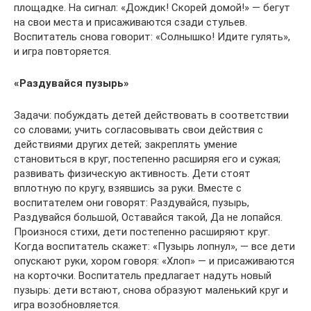
площадке. На сигнал: «Дождик! Скорей домой!» — бегут
на свои места и присаживаются сзади стульев.
Воспитатель снова говорит: «Солнышко! Идите гулять»,
и игра повторяется.
«Раздувайся пузырь»
Задачи: побуждать детей действовать в соответствии
со словами; учить согласовывать свои действия с
действиями других детей; закреплять умение
становиться в круг, постепенно расширяя его и сужая;
развивать физическую активность. Дети стоят
вплотную по кругу, взявшись за руки. Вместе с
воспитателем они говорят: Раздувайся, пузырь,
Раздувайся большой, Оставайся такой, Да не лопайся.
Произнося стихи, дети постепенно расширяют круг.
Когда воспитатель скажет: «Пузырь лопнул», — все дети
опускают руки, хором говоря: «Хлоп» — и присаживаются
на корточки. Воспитатель предлагает надуть новый
пузырь: дети встают, снова образуют маленький круг и
игра возобновляется.