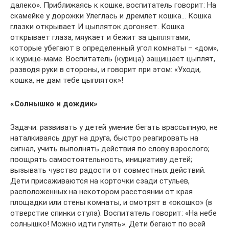
далеко». Приближаясь к кошке, воспитатель говорит: На
скамейке у дорожки Улеглась и дремлет кошка… Кошка
глазки открывает И цыпляток догоняет. Кошка
открывает глаза, мяукает и бежит за цыплятами,
которые убегают в определенный угол комнаты – «дом»,
к курице-маме. Воспитатель (курица) защищает цыплят,
разводя руки в стороны, и говорит при этом: «Уходи,
кошка, не дам тебе цыпляток»!
«Солнышко и дождик»
Задачи: развивать у детей умение бегать врассыпную, не
наталкиваясь друг на друга, быстро реагировать на
сигнал, учить выполнять действия по слову взрослого;
поощрять самостоятельность, инициативу детей;
вызывать чувство радости от совместных действий.
Дети присаживаются на корточки сзади стульев,
расположенных на некотором расстоянии от края
площадки или стены комнаты, и смотрят в «окошко» (в
отверстие спинки стула). Воспитатель говорит: «На небе
солнышко! Можно идти гулять». Дети бегают по всей