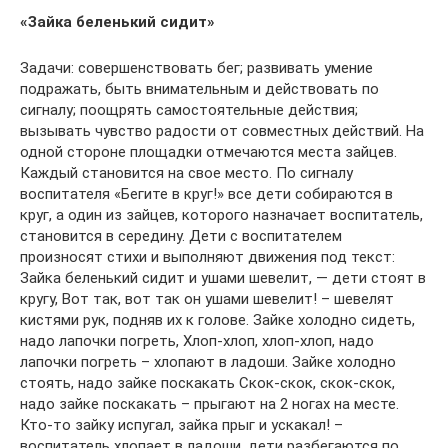
«Зайка беленький сидит»
Задачи: совершенствовать бег; развивать умение
подражать, быть внимательным и действовать по
сигналу; поощрять самостоятельные действия;
вызывать чувство радости от совместных действий. На
одной стороне площадки отмечаются места зайцев.
Каждый становится на свое место. По сигналу
воспитателя «Бегите в круг!» все дети собираются в
круг, а один из зайцев, которого назначает воспитатель,
становится в середину. Дети с воспитателем
произносят стихи и выполняют движения под текст:
Зайка беленький сидит и ушами шевелит, — дети стоят в
кругу, Вот так, вот так он ушами шевелит! – шевелят
кистями рук, подняв их к голове. Зайке холодно сидеть,
надо лапочки погреть, Хлоп-хлоп, хлоп-хлоп, надо
лапочки погреть – хлопают в ладоши. Зайке холодно
стоять, надо зайке поскакать Скок-скок, скок-скок,
надо зайке поскакать – прыгают на 2 ногах на месте.
Кто-то зайку испугал, зайка прыг и ускакал! –
воспитатель хлопает в ладоши, дети разбегаются по