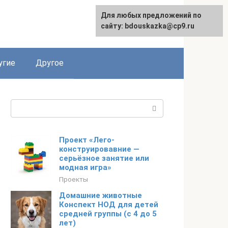
Для любых предложений по
сайту: bdouskazka@cp9.ru
угие
Другое
Поиск:
Проект «Лего-
конструировавние —
серьёзное занятие или
модная игра»
Проекты
Домашние животные
Конспект НОД для детей
средней группы (с 4 до 5
лет)