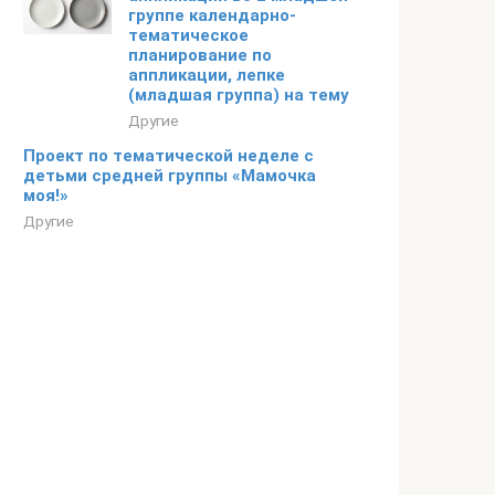
группе календарно-
тематическое
планирование по
аппликации, лепке
(младшая группа) на тему
Другие
Проект по тематической неделе с
детьми средней группы «Мамочка
моя!»
Другие