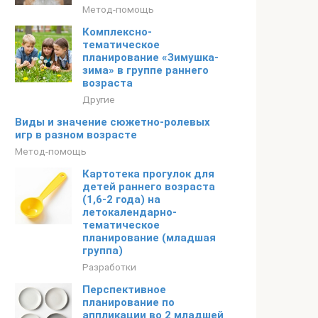
Метод-помощь
Комплексно-
тематическое
планирование «Зимушка-
зима» в группе раннего
возраста
Другие
Виды и значение сюжетно-ролевых
игр в разном возрасте
Метод-помощь
Картотека прогулок для
детей раннего возраста
(1,6-2 года) на
летокалендарно-
тематическое
планирование (младшая
группа)
Разработки
Перспективное
планирование по
аппликации во 2 младшей