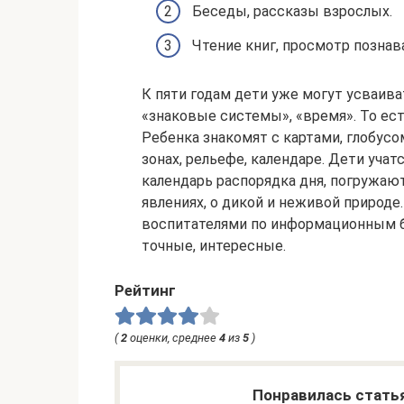
Беседы, рассказы взрослых.
Чтение книг, просмотр познав
К пяти годам дети уже могут усваиват
«знаковые системы», «время». То ест
Ребенка знакомят с картами, глобус
зонах, рельефе, календаре. Дети учат
календарь распорядка дня, погружаю
явлениях, о дикой и неживой природ
воспитателями по информационным б
точные, интересные.
Рейтинг
(
2
оценки, среднее
4
из
5
)
Понравилась стать