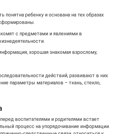
 понятна ребенку и основана на тех образах
 сформированы.
комят с предметами и явлениями в
жизнедеятельности.
информация, хорошая знакомая взрослому,
оследовательности действий, развивают в них
ие параметры материалов – ткань, стекло,
а
 перед воспитателями и родителями встает
ельный процесс на упорядочивание информации.
причинно-следственные связи, относиться к