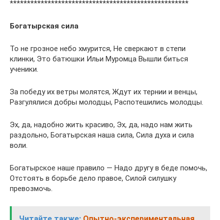
****************************************************
Богатырская сила
То не грозное небо хмурится, Не сверкают в степи
клинки, Это батюшки Ильи Муромца Вышли биться
ученики.
За победу их ветры молятся, Ждут их тернии и венцы,
Разгулялися добры молодцы, Распотешились молодцы.
Эх, да, надобно жить красиво, Эх, да, надо нам жить
раздольно, Богатырская наша сила, Сила духа и сила
воли.
Богатырское наше правило — Надо другу в беде помочь,
Отстоять в борьбе дело правое, Силой силушку
превозмочь.
Читайте также:
Опытно-экспериментальная