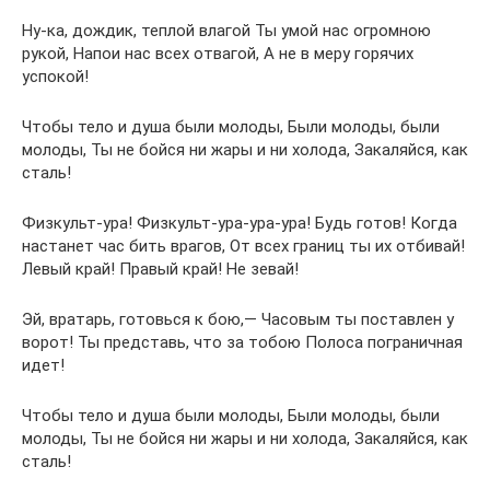
Ну-ка, дождик, теплой влагой Ты умой нас огромною
рукой, Напои нас всех отвагой, А не в меру горячих
успокой!
Чтобы тело и душа были молоды, Были молоды, были
молоды, Ты не бойся ни жары и ни холода, Закаляйся, как
сталь!
Физкульт-ура! Физкульт-ура-ура-ура! Будь готов! Когда
настанет час бить врагов, От всех границ ты их отбивай!
Левый край! Правый край! Не зевай!
Эй, вратарь, готовься к бою,— Часовым ты поставлен у
ворот! Ты представь, что за тобою Полоса пограничная
идет!
Чтобы тело и душа были молоды, Были молоды, были
молоды, Ты не бойся ни жары и ни холода, Закаляйся, как
сталь!