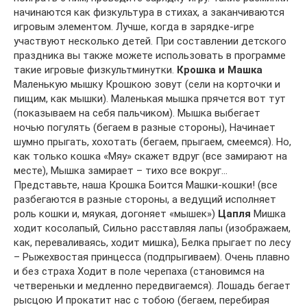
начинаются как физкультура в стихах, а заканчиваются
игровым элементом. Лучше, когда в зарядке-игре
участвуют несколько детей. При составлении детского
праздника вы также можете использовать в программе
такие игровые физкультминутки.
Крошка и Машка
Маленькую мышку Крошкою зовут (сели на корточки и
пищим, как мышки). Маленькая мышка прячется вот тут
(показываем на себя пальчиком). Мышка выбегает
ночью погулять (бегаем в разные стороны), Начинает
шумно прыгать, хохотать (бегаем, прыгаем, смеемся). Но,
как только кошка «Мяу» скажет вдруг (все замирают на
месте), Мышка замирает – тихо все вокруг…
Представьте, наша Крошка Боится Машки-кошки! (все
разбегаются в разные стороны, а ведущий исполняет
роль кошки и, мяукая, догоняет «мышек»)
Цапля
Мишка
ходит косолапый, Сильно расставляя лапы (изображаем,
как, переваливаясь, ходит мишка), Белка прыгает по лесу
– Рыжехвостая принцесса (подпрыгиваем). Очень плавно
и без страха Ходит в поле черепаха (становимся на
четвереньки и медленно передвигаемся). Лошадь бегает
рысцою И прокатит нас с тобою (бегаем, перебирая