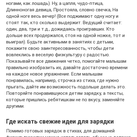
ногами, как лошадь). Ну, а цапля, чудо-птица,
Длинноногая девица, Простояла, словно свечка, На
одной ноге весь вечер! (Все поджимают одну ногу и
стоят так, кто сколько выдержит. Ведущий считает:
один, два, три и т.д., дожидаясь проигравших. Кто
дольше всех продержался, стоя на одной ножке, тот и
выиграл). Будьте активными в занятиях с детьми,
покажите свою заинтересованность, чтобы дети
вовлеклись в веселую физкультуру с радостью.
Показывайте все движения четко, помогайте малышам
правильно изобразить их, давайте достаточно времени
на каждое новое упражнение. Если малышам
понравилась, например, строчка из стиха, где нужно
прыгать, дайте им возможность подольше делать это.
Повторяйте понравившуюся детям зарядку, а тексты,
которые пришлись ребятишкам не по вкусу, заменяйте
другими.
Где искать свежие идеи для зарядки
Помимо готовых зарядок в стихах, для домашней