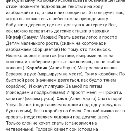
физкультминутки можно использовать обычные детские
стихи. Возьмите подходящие тексты и на ходу
изображайте то, о чем в них говорится. Это выручит вас,
когда вы окажетесь с ребенком на природе или у
бабушки в деревне, где нет доступа к интернету. Вот,
как можно превратить детские стишки в зарядку:
Жираф
(Самуил Маршак) Рвать цветы легко и просто
Детям маленького роста, (сидим на корточках и
изображаем сбор цветов) Но тому, кто так высок,
Нелегко сорвать цветок (встаем, выпрямив ноги, на
носочки, и «собираем цветы», наклоняясь, но не сгибая
коленок).
Кораблик
(Агния Барто) Матросская шапка,
Веревка в руке (маршируем на месте), Тяну я кораблик По
быстрой реке (начинаем двигаться, как будто тянем
кораблик), И скачут лягушки За мной по пятам
(приседаем и подпрыгиваем) И просят меня: — Прокати,
капитан! (машем рукой).
Слон
(Агния Барто) Спать пора!
Уснул бычок (подставляем ладошки под одну щеку, как
будто спим), Лег в коробку на бочок. Сонный мишка лег в
кровать (подставляем ладошки под другую щеку),
Только слон не хочет спать (становимся на
четвереньки). Головой качает сон (стоим на