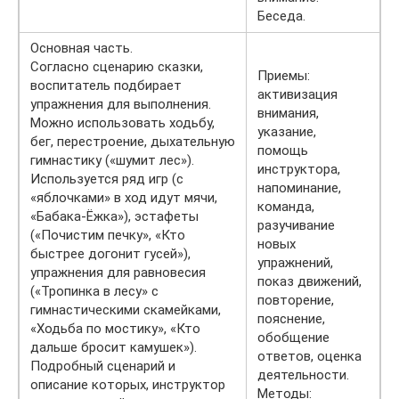
Беседа.
Основная часть.
Согласно сценарию сказки,
Приемы:
воспитатель подбирает
активизация
упражнения для выполнения.
внимания,
Можно использовать ходьбу,
указание,
бег, перестроение, дыхательную
помощь
гимнастику («шумит лес»).
инструктора,
Используется ряд игр (с
напоминание,
«яблочками» в ход идут мячи,
команда,
«Бабака-Ёжка»), эстафеты
разучивание
(«Почистим печку», «Кто
новых
быстрее догонит гусей»),
упражнений,
упражнения для равновесия
показ движений,
(«Тропинка в лесу» с
повторение,
гимнастическими скамейками,
пояснение,
«Ходьба по мостику», «Кто
обобщение
дальше бросит камушек»).
ответов, оценка
Подробный сценарий и
деятельности.
описание которых, инструктор
Методы: