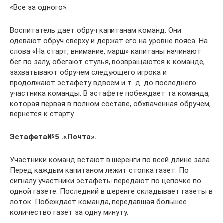
«Все за одного».
Воспитатель дает обруч капитанам команд. Они
одевают обруч сверху и держат его на уровне пояса. На
слова «На старт, внимание, марш» капитаны начинают
бег по залу, обегают стулья, возвращаются к команде,
захватывают обручем следующего игрока и
продолжают эстафету вдвоем и т. д. до последнего
участника команды. В эстафете побеждает та команда,
которая первая в полном составе, обхваченная обручем,
вернется к старту.
Эстафета№5 .«Почта».
Участники команд встают в шеренги по всей длине зала.
Перед каждым капитаном лежит стопка газет. По
сигналу участники эстафеты передают по цепочке по
одной газете. Последний в шеренге складывает газеты в
лоток. Побеждает команда, передавшая большее
количество газет за одну минуту.