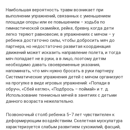
Наибольшая вероятность травм возникает при
выполнении упражнений, связанных с уменьшением
площади опоры или ее повышением – ходьба по
гимнастической скамейке, рейке, бревну, когда дети
легко теряют равновесие; в упражнениях с мячом – у
ребенка достаточно силы, чтобы добросить мяч до
партнера, но недостаточно развитая координация
движений может исказить направление полета, и тогда
мяч попадает не в руки, а в лицо, поэтому детям
необходимо давать своевременные указания,
напоминать, что мяч нужно бросать в руки партнеру.
Систематические упражнения детей с мячом организуют
на прогулке в виде игровых упражнений: «Попади в
обруч», «Сбей кеглю», «Подбрось – поймай» и т. д.
Использование теннисных мячей в занятиях с детьми
данного возраста нежелательно.
Позвоночный столб ребенка 5–7 лет чувствителен к
деформирующим воздействиям. Скелетная мускулатура
характеризуется слабым развитием сухожилий, фасций,