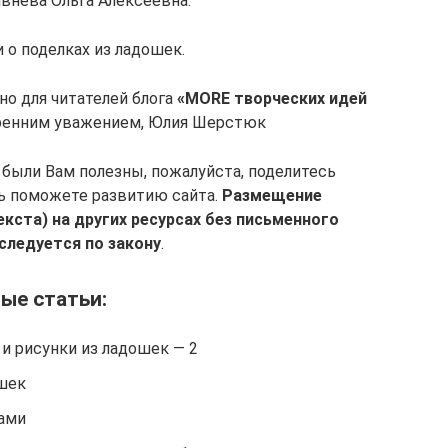
ивнева Ольга Алексеевна.
 о поделках из ладошек.
но для читателей блога
«MORE творческих идей
искренним уважением, Юлия Шерстюк
 были Вам полезны, пожалуйста, поделитесь
нь поможете развитию сайта.
Размещение
кста) на других ресурсах без письменного
следуется по закону
.
ые статьи:
и рисунки из ладошек — 2
шек
ами