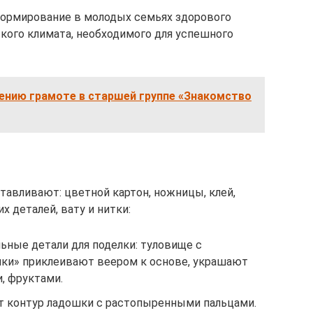
формирование в молодых семьях здорового
ского климата, необходимого для успешного
ению грамоте в старшей группе «Знакомство
отавливают: цветной картон, ножницы, клей,
х деталей, вату и нитки:
льные детали для поделки: туловище с
ючки» приклеивают веером к основе, украшают
, фруктами.
т контур ладошки с растопыренными пальцами.