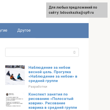
Для любых предложений по
сайту: bdouskazka@cp9.ru
угие
Другое
Поиск:
Наблюдение за небом
весной цель. Прогулка
«Наблюдение за небом» в
средней группе
Разработки
Конспект занятия по
рисованию «Полосатый
коврик». Рисование
коврика в средней группе