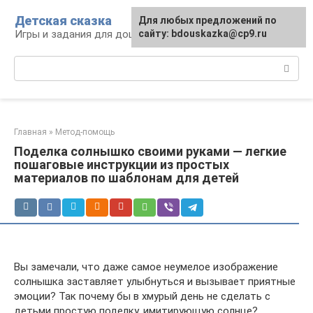
Перейти
Детская сказка
Для любых предложений по
к
Игры и задания для дошкольников
сайту: bdouskazka@cp9.ru
контенту
Поиск:
Главная
»
Метод-помощь
Поделка солнышко своими руками — легкие
пошаговые инструкции из простых
материалов по шаблонам для детей
Вы замечали, что даже самое неумелое изображение
солнышка заставляет улыбнуться и вызывает приятные
эмоции? Так почему бы в хмурый день не сделать с
детьми простую поделку, имитирующую солнце?