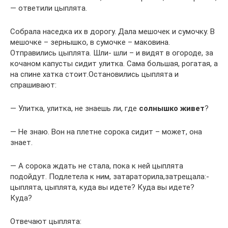
— ответили цыплята.
Собрала наседка их в дорогу. Дала мешочек и сумочку. В
мешочке – зернышко, в сумочке – маковина.
Отправились цыплята. Шли- шли – и видят в огороде, за
кочаном капусты сидит улитка. Сама большая, рогатая, а
на спине хатка стоит.Остановились цыплята и
спрашивают:
— Улитка, улитка, не знаешь ли, где
солнышко живет
?
— Не знаю. Вон на плетне сорока сидит – может, она
знает.
— А сорока ждать не стала, пока к ней цыплята
подойдут. Подлетела к ним, затараторила,затрещала:-
цыплята, цыплята, куда вы идете? Куда вы идете?
Куда?
Отвечают цыплята: