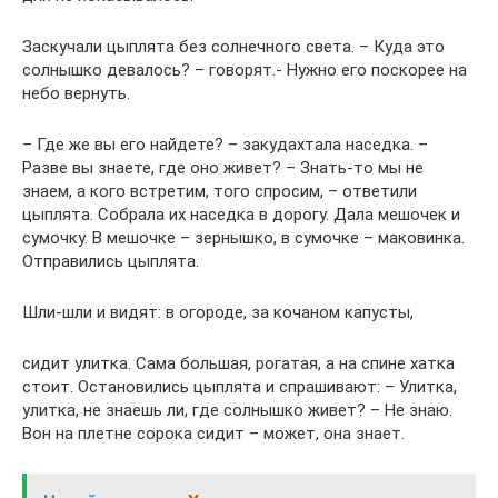
Заскучали цыплята без солнечного света. – Куда это
солнышко девалось? – говорят.- Нужно его поскорее на
небо вернуть.
– Где же вы его найдете? – закудахтала наседка. –
Разве вы знаете, где оно живет? – Знать-то мы не
знаем, а кого встретим, того спросим, – ответили
цыплята. Собрала их наседка в дорогу. Дала мешочек и
сумочку. В мешочке – зернышко, в сумочке – маковинка.
Отправились цыплята.
Шли-шли и видят: в огороде, за кочаном капусты,
сидит улитка. Сама большая, рогатая, а на спине хатка
стоит. Остановились цыплята и спрашивают: – Улитка,
улитка, не знаешь ли, где солнышко живет? – Не знаю.
Вон на плетне сорока сидит – может, она знает.