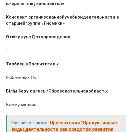
іс-әрекетінің конспектісі»
Конспект организованнойучебнойдеятельности в
старшейгруппе «Гномики»
Өткізу күні/Датапроведения
:
Тәрбиеші/Воспитатель:
Рыбаченко Т.Б.
Білім беру саласы/Образовательнаяобласть:
Коммуникация
Читайте также:
Презентация "Продуктивные
виды деятельности как средство развития