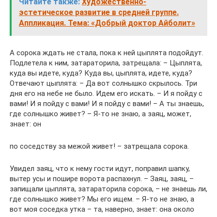
Читайте также:
Художественно-
эстетическое развитие в средней группе.
Аппликация. Тема: «Добрый доктор Айболит»
А сорока ждать не стала, пока к ней цыплята подойдут.
Подлетела к ним, затараторила, затрещала: – Цыплята,
куда вы идете, куда? Куда вы, цыплята, идете, куда?
Отвечают цыплята: – Да вот солнышко скрылось. Три
дня его на небе не было. Идем его искать. – И я пойду с
вами! И я пойду с вами! И я пойду с вами! – А ты знаешь,
где солнышко живет? – Я-то не знаю, а заяц, может,
знает: он
по соседству за межой живет! – затрещала сорока.
Увидел заяц, что к нему гости идут, поправил шапку,
вытер усы и пошире ворота распахнул. – Заяц, заяц, –
запищали цыплята, затараторила сорока, – не знаешь ли,
где солнышко живет? Мы его ищем. – Я-то не знаю, а
вот моя соседка утка – та, наверно, знает: она около