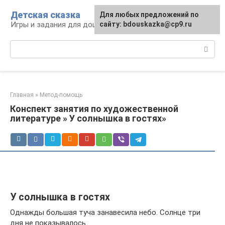
Перейти
Детская сказка
Для любых предложений по
к
Игры и задания для дошкольников
сайту: bdouskazka@cp9.ru
контенту
Поиск:
Главная
»
Метод-помощь
Конспект занятия по художественной
литературе » У солнышка в гостях»
У солнышка в гостях
Однажды большая туча занавесила небо. Солнце три
дня не показывалось.