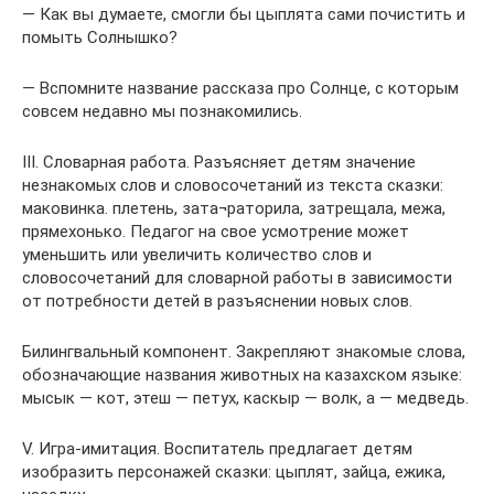
— Как вы думаете, смогли бы цыплята сами почистить и
помыть Солнышко?
— Вспомните название рассказа про Солнце, с которым
совсем недавно мы познакомились.
III. Словарная работа. Разъясняет детям значение
незнакомых слов и словосочетаний из текста сказки:
маковинка. плетень, зата¬раторила, затрещала, межа,
прямехонько. Педагог на свое усмотрение может
уменьшить или увеличить количество слов и
словосочетаний для словарной работы в зависимости
от потребности детей в разъяснении новых слов.
Билингвальный компонент. Закрепляют знакомые слова,
обозначающие названия животных на казахском языке:
мысык — кот, этеш — петух, каскыр — волк, а — медведь.
V. Игра-имитация. Воспитатель предлагает детям
изобразить персонажей сказки: цыплят, зайца, ежика,