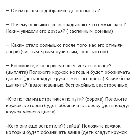
— С кем цыплята добрались до солнышка?
— Почему солнышко не выглядывало, что ему мешало?
Каким увидели его друзья? ( заспанным, сонным)
— Каким стало солнышко после того, как его отмыли
звери?(чистым, ярким, лучистым, золотистым)
— Вспомните, кто первым пошел искать солнце?
(цыплята) Положите кружок, который будет обозначать
цыплят (дети кладут кружок желтого цвета).Какие были
цыплята? (взволнованные, беспокойные, расстроенные)
-Кто потом им встретился по пути? (сорока) Положите
кружок, который будет обозначать сороку (дети кладут
кружок черного цвета)
-Кого они еще встретили?( зайца) Положите кружок,
который будет обозначать зайца (дети кладут кружок