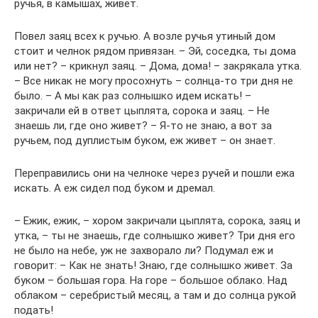
ручья, в камышах, живет.
Повел заяц всех к ручью. А возле ручья утиный дом
стоит и челнок рядом привязан. – Эй, соседка, ты дома
или нет? – крикнул заяц. – Дома, дома! – закрякала утка.
– Все никак не могу просохнуть – солнца-то три дня не
было. – А мы как раз солнышко идем искать! –
закричали ей в ответ цыплята, сорока и заяц. – Не
знаешь ли, где оно живет? – Я-то не знаю, а вот за
ручьем, под дуплистым буком, еж живет – он знает.
Переправились они на челноке через ручей и пошли ежа
искать. А еж сидел под буком и дремал.
– Ежик, ежик, – хором закричали цыплята, сорока, заяц и
утка, – ты не знаешь, где солнышко живет? Три дня его
не было на небе, уж не захворало ли? Подумал еж и
говорит: – Как не знать! Знаю, где солнышко живет. За
буком – большая гора. На горе – большое облако. Над
облаком – серебристый месяц, а там и до солнца рукой
подать!