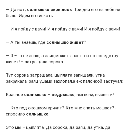
— Да вот,
солнышко скрылось
. Три дня его на небе не
было. Идем его искать.
— И я пойду с вами! И я пойду с вами! И я пойду с вами!
— А ты знаешь, где
солнышко живет
?
— Я –то не знаю, а заяц,может знает: он по соседству
живет! – затрещала сорока…
Тут сорока затрещала, цыплята запищали, утка
закрякала, заяц ушами захлопал,а еж палочкой застучал:
Красное
солнышко – ведрышко
, выгляни, высвети!
— Кто под окошком кричит? Кто мне спать мешает?-
спросило
солнышко
.
Это мы – цыплята. Да сорока, да заяц, да утка, да