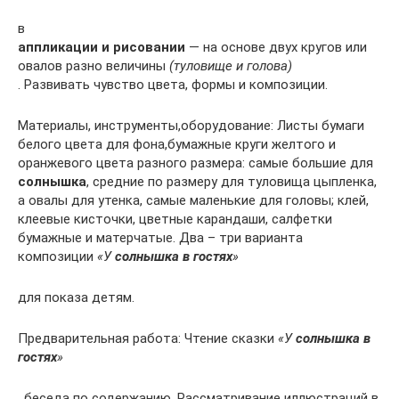
в
аппликации и рисовании
— на основе двух кругов или
овалов разно величины
(туловище и голова)
. Развивать чувство цвета, формы и композиции.
Материалы, инструменты,оборудование: Листы бумаги
белого цвета для фона,бумажные круги желтого и
оранжевого цвета разного размера: самые большие для
солнышка
, средние по размеру для туловища цыпленка,
а овалы для утенка, самые маленькие для головы; клей,
клеевые кисточки, цветные карандаши, салфетки
бумажные и матерчатые. Два – три варианта
композиции
«У
солнышка в гостях
»
для показа детям.
Предварительная работа: Чтение сказки
«У
солнышка в
гостях
»
, беседа по содержанию. Рассматривание иллюстраций в