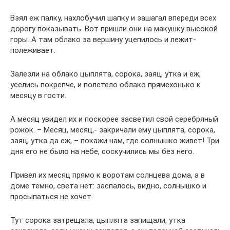
Взял еж палку, нахлобучил шапку и зашагал впереди всех
дорогу показывать. Вот пришли они на макушку высокой
горы. А там облако за вершину уцепилось и лежит-
полеживает.
Залезли на облако цыплята, сорока, заяц, утка и еж,
уселись покрепче, и полетело облако прямехонько к
месяцу в гости.
А месяц увидел их и поскорее засветил свой серебряный
рожок. – Месяц, месяц,- закричали ему цыплята, сорока,
заяц, утка да еж, – покажи нам, где солнышко живет! Три
дня его не было на небе, соскучились мы без него.
Привел их месяц прямо к воротам солнцева дома, а в
доме темно, света нет: заспалось, видно, солнышко и
просыпаться не хочет.
Тут сорока затрещала, цыплята запищали, утка