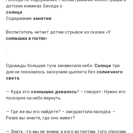
детских книжках. Беседа о
солнце
.
Содержание
занятия
.
Воспитатель читает детям отрывок из сказки
«У
солнышка в гостях
»
:
Однажды большая туча занавесила небо.
Солнце
три
дня не показалось заскучали цыплята без
солнечного
света
.
— Куда это
солнышко девалось
? – говорят- Нужно его
поскорее на небо вернуть.
— Где же вы его найдете? – закудахтала наседка. –
Разве вы знаете, где оно живет?
— Знать -то мы не знаем, а кого встретим, того спросим,