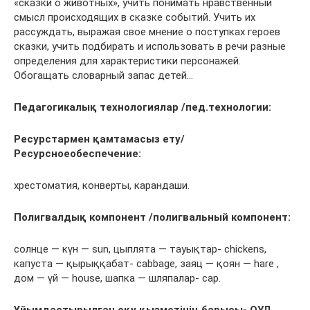
«сказки о животных», учить понимать нравственный
смысл происходящих в сказке событий. Учить их
рассуждать, выражая свое мнение о поступках героев
сказки, учить подбирать и использовать в речи разные
определения для характеристики персонажей.
Обогащать словарный запас детей…
Педагогикалық технологиялар /пед.технологии:
Ресурстармен қамтамасыз ету/
Ресурсноеобеспечение:
хрестоматия, конверты, карандаши.
Полигвалдық компонент /полигвальный компонент:
солнце — күн — sun, цыплята — тауықтар- chickens,
капуста — қырыққабат- cabbage, заяц — қоян — hare ,
дом — үй — house, шапка — шляпалар- cap.