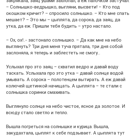
закрякала, заяц ушами захлопал, а еж палочкой застучал:
– Солнышко-ведрышко, выгляни, высвети! – Кто под
окошком кричит? – спросило солнышко. – Кто мне спать
мешает? – Это мы – цыплята, да сорока, да заяц, да
утка, да еж. Пришли тебя будить – утро настало.
– Ох, ох!..- застонало солнышко. – Да как мне на небо
выглянуть? Три дня меня туча прятала, три дня собой
заслоняла, я теперь и заблестеть не смогу…
Услыхал про это заяц – схватил ведро и давай воду
таскать. Услыхала про это утка – давай солнце водой
умывать. А сорока – полотенцем вытирать. А еж давай
колючей щетинкой начищать. А цыплята – те стали с
солнышка соринки смахивать.
Выглянуло солнце на небо чистое, ясное да золотое. И
всюду стало светло и тепло.
Вышла погреться на солнышке и курица. Вышла,
закудахтала, цыплят к себе подзывает. А цыплята тут