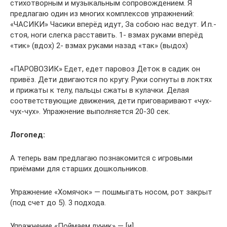
стихотворным и музыкальным сопровождением. Я
предлагаю один из многих комплексов упражнений:
«ЧАСИКИ» Часики вперёд идут, За собою нас ведут. И.п.-
стоя, ноги слегка расставить. 1- взмах руками вперёд
«тик» (вдох) 2- взмах руками назад «так» (выдох)
«ПАРОВОЗИК» Едет, едет паровоз Деток в садик он
привёз. Дети двигаются по кругу. Руки согнуты в локтях
и прижаты к телу, пальцы сжаты в кулачки. Делая
соответствующие движения, дети приговаривают «чух-
чух-чух». Упражнение выполняется 20-30 сек.
Логопед:
А теперь вам предлагаю познакомится с игровыми
приёмами для старших дошкольников.
Упражнение «Хомячок» — пошмыгать носом, рот закрыт
(под счет до 5). 3 подхода.
Упражнение «Поймаем лучик» — [и].