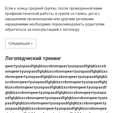
Если к концу средней группы, после проведенной вами
профилактической работы, в группе остались дети с
нарушением произношения или другими речевыми
нарушениями необходимо порекомендовать родителям
обратиться за консультацией к логопеду.
Следующая >
Логопедческий тренинг
qwertyuiopasdfghjklzxcvbnmqwertyuiopasdfghjklzxcvb
nmqwertyuiopasdfghjklzxcvbnmqwertyuiopasdfghjklzxc
vbnmqwertyuiopasdfghjklzxcvbnmqwertyuiopasdfghjklz
xcvbnmqwertyuiopasdfghjklzxcvbnmqwertyuiopasdfghj
klzxcvbnmqwertyuiopasdfghjklzxcvbnmqwertyuiopasdf
ghjklzxcvbnmqwertyuiopasdfghjklzxcvbnmqwertyuiopa
sdfghjklzxcvbnmqwertyuiopasdfghjklzxcvbnmqwertyuio
pasdfghjklzxcvbnmqwertyuiopasdfghjklzxcvbnmqwerty
uiopasdfghjklzxcvbnmqwertyuiopasdfghjklzxcvbnmqwe