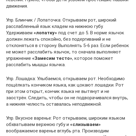
движения.
Упр. Блинчик / Лопаточка: Открываем рот, широкий
расслабленный язык кладем на нижнюю губу.
Удерживаем
«лопатку»
под счет до 5. В норме язычок
должен лежать спокойно, без подергиваний и не
отклоняться в сторону. Выполнять 5-6 раз. Если ребенок
не может расслабить язычок, то сначала выполняют
упражнение
«Замесим тесто»
, которое поможет
расслабить мышцы язычка.
Упр. Лошадка: Улыбаемся, открываем рот. Необходимо
пощёлкать кончиком языка, как цокают лошадки. Рот
при этом открыт, кончик языка не вытянут и не
заострён. Следить, чтобы он не подворачивался внутрь,
а нижняя челюсть оставалась неподвижной.
Упр. Вкусное варенье: Рот открываем, широким языком
обхватываем верхнюю губу и
«слизываем»
воображаемое варенье вглубь рта. Производим