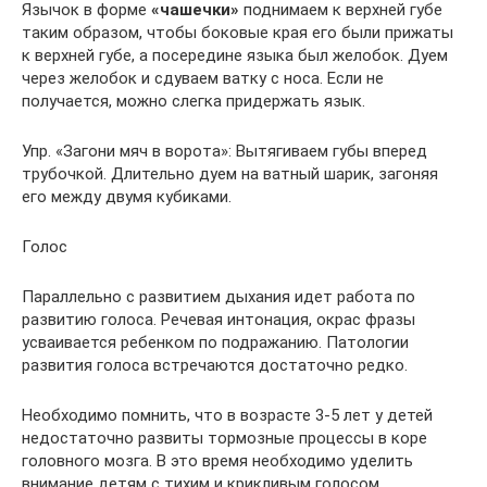
Язычок в форме
«чашечки»
поднимаем к верхней губе
таким образом, чтобы боковые края его были прижаты
к верхней губе, а посередине языка был желобок. Дуем
через желобок и сдуваем ватку с носа. Если не
получается, можно слегка придержать язык.
Упр. «Загони мяч в ворота»: Вытягиваем губы вперед
трубочкой. Длительно дуем на ватный шарик, загоняя
его между двумя кубиками.
Голос
Параллельно с развитием дыхания идет работа по
развитию голоса. Речевая интонация, окрас фразы
усваивается ребенком по подражанию. Патологии
развития голоса встречаются достаточно редко.
Необходимо помнить, что в возрасте 3-5 лет у детей
недостаточно развиты тормозные процессы в коре
головного мозга. В это время необходимо уделить
внимание детям с тихим и крикливым голосом.