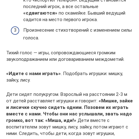
кто «испортил телефон». Ведущим становится
последний игрок, а все остальные
«сдвигаются»
по скамейке. Бывший ведущий
садится на место первого игрока.
Произнесение стихотворений с изменением силы
голоса.
Тихий голос — игры, сопровождающиеся громким
звукоподражанием или договариванием междометий.
«Идите с нами играть»
. Подобрать игрушки: мишку,
зайку, лису.
Дети сидят полукругом. Взрослый на расстоянии 2-3 м
от детей расставляет игрушки и говорит:
«Мишке, зайке
и лисичке скучно сидеть одним. Позовем их играть
вместе с нами. Чтобы они нас услышали, звать надо
громко, вот так: «Миша, иди!»
Дети вместе с
воспитателем зовут мишку, лису, зайку, потом играют с
ними. Следить, чтобы дети, когда зовут игрушки,