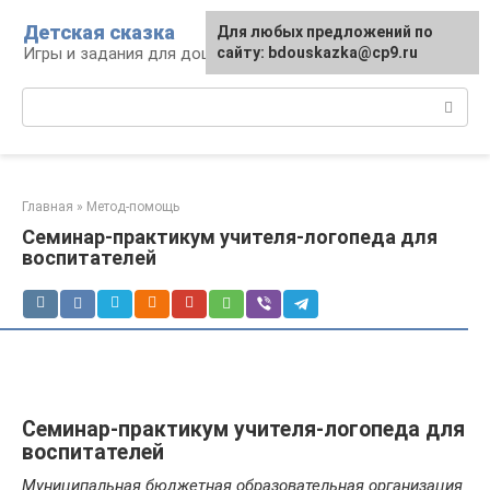
Перейти
Детская сказка
Для любых предложений по
к
Игры и задания для дошкольников
сайту: bdouskazka@cp9.ru
контенту
Поиск:
Главная
»
Метод-помощь
Семинар-практикум учителя-логопеда для
воспитателей
Семинар-практикум учителя-логопеда для
воспитателей
Муниципальная бюджетная образовательная организация