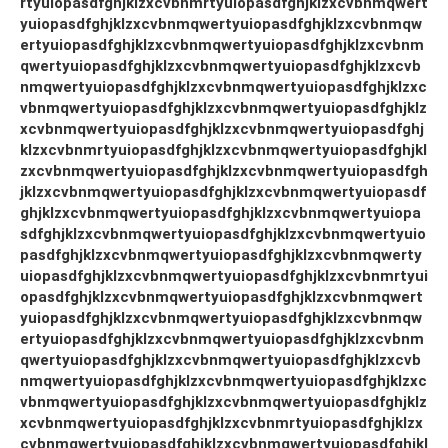
rtyuiopasdfghjklzxcvbnmrtyuiopasdfghjklzxcvbnmqwert
yuiopasdfghjklzxcvbnmqwertyuiopasdfghjklzxcvbnmqw
ertyuiopasdfghjklzxcvbnmqwertyuiopasdfghjklzxcvbnm
qwertyuiopasdfghjklzxcvbnmqwertyuiopasdfghjklzxcvb
nmqwertyuiopasdfghjklzxcvbnmqwertyuiopasdfghjklzxc
vbnmqwertyuiopasdfghjklzxcvbnmqwertyuiopasdfghjklz
xcvbnmqwertyuiopasdfghjklzxcvbnmqwertyuiopasdfghj
klzxcvbnmrtyuiopasdfghjklzxcvbnmqwertyuiopasdfghjkl
zxcvbnmqwertyuiopasdfghjklzxcvbnmqwertyuiopasdfgh
jklzxcvbnmqwertyuiopasdfghjklzxcvbnmqwertyuiopasdf
ghjklzxcvbnmqwertyuiopasdfghjklzxcvbnmqwertyuiopa
sdfghjklzxcvbnmqwertyuiopasdfghjklzxcvbnmqwertyuio
pasdfghjklzxcvbnmqwertyuiopasdfghjklzxcvbnmqwerty
uiopasdfghjklzxcvbnmqwertyuiopasdfghjklzxcvbnmrtyui
opasdfghjklzxcvbnmqwertyuiopasdfghjklzxcvbnmqwert
yuiopasdfghjklzxcvbnmqwertyuiopasdfghjklzxcvbnmqw
ertyuiopasdfghjklzxcvbnmqwertyuiopasdfghjklzxcvbnm
qwertyuiopasdfghjklzxcvbnmqwertyuiopasdfghjklzxcvb
nmqwertyuiopasdfghjklzxcvbnmqwertyuiopasdfghjklzxc
vbnmqwertyuiopasdfghjklzxcvbnmqwertyuiopasdfghjklz
xcvbnmqwertyuiopasdfghjklzxcvbnmrtyuiopasdfghjklzx
cvbnmqwertyuiopasdfghjklzxcvbnmqwertyuiopasdfghjkl