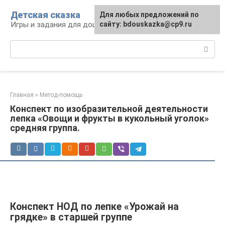
Перейти
Детская сказка
Для любых предложений по
к
Игры и задания для дошкольников
сайту: bdouskazka@cp9.ru
контенту
Поиск:
Главная
»
Метод-помощь
Конспект по изобразительной деятельности
лепка «Овощи и фрукты в кукольный уголок»
средняя группа.
Конспект НОД по лепке «Урожай на
грядке» в старшей группе