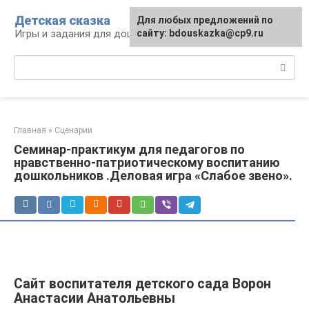
Перейти
Детская сказка
Для любых предложений по
к
Игры и задания для дошкольников
сайту: bdouskazka@cp9.ru
контенту
Поиск:
Главная
»
Сценарии
Семинар-практикум для педагогов по
нравственно-патриотическому воспитанию
дошкольников .Деловая игра «Слабое звено».
Сайт воспитателя детского сада Ворон
Анастасии Анатольевны