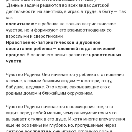
.Данные задачи решаются во всех видах детской
деятельности: на занятиях, в играх, в труде, в быту — так
как
воспитывают
в ребенке не только патриотические
чувства, но и формируют его взаимоотношения со
взрослыми и сверстниками.
Нравственно-патриотическое и духовное
воспитание ребенка — сложный педагогический
процесс
. В основе его лежит развитие
нравственных
чувств
.
Чувство Родины. Оно начинается у ребенка с отношения
к семье, к самым близким людям — к матери, отцу,
бабушке, дедушке. Это корни, связывающие его с
родным домом и ближайшим окружением.
Чувство Родины начинается с восхищения тем, что
видит перед собой малыш, чему он изумляется и что
вызывает отклик в его душе. И хотя многие впечатления
еще не осознаны им глубоко, но, пропущенные через
детское
восприятие
, они играют огромную роль в