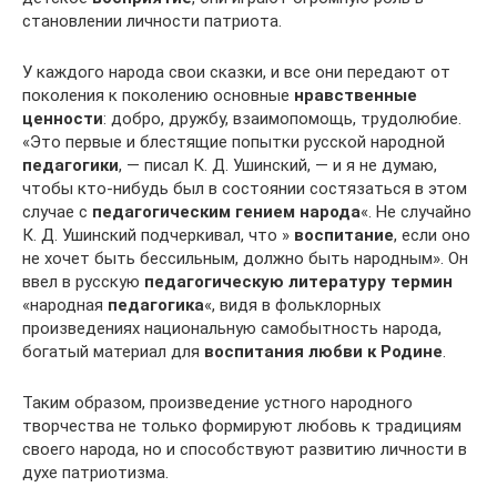
становлении личности патриота.
У каждого народа свои сказки, и все они передают от
поколения к поколению основные
нравственные
ценности
: добро, дружбу, взаимопомощь, трудолюбие.
«Это первые и блестящие попытки русской народной
педагогики
, — писал К. Д. Ушинский, — и я не думаю,
чтобы кто-нибудь был в состоянии состязаться в этом
случае с
педагогическим гением народа
«. Не случайно
К. Д. Ушинский подчеркивал, что »
воспитание
, если оно
не хочет быть бессильным, должно быть народным». Он
ввел в русскую
педагогическую литературу термин
«народная
педагогика
«, видя в фольклорных
произведениях национальную самобытность народа,
богатый материал для
воспитания любви к Родине
.
Таким образом, произведение устного народного
творчества не только формируют любовь к традициям
своего народа, но и способствуют развитию личности в
духе патриотизма.