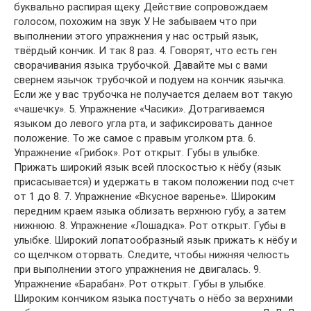
буквально распирая щеку. Действие сопровождаем
голосом, похожим на звук У. Не забываем что при
выполнении этого упражнения у нас острый язык,
твёрдый кончик. И так 8 раз. 4. Говорят, что есть ген
сворачивания языка трубочкой. Давайте мы с вами
свернем язычок трубочкой и подуем на кончик язычка.
Если же у вас трубочка не получается делаем вот такую
«чашечку». 5. Упражнение «Часики». Дотрагиваемся
языком до левого угла рта, и зафиксировать данное
положение. То же самое с правым уголком рта. 6.
Упражнение «Грибок». Рот открыт. Губы в улыбке.
Прижать широкий язык всей плоскостью к нёбу (язык
присасывается) и удержать в таком положении под счет
от 1 до 8. 7. Упражнение «Вкусное варенье». Широким
передним краем языка облизать верхнюю губу, а затем
нижнюю. 8. Упражнение «Лошадка». Рот открыт. Губы в
улыбке. Широкий лопатообразный язык прижать к нёбу и
со щелчком оторвать. Следите, чтобы нижняя челюсть
при выполнении этого упражнения не двигалась. 9.
Упражнение «Барабан». Рот открыт. Губы в улыбке.
Широким кончиком языка постучать о нёбо за верхними