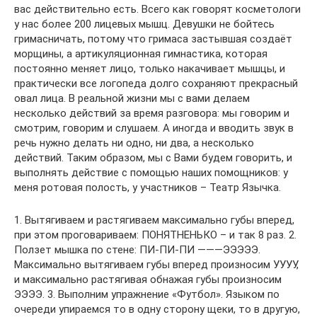
вас действительно есть. Всего как говорят косметологи
у нас более 200 лицевых мышц. Девушки не бойтесь
гримасничать, потому что гримаса застывшая создаёт
морщины, а артикуляционная гимнастика, которая
постоянно меняет лицо, только накачивает мышцы, и
практически все логопеда долго сохраняют прекрасный
овал лица. В реальной жизни мы с вами делаем
несколько действий за время разговора: мы говорим и
смотрим, говорим и слушаем. А иногда и вводить звук в
речь нужно делать ни одно, ни два, а несколько
действий. Таким образом, мы с Вами будем говорить, и
выполнять действие с помощью наших помощников: у
меня ротовая полость, у участников – Театр Язычка.
1. Вытягиваем и растягиваем максимально губы вперед,
при этом проговариваем: ПОНЯТНЕНЬКО – и так 8 раз. 2.
Ползет мышка по стене: ПИ-ПИ-ПИ ———ЭЭЭЭЭ.
Максимально вытягиваем губы вперед произносим УУУУ,
и максимально растягивая обнажая губы произносим
ЭЭЭЭ. 3. Выполним упражнение «Футбол». Языком по
очереди упираемся то в одну сторону щеки, то в другую,