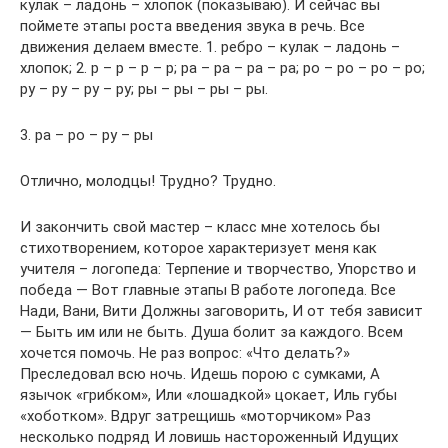
кулак – ладонь – хлопок (показываю). И сейчас вы
поймете этапы роста введения звука в речь. Все
движения делаем вместе. 1. ребро – кулак – ладонь –
хлопок; 2. р – р – р – р; ра – ра – ра – ра; ро – ро – ро – ро;
ру – ру – ру – ру; ры – ры – ры – ры.
3. ра – ро – ру – ры
Отлично, молодцы! Трудно? Трудно.
И закончить свой мастер – класс мне хотелось бы
стихотворением, которое характеризует меня как
учителя – логопеда: Терпение и творчество, Упорство и
победа — Вот главные этапы В работе логопеда. Все
Нади, Вани, Вити Должны заговорить, И от тебя зависит
— Быть им или не быть. Душа болит за каждого. Всем
хочется помочь. Не раз вопрос: «Что делать?»
Преследовал всю ночь. Идешь порою с сумками, А
язычок «грибком», Или «лошадкой» цокает, Иль губы
«хоботком». Вдруг затрещишь «моторчиком» Раз
несколько подряд И ловишь настороженный Идущих