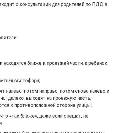
аходит о консультации для родителей по ПДД в
одители:
и находятся ближе к проезжей части, а ребенок
сигнал светофора;
ят налево, потом направо, потом снова налево и
ины далеко, выходят на проезжую часть,
ются к противоположной стороне улицы;
что «так ближе», даже если спешат, не
я;