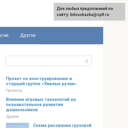
Для любых предложений по
сайту: bdouskazka@cp9.ru
угие
Другое
Поиск:
Проект по конструированию в
старшей группе «Умелые ручки»
Проекты
Влияние игровых технологий на
познавательное развитие
дошкольников
Другие
Схема рисования грузовой