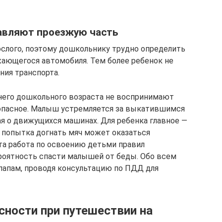
авляют проезжую часть
рослого, поэтому дошкольнику трудно определить
ающегося автомобиля. Тем более ребенок не
ния транспорта.
днего дошкольного возраста не воспринимают
 опасное. Малыш устремляется за выкатившимся
ая о движущихся машинах. Для ребенка главное —
о попытка догнать мяч может оказаться
та работа по освоению детьми правил
роятность спасти малышей от беды. Обо всем
папам, проводя консультацию по ПДД для
сности при путешествии на