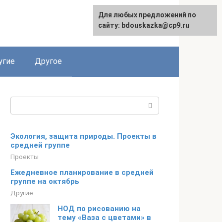
Для любых предложений по
сайту: bdouskazka@cp9.ru
угие
Другое
Поиск:
Экология, защита природы. Проекты в
средней группе
Проекты
Ежедневное планирование в средней
группе на октябрь
Другие
НОД по рисованию на
тему «Ваза с цветами» в