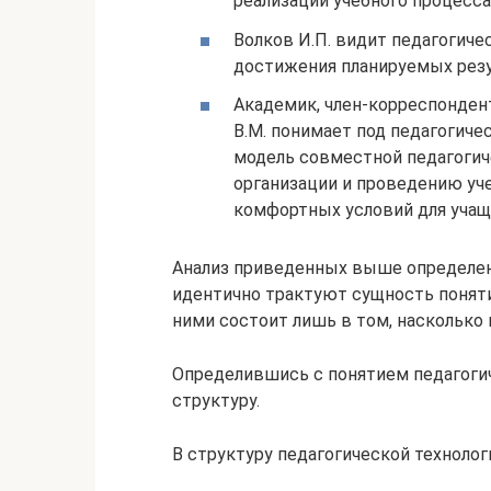
реализации учебного процесса 
Волков И.П. видит педагогиче
достижения планируемых резу
Академик, член-корреспонден
В.М. понимает под педагогиче
модель совместной педагогич
организации и проведению уч
комфортных условий для учащи
Анализ приведенных выше определен
идентично трактуют сущность поняти
ними состоит лишь в том, насколько
Определившись с понятием педагогич
структуру.
В структуру педагогической технолог