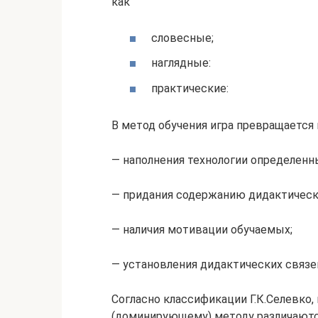
как
словесные;
наглядные:
практические:
В метод обучения игра превращается 
— наполнения технологии определен
— придания содержанию дидактическ
— наличия мотивации обучаемых;
— установления дидактических связей
Согласно классификации Г.К.Селевко
(доминирующему) методу различаютс