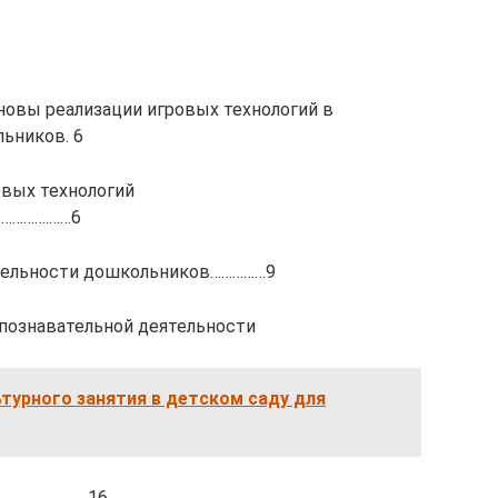
сновы реализации игровых технологий в
ьников. 6
овых технологий
………….……6
ятельности дошкольников……………9
 познавательной деятельности
турного занятия в детском саду для
…………………..16