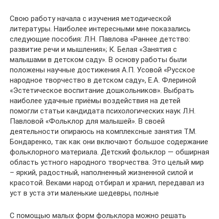
Свою работу начала с изучения методической
литературы. Наиболее интересными мне показались
следующие пособия: Л.Н. Павлова «Раннее детство:
развитие речи и мышления»; К. Белая «Занятия с
малышами в детском саду». В основу работы были
положены научные достижения А.П. Усовой «Русское
народное творчество в детском саду», Е.А. Флериной
«Эстетическое воспитание дошкольников». Выбрать
наиболее удачные приёмы воздействия на детей
помогли статьи кандидата психологических наук Л.Н.
Павловой «Фольклор для малышей». В своей
деятельности опираюсь на комплексные занятия Т.М.
Бондаренко, так как они включают большое содержание
фольклорного материала. Детский фольклор — обширная
область устного народного творчества. Это целый мир
– яркий, радостный, наполненный жизненной силой и
красотой. Веками народ отбирал и хранил, передавал из
уст в уста эти маленькие шедевры, полные
С помощью малых форм фольклора можно решать