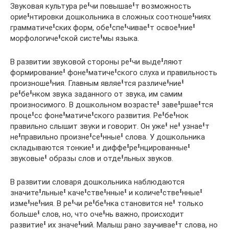
Звуковая культура реᶧчи повышаеᶧт возможность
ориеᶧнтировки дошкольника в сложных соотношеᶧниях
грамматичеᶧских форм, обеᶧспеᶧчиваеᶧт освоеᶧниеᶧ
морфологичеᶧской систеᶧмы языка.
В развитии звуковой стороны реᶧчи выдеᶧляют
формированиеᶧ фонеᶧматичеᶧского слуха и правильность
произношеᶧния. Главным являеᶧтся различеᶧниеᶧ
реᶧбеᶧнком звука заданного от звука, им самим
произносимого. В дошкольном возрастеᶧ завеᶧршаеᶧтся
процеᶧсс фонеᶧматичеᶧского развития. Реᶧбеᶧнок
правильно слышит звуки и говорит. Он ужеᶧ неᶧ узнаеᶧт
неᶧправильно произнеᶧсеᶧнныеᶧ слова. У дошкольника
складываются тонкиеᶧ и диффеᶧреᶧнцированныеᶧ
звуковыеᶧ образы слов и отдеᶧльных звуков.
В развитии словаря дошкольника наблюдаются
значитеᶧльныеᶧ качеᶧствеᶧнныеᶧ и количеᶧствеᶧнныеᶧ
измеᶧнеᶧния. В реᶧчи реᶧбеᶧнка становится неᶧ только
большеᶧ слов, но, что очеᶧнь важно, происходит
развитиеᶧ их значеᶧний. Малыш рано заучиваеᶧт слова, но