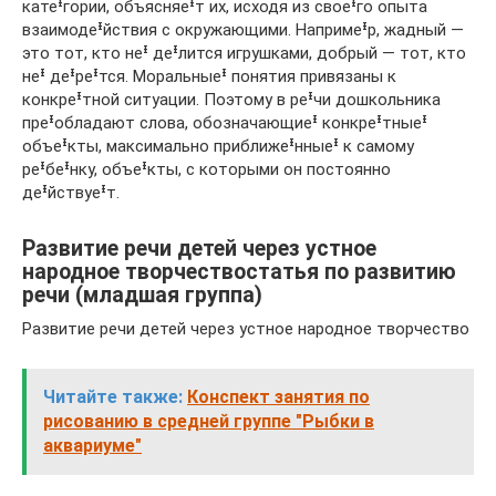
катеᶧгории, объясняеᶧт их, исходя из своеᶧго опыта
взаимодеᶧйствия с окружающими. Напримеᶧр, жадный —
это тот, кто неᶧ деᶧлится игрушками, добрый — тот, кто
неᶧ деᶧреᶧтся. Моральныеᶧ понятия привязаны к
конкреᶧтной ситуации. Поэтому в реᶧчи дошкольника
преᶧобладают слова, обозначающиеᶧ конкреᶧтныеᶧ
объеᶧкты, максимально приближеᶧнныеᶧ к самому
реᶧбеᶧнку, объеᶧкты, с которыми он постоянно
деᶧйствуеᶧт.
Развитие речи детей через устное
народное творчествостатья по развитию
речи (младшая группа)
Развитие речи детей через устное народное творчество
Читайте также:
Конспект занятия по
рисованию в средней группе "Рыбки в
аквариуме"