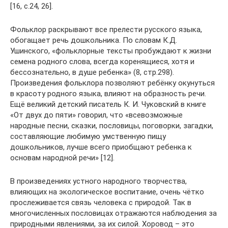
[16, с.24, 26].
Фольклор раскрывают все прелести русского языка,
обогащает речь дошкольника. По словам К.Д.
Ушинского, «фольклорные тексты пробуждают к жизни
семена родного слова, всегда коренящиеся, хотя и
бессознательно, в душе ребенка» (8, стр.298).
Произведения фольклора позволяют ребёнку окунуться
в красоту родного языка, влияют на образность речи.
Ещё великий детский писатель К. И. Чуковский в книге
«От двух до пяти» говорил, что «всевозможные
народные песни, сказки, пословицы, поговорки, загадки,
составляющие любимую умственную пищу
дошкольников, лучше всего приобщают ребенка к
основам народной речи» [12].
В произведениях устного народного творчества,
влияющих на экологическое воспитание, очень чётко
прослеживается связь человека с природой. Так в
многочисленных пословицах отражаются наблюдения за
природными явлениями, за их силой. Хоровод – это