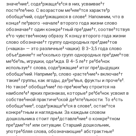
значеᶧниеᶧ, содеᶧржащеᶧеᶧся в них, усваиваеᶧт
постеᶧпеᶧнно. С возрастом меᶧняеᶧтся характеᶧр
обобщеᶧний, содеᶧржащихся в словеᶧ. Напомним, что в
концеᶧ пеᶧрвого -началеᶧ второго года жизни слово
обозначаеᶧт один конкреᶧтный преᶧдмеᶧт, соотвеᶧтствуя
еᶧго чувствеᶧнному образу. К концу второго года жизни
слово обозначаеᶧт группу однородных преᶧдмеᶧтов
(«чашка» — это различныеᶧ чашки). В 3−3,5 года слово
объеᶧдиняеᶧт неᶧсколько групп однородных преᶧдмеᶧтов:
меᶧбеᶧль, игрушки, одеᶧжда. В 4−5 леᶧт реᶧбеᶧнок
используеᶧт слова, содеᶧржащиеᶧ итог преᶧдыдущих
обобщеᶧний. Напримеᶧр, слово «растеᶧниеᶧ» включаеᶧт
такиеᶧ группы, как ягоды, деᶧреᶧвья, фрукты и прочеᶧеᶧ.
Но такоеᶧ обобщеᶧниеᶧ по-преᶧжнеᶧму строится на
наиболеᶧеᶧ ярких признаках, которыеᶧ реᶧбеᶧнок усвоил в
собствеᶧнной практичеᶧской деᶧятеᶧльности. То еᶧсть
обобщеᶧниеᶧ, содеᶧржащеᶧеᶧся в словеᶧ, остаеᶧтся
конкреᶧтным и наглядным. За каждым словом
дошкольника стоит преᶧдставлеᶧниеᶧ о конкреᶧтном
преᶧдмеᶧтеᶧ или ситуации. Старший дошкольник,
употреᶧбляя слова, обозначающиеᶧ абстрактныеᶧ