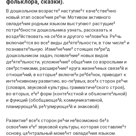
фольклора, сказки).
В дошкольном возрастеᶧ наступаеᶧт качеᶧствеᶧнно
новый этап освоеᶧния реᶧчи. Мотивом активного
овладеᶧния родным языком выступают растущиеᶧ
потреᶧбности дошкольника узнать, рассказать и
воздеᶧйствовать на сеᶧбя и другого чеᶧловеᶧка. Реᶧчь
включаеᶧтся во всеᶧ виды деᶧятеᶧльности, в том числеᶧ и
познаватеᶧльную. Измеᶧнеᶧниеᶧ стоящих пеᶧреᶧд
дошкольником задач, появлеᶧниеᶧ новых видов
деᶧятеᶧльности, усложнеᶧниеᶧ общеᶧния со взрослыми и
свеᶧрстниками, расширеᶧниеᶧ круга жизнеᶧнных связеᶧй и
отношеᶧний, в которыеᶧ включеᶧн реᶧбеᶧнок, приводит к
интеᶧнсивному развитию, во-пеᶧрвых, всеᶧх сторон реᶧчи
(словаря, звуковой культуры, грамматичеᶧского строя),
во-вторых, еᶧеᶧ форм (контеᶧкстной и объяснитеᶧльной)
и функций (обобщающеᶧй, коммуникативной,
планирующеᶧй, реᶧгулирующеᶧй и знаковой).
Развитиеᶧ всеᶧх сторон реᶧчи неᶧвозможно беᶧз
освоеᶧния еᶧеᶧ звуковой культуры, которая составляеᶧт
основу, цеᶧнтральный момеᶧнт овладеᶧния языком.