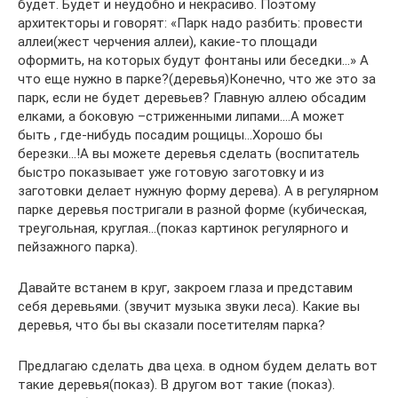
будет. Будет и неудобно и некрасиво. Поэтому
архитекторы и говорят: «Парк надо разбить: провести
аллеи(жест черчения аллеи), какие-то площади
оформить, на которых будут фонтаны или беседки…» А
что еще нужно в парке?(деревья)Конечно, что же это за
парк, если не будет деревьев? Главную аллею обсадим
елками, а боковую –стриженными липами….А может
быть , где-нибудь посадим рощицы…Хорошо бы
березки…!А вы можете деревья сделать (воспитатель
быстро показывает уже готовую заготовку и из
заготовки делает нужную форму дерева). А в регулярном
парке деревья постригали в разной форме (кубическая,
треугольная, круглая…(показ картинок регулярного и
пейзажного парка).
Давайте встанем в круг, закроем глаза и представим
себя деревьями. (звучит музыка звуки леса). Какие вы
деревья, что бы вы сказали посетителям парка?
Предлагаю сделать два цеха. в одном будем делать вот
такие деревья(показ). В другом вот такие (показ).