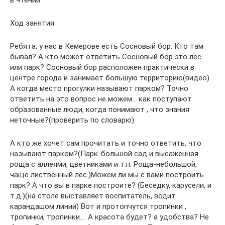
в чтении
Ход занятия
Ребята, у нас в Кемерове есть Сосновый бор. Кто там
бывал? А кто может ответить Сосновый бор это лес
или парк? Сосновый бор расположен практически в
центре города и занимает большую территорию(видео)
А когда место прогулки называют парком? Точно
ответить на это вопрос не можем… как поступают
образованные люди, когда понимают , что знания
неточные?(проверить по словарю).
А кто же хочет сам прочитать и точно ответить, что
называют парком?(Парк-большой сад и высаженная
роща с аллеями, цветниками и т.п. Роща-небольшой,
чаще лиственный лес.)Можем ли мы с вами построить
парк? А что вы в парке построите? (Беседку, карусели, и
т.д.)(на столе выставляет воспитатель, водит
карандашом линии) Вот и протопчутся тропинки ,
тропинки, тропинки…. А красота будет? а удобства? Не