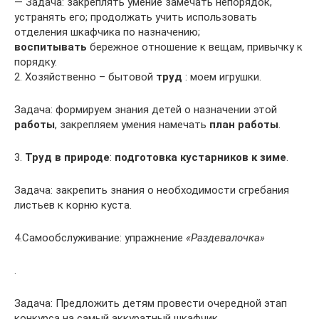
— Задача: закреплять умение замечать непорядок,
устранять его; продолжать учить использовать
отделения шкафчика по назначению;
воспитывать
бережное отношение к вещам, привычку к
порядку.
2. Хозяйственно – бытовой
труд
: моем игрушки.
Задача: формируем знания детей о назначении этой
работы
, закрепляем умения намечать
план работы
.
3.
Труд в природе
:
подготовка кустарников к зиме
.
Задача: закрепить знания о необходимости сгребания
листьев к корню куста.
4.Самообслуживание: упражнение
«Раздевалочка»
.
Задача: Предложить детям провести очередной этап
конкурса на самый аккуратный шкафчик.