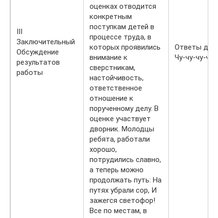
оценках отводится
конкретным
поступкам детей в
III
процессе труда, в
Заключительный
которых проявились
Ответы дет
Обсуждение
внимание к
Чу-чу-чу-чу
результатов
сверстникам,
работы
настойчи­вость,
ответственное
отношение к
порученному делу. В
оценке участвует
дворник. Молодцы
ребята, работали
хорошо,
потрудились славно,
а теперь можно
продолжать путь: На
путях убрали сор, И
зажегся светофор!
Все по местам, в