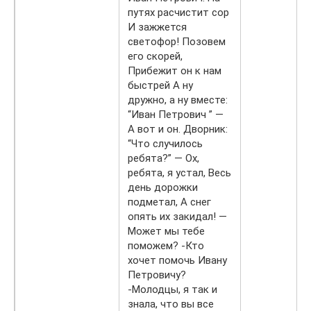
путях расчистит сор
И зажжется
светофор! Позовем
его скорей,
Прибежит он к нам
быстрей А ну
дружно, а ну вместе:
“Иван Петрович ” —
А вот и он. Дворник:
“Что случилось
ребята?” — Ох,
ребята, я устал, Весь
день дорожки
подметал, А снег
опять их закидал! —
Может мы тебе
поможем? -Кто
хочет помочь Ивану
Петровичу?
-Молодцы, я так и
знала, что вы все