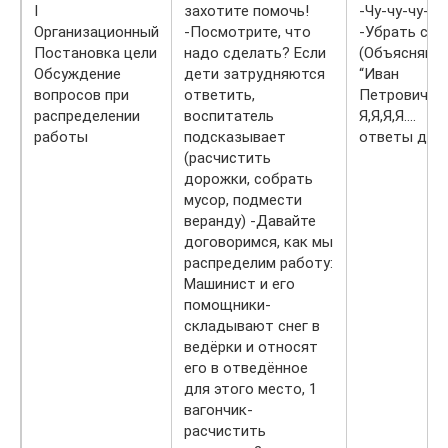
I
захотите помочь!
-Чу-чу-чу-чу
Организационный
-Посмотрите, что
-Убрать снег
Постановка цели
надо сделать? Если
(Объясняют
Обсуждение
дети затрудняются
“Иван
вопросов при
ответить,
Петрович ”
распределении
воспитатель
Я,Я,Я,Я….
работы
подсказывает
ответы дет
(расчистить
дорожки, собрать
мусор, подмести
веранду) -Давайте
договоримся, как мы
распределим работу:
Машинист и его
помощники-
складывают снег в
ведёрки и относят
его в отведённое
для этого место, 1
вагончик-
расчистить