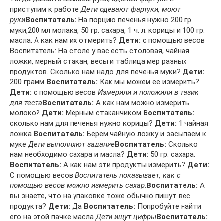
приступим к работе
Дети одевают фартуки, моют
руки
Воспитатель:
На порцию печенья нужно 200 гр.
муки,200 мл молака, 50 гр. сахара, 1 ч. л. корицы и 100 гр.
масла. А как нам их отмерить?
Дети:
с помощью весов
Воспитатель: На столе у вас есть столовая, чайная
ложки, мерный стакан, весы и таблица мер разных
продуктов. Сколько нам надо для печенья муки?
Дети:
200 грамм
Воспитатель:
Как мы можем ее измерить?
Дети:
с помощью весов
Измерили и положили в тазик
для теста
Воспитатель:
А как нам можно измерить
молоко?
Дети:
Мерным стаканчиком
Воспитатель:
сколько нам для печенья нужно корицы?
Дети:
1 чайная
ложка
Воспитатель:
Берем чайную ложку и засыпаем к
муке
Дети выполняют задание
Воспитатель:
Сколько
нам необходимо сахара и масла?
Дети:
50 гр. сахара.
Воспитатель:
А как нам эти продукты измерить?
Дети:
С помощью весов
Воспитатель показывает, как с
помощью весов можно измерить сахар.
Воспитатель:
А
вы знаете, что на упаковке тоже обычно пишут вес
продукта?
Дети:
Да
Воспитатель:
Попробуйте найти
его на этой пачке масла
Дети ищут цифры
Воспитатель: