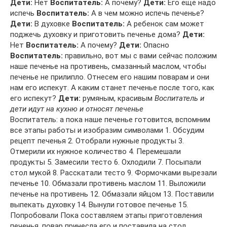
Дети:
Нет
Воспитатель:
А почему?
Дети:
Его еще надо
испечь
Воспитатель:
А в чем можно испечь печенье?
Дети:
В духовке
Воспитатель:
А ребенок сам может
поджечь духовку и приготовить печенье дома?
Дети:
Нет
Воспитатель:
А почему?
Дети:
Опасно
Воспитатель:
правильно, вот мы с вами сейчас положим
наше печенье на противень, смазанный маслом, чтобы
печенье не прилипло. Отнесем его нашим поварам и они
нам его испекут. А каким станет печенье после того, как
его испекут?
Дети:
румяным, красивым
Воспитатель и
дети идут на кухню и относят печенье
Воспитатель: а пока наше печенье готовится, вспомним
все этапы работы и изобразим символами 1. Обсудим
рецепт печенья 2. Отобрали нужные продукты 3.
Отмерили их нужное количество 4. Перемешали
продукты 5. Замесили тесто 6. Охлодили 7. Посыпали
стол мукой 8. Расскатали тесто 9. Формочками вырезали
печенье 10. Обмазали противень маслом 11. Выложили
печенье на противень 12. Обмазали яйцом 13. Поставили
выпекать духовку 14. Вынули готовое печенье 15.
Попробовали Пока составляем этапы приготовления
печенья, повар принесла его и поставила на стол.