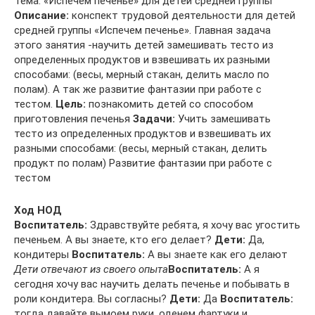
Тема: «Испечем печенье» для детей средней группы
Описание:
конспект трудовой деятельности для детей
средней группы «Испечем печенье». Главная задача
этого занятия -научить детей замешивать тесто из
определенных продуктов и взвешивать их разными
способами: (весы, мерный стакан, делить масло по
полам). А так же развитие фантазии при работе с
тестом.
Цель:
познакомить детей со способом
приготовления печенья
Задачи:
Учить замешивать
тесто из определенных продуктов и взвешивать их
разными способами: (весы, мерный стакан, делить
продукт по полам) Развитие фантазии при работе с
тестом
Ход НОД
Воспитатель:
Здравствуйте ребята, я хочу вас угостить
печеньем. А вы знаете, кто его делает?
Дети:
Да,
кондитеры
Воспитатель:
А вы знаете как его делают
Дети отвечают из своего опыта
Воспитатель:
А я
сегодня хочу вас научить делать печенье и побывать в
роли кондитера. Вы согласны?
Дети:
Да
Воспитатель:
тогда давайте вымоем руки, оденем фартуки и