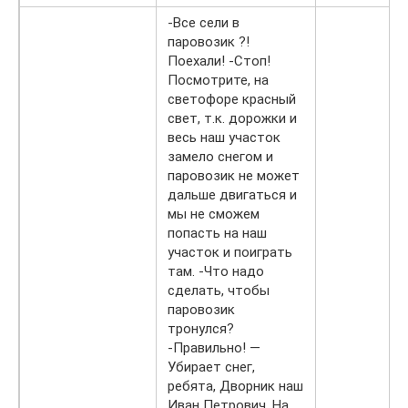
-Все сели в
паровозик ?!
Поехали! -Стоп!
Посмотрите, на
светофоре красный
свет, т.к. дорожки и
весь наш участок
замело снегом и
паровозик не может
дальше двигаться и
мы не сможем
попасть на наш
участок и поиграть
там. -Что надо
сделать, чтобы
паровозик
тронулся?
-Правильно! —
Убирает снег,
ребята, Дворник наш
Иван Петрович. На