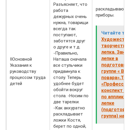
Разъясняет, что
раскладывают 
работа
приборы.
дежурных очень
нужна, товарищи
всегда так
Читайте так
поступают,
Художестве
заботятся друг
творчество 
о друге и т.д.
лепка. Заня
-Правильно,
лепке в
IIОсновной
Наташа сначала
подготовит
Указания к
все стульчики
группе « В г
руководству
придвинула к
процессом труда
столу. Теперь
повара».Тем
детей
удобнее будет
«Профессии»
обойти вокруг
конспект за
стола. -Носим по
по аппликац
две тарелки.
лепке
-Как аккуратно
(подготови
раскладывает
группа) на т
ложки Костя,
берет по одной,