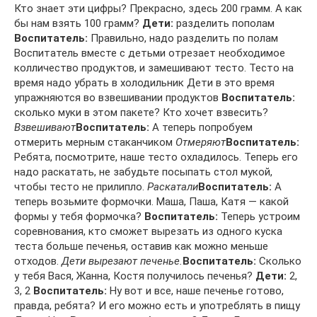
Кто знает эти цифры? Прекрасно, здесь 200 грамм. А как
бы нам взять 100 грамм?
Дети:
разделить пополам
Воспитатель:
Правильно, надо разделить по полам
Воспитатель вместе с детьми отрезает необходимое
колличество продуктов, и замешивают тесто. Тесто на
время надо убрать в холодильник Дети в это время
упражняются во взвешивании продуктов
Воспитатель:
сколько муки в этом пакете? Кто хочет взвесить?
Взвешивают
Воспитатель:
А теперь попробуем
отмерить мерным стаканчиком
Отмеряют
Воспитатель:
Ребята, посмотрите, наше тесто охладилось. Теперь его
надо раскатать, не забудьте посыпать стол мукой,
чтобы тесто не прилипло.
Раскатали
Воспитатель:
А
теперь возьмите формочки. Маша, Паша, Катя — какой
формы у тебя формочка?
Воспитатель:
Теперь устроим
соревнования, кто сможет вырезать из одного куска
теста больше печенья, оставив как можно меньше
отходов.
Дети вырезают печенье.
Воспитатель:
Сколько
у тебя Вася, Жанна, Костя получилось печенья?
Дети:
2,
3, 2
Воспитатель:
Ну вот и все, наше печенье готово,
правда, ребята? И его можно есть и употреблять в пищу