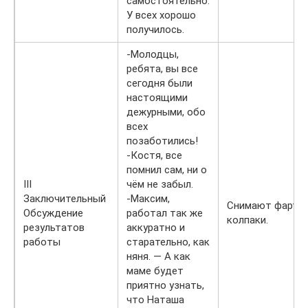
самостоятельно.
У всех хорошо
получилось.
-Молодцы,
ребята, вы все
сегодня были
настоящими
дежурными, обо
всех
позаботились!
-Костя, все
помнил сам, ни о
III
чём не забыл.
Заключительный
-Максим,
Снимают фартук
Обсуждение
работал так же
колпаки.
результатов
аккуратно и
работы
старательно, как
няня. — А как
маме будет
приятно узнать,
что Наташа