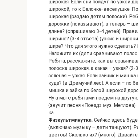
широкая. Если они пойдут по узкой до
широкой, то к Белочке-веселушке. Пом
широкая (раздаю детям полоски). Реб
дорожки (показывают), а теперь – ши
длине? (спрашиваю 3-4 детей). Прави
ширине? (3-4 ответа) (узкие и широкие
шире? Что для этого нужно сделать? 
Наложите их (дети сравнивают полоск
Ребята, расскажите, как вы сравнивал
полоска широкая, а какая – узкая? (2-
зеленая – узкая. Если зайчик и мишка
куда? (в Дремучий лес). А если – по 
мишка и зайка по белой широкой дор
Ну а мы с ребятами поедем на другую 
(звучит песня «Поезд» муз. Метлова).
ка.
Физкультминутка.
Сейчас здесь буде
(включаю музыку – дети танцуют). Ре
цветов! Сколько их? (много). Давайте