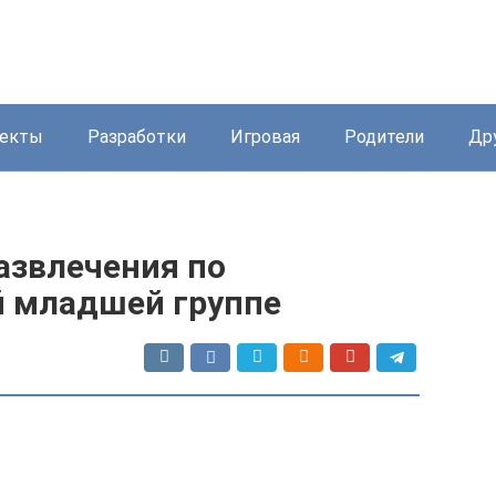
екты
Разработки
Игровая
Родители
Др
азвлечения по
й младшей группе