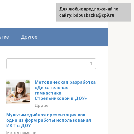
Для любых предложений по
сайту: bdouskazka@cp9.ru
угие
Другое
Поиск:
Методическая разработка
«Дыхательная
гимнастика
Стрельниковой в ДОУ»
Другие
Мультимедийная презентация как
одна из форм работы использования
ИКТ в ДОУ
Метод-помощь