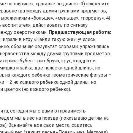
ые по ширине», «равные по длине»; 3) закрепить
неравенства между двумя группами предметов,
выражениями «больше», «меньше», «поровну»; 4)
 воспитателя, действовать по сигналу
между сверстниками.
Предшествующая работа:
 играли в игру «Найди такую же»; учились
ине, обозначая результат словами; упражнялись
 неравенства между двумя группами предметов.
риал: бубен, три обруча, круг, квадрат и
мишка и зайка; две полоски одной длины, но
л: на каждого ребенка геометрические фигуры –
ки – 2 на каждого ребенка одной длины, но
 цветок (на каждого ребенка).
ята, сегодня мы с вами отправимся в
поедем мы в лес на поезде (показываю детям на
ов). Занимайте все свои места, садитесь
очный лес (звучит песня «Поезд» муз. Метлова).