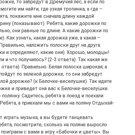
рожке, то забредут в Дремучий лес, а если по
огите им найти, где узкая тропинка, а где –
ята, покажите мне сначала длину каждой
рину (показывают). Ребята, какие дорожки по
льно, они равные по длине. А какие дорожки по
). Как узнать, какая дорожка уже, а какая –
Правильно, наложить полоски друг на друга.
и и определяют, какие они). Хорошо, молодцы!
и и что получилось? (2-3 ответа). Так какая же
3 ответа). Правильно. Белая полоска широкая, а
 пойдут по зеленой дорожке, то они забредут
белой дорожке? (к Белочке-веселушке). Так идите
ожке и приведет она вас к Белочке-веселушке.
полянку. Садитесь, ребята в поезд и поехали
 Ребята, а приехали мы с вами на поляну Отдыхай-
т играть музыка, а вы будете танцевать
бята, посмотрите, сколько на поляне выросло
 поиграем с вами в игру «Бабочки и цветы». Вы