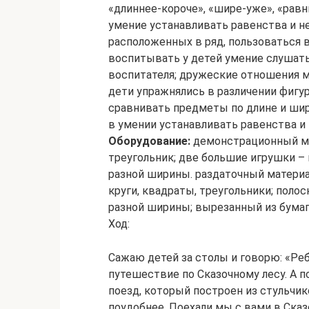
«длиннее-короче», «шире-уже», «равн
умение устанавливать равенства и 
расположенных в ряд, пользоваться 
воспитывать у детей умение слушать
воспитателя; дружеские отношения 
дети упражнялись в различении фигур;
сравнивать предметы по длине и шир
в умении устанавливать равенства и
Оборудование:
демонстрационный мате
треугольник; две большие игрушки – 
разной ширины. раздаточный материа
круги, квадраты, треугольники; полос
разной ширины; вырезанный из бумаги
Ход:
Сажаю детей за столы и говорю: «Реб
путешествие по Сказочному лесу. А 
поезд, который построен из стульчик
поудобнее. Поехали мы с вами в Сказ