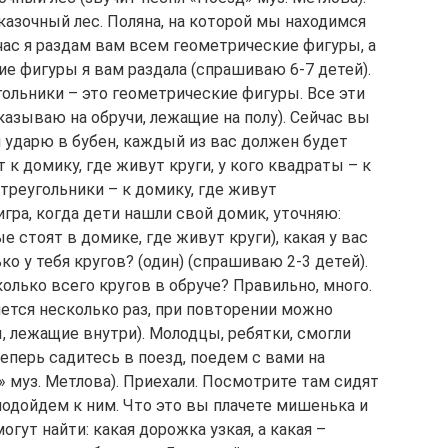
Сказочный лес. Поляна, на которой мы находимся
час я раздам вам всем геометрические фигуры, а
е фигуры я вам раздала (спрашиваю 6-7 детей).
гольники – это геометрические фигуры. Все эти
казываю на обручи, лежащие на полу). Сейчас вы
 я ударю в бубен, каждый из вас должен будет
т к домику, где живут круги, у кого квадраты – к
 треугольники – к домику, где живут
игра, когда дети нашли свой домик, уточняю:
е стоят в домике, где живут круги), какая у вас
ько у тебя кругов? (один) (спрашиваю 2-3 детей).
сколько всего кругов в обруче? Правильно, много.
яется несколько раз, при повторении можно
, лежащие внутри). Молодцы, ребятки, смогли
теперь садитесь в поезд, поедем с вами на
» муз. Метлова). Приехали. Посмотрите там сидят
 подойдем к ним. Что это вы плачете мишенька и
могут найти: какая дорожка узкая, а какая –