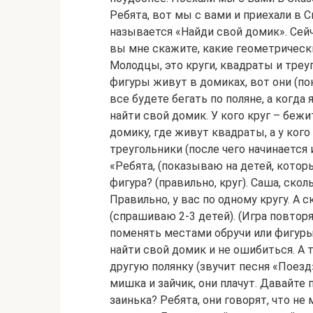
Ребята, вот мы с вами и приехали в 
называется «Найди свой домик». Сей
вы мне скажите, какие геометрически
Молодцы, это круги, квадраты и треу
фигуры живут в домиках, вот они (по
все будете бегать по поляне, а когда
найти свой домик. У кого круг – бежи
домику, где живут квадраты, а у кого
треугольники (после чего начинается 
«Ребята, (показываю на детей, которы
фигура? (правильно, круг). Саша, скол
Правильно, у вас по одному кругу. А 
(спрашиваю 2-3 детей). (Игра повтор
поменять местами обручи или фигуры
найти свой домик и не ошибиться. А 
другую полянку (звучит песня «Поезд
мишка и зайчик, они плачут. Давайте
заинька? Ребята, они говорят, что не 