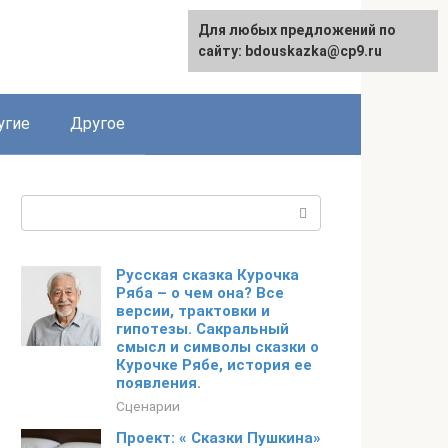
Для любых предложений по
сайту: bdouskazka@cp9.ru
угие
Другое
Поиск:
Русская сказка Курочка
Ряба – о чем она? Все
версии, трактовки и
гипотезы. Сакральный
смысл и символы сказки о
Курочке Рябе, история ее
появления.
Сценарии
Проект: « Сказки Пушкина»