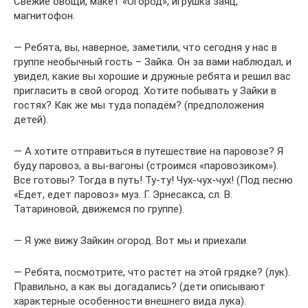
Свежие овощи, макет «Огород», игрушка заяц,
магнитофон.
— Ребята, вы, наверное, заметили, что сегодня у нас в
группе необычный гость – Зайка. Он за вами наблюдал, и
увидел, какие вы хорошие и дружные ребята и решил вас
пригласить в свой огород. Хотите побывать у Зайки в
гостях? Как же мы туда попадём? (предположения
детей).
— А хотите отправиться в путешествие на паровозе? Я
буду паровоз, а вы-вагоны (строимся «паровозиком»).
Все готовы? Тогда в путь! Ту-ту! Чух-чух-чух! (Под песню
«Едет, едет паровоз» муз. Г. Эрнесакса, сл. В.
Татариновой, движемся по группе).
— Я уже вижу Зайкин огород. Вот мы и приехали.
— Ребята, посмотрите, что растет на этой грядке? (лук).
Правильно, а как вы догадались? (дети описывают
характерные особенности внешнего вида лука).