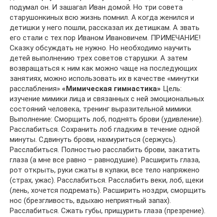
подумал он. И зашагал Иван домой. Но три совета
старушонкиных всю жизнь помнил. А когда женился и
детишки у него пошли, рассказал их детишкам. А звать
его стали с тех пор Иваном Ивановичем. ПРИМЕЧАНИЕ!
Сказку обсуждать не нужно. Но необходимо научить
детей выполнению трех советов старушки. А затем
возвращаться к ним как можно чаще на последующих
занятиях, можно использовать их в качестве «минутки
расслабления»
«Мимическая гимнастика»
Цель:
изучение мимики лица и связанных с ней эмоциональных
состояний человека, тренинг выразительной мимики.
Выполнение: Сморщить лоб, поднять брови (удивление).
Расслабиться. Сохранить лоб гладким в течение одной
минуты. Сдвинуть брови, нахмуриться (сержусь).
Расслабиться. Полностью расслабить брови, закатить
глаза (а мне все равно – равнодушие). Расширить глаза,
рот открыть, руки сжаты в кулаки, все тело напряжено
(страх, ужас). Расслабиться. Расслабить веки, лоб, щеки
(лень, хочется подремать). Расширить ноздри, сморщить
нос (брезгливость, вдыхаю неприятный запах).
Расслабиться. Сжать губы, прищурить глаза (презрение).