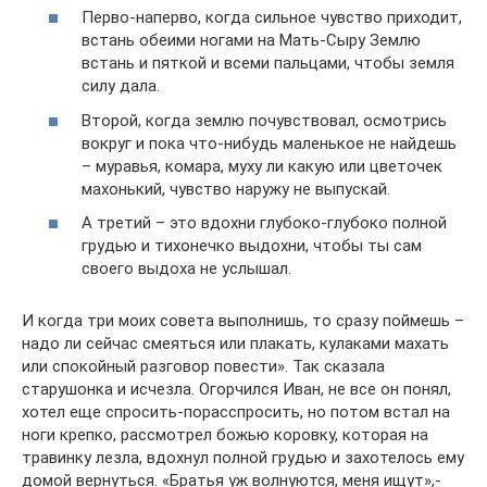
Перво-наперво, когда сильное чувство приходит,
встань обеими ногами на Мать-Сыру Землю
встань и пяткой и всеми пальцами, чтобы земля
силу дала.
Второй, когда землю почувствовал, осмотрись
вокруг и пока что-нибудь маленькое не найдешь
– муравья, комара, муху ли какую или цветочек
махонький, чувство наружу не выпускай.
А третий – это вдохни глубоко-глубоко полной
грудью и тихонечко выдохни, чтобы ты сам
своего выдоха не услышал.
И когда три моих совета выполнишь, то сразу поймешь –
надо ли сейчас смеяться или плакать, кулаками махать
или спокойный разговор повести». Так сказала
старушонка и исчезла. Огорчился Иван, не все он понял,
хотел еще спросить-порасспросить, но потом встал на
ноги крепко, рассмотрел божью коровку, которая на
травинку лезла, вдохнул полной грудью и захотелось ему
домой вернуться. «Братья уж волнуются, меня ищут»,-