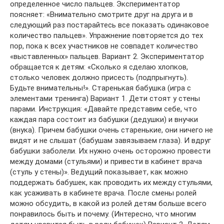
определенное число пальцев. Экспериментатор
поясняет: «Внимательно смотрите друг на друга и в
следующий раз постарайтесь все показать одинаковое
количество пальцев». Упражнение повторяется до тех
пор, пока к всех участников не совпадет количество
«выставленных» пальцев. Вариант 2. Экспериментатор
обращается к детям: «Сколько я сделаю хлопков,
столько человек должно присесть (подпрыгнуть).
Будьте внимательны!». Старенькая бабушка (игра с
элементами тренинга) Вариант 1. Дети стоят у стены
парами. Инструкция: «Давайте представим себе, что
каждая пара состоит из бабушки (дедушки) и внучки
(внука). Причем бабушки очень старенькие, они ничего не
видят и не слышат (бабушам завязываем глаза). И вдруг
бабушки заболели. Их нужно очень осторожно провести
между домами (стульями) и привести в кабинет врача
(стуль у стены)». Ведущий показывает, как можно
поддержать бабушек, как проводить их между стульями,
как усаживать в кабинете врача. После смены ролей
можно обсудить, в какой из ролей детям больше всего
понравилось быть и почему. (Интересно, что многим