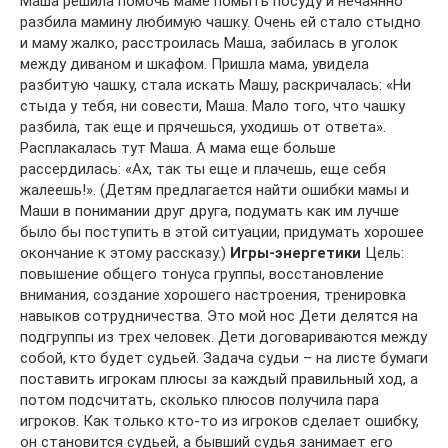
Маша решила помочь маме помыть посуду и нечаянно
разбила мамину любимую чашку. Очень ей стало стыдно
и маму жалко, расстроилась Маша, забилась в уголок
между диваном и шкафом. Пришла мама, увидела
разбитую чашку, стала искать Машу, раскричалась: «Ни
стыда у тебя, ни совести, Маша. Мало того, что чашку
разбила, так еще и прячешься, уходишь от ответа».
Расплакалась тут Маша. А мама еще больше
рассердилась: «Ах, так ты еще и плачешь, еще себя
жалеешь!». (Детям предлагается найти ошибки мамы и
Маши в понимании друг друга, подумать как им лучше
было бы поступить в этой ситуации, придумать хорошее
окончание к этому рассказу.)
Игры-энергетики
Цель:
повышение общего тонуса группы, восстановление
внимания, создание хорошего настроения, тренировка
навыков сотрудничества. Это мой нос Дети делятся на
подгруппы из трех человек. Дети договариваются между
собой, кто будет судьей. Задача судьи – на листе бумаги
поставить игрокам плюсы за каждый правильный ход, а
потом подсчитать, сколько плюсов получила пара
игроков. Как только кто-то из игроков сделает ошибку,
он становится судьей, а бывший судья занимает его