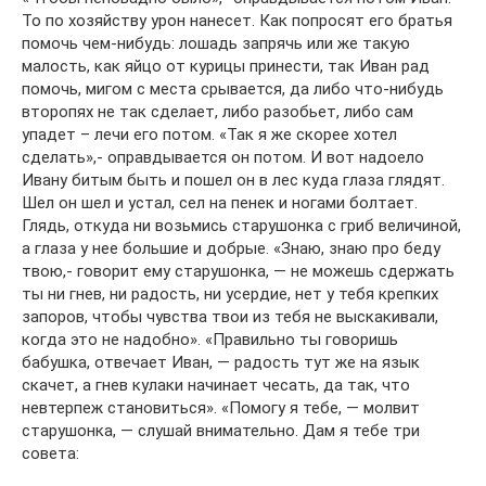
То по хозяйству урон нанесет. Как попросят его братья
помочь чем-нибудь: лошадь запрячь или же такую
малость, как яйцо от курицы принести, так Иван рад
помочь, мигом с места срывается, да либо что-нибудь
второпях не так сделает, либо разобьет, либо сам
упадет – лечи его потом. «Так я же скорее хотел
сделать»,- оправдывается он потом. И вот надоело
Ивану битым быть и пошел он в лес куда глаза глядят.
Шел он шел и устал, сел на пенек и ногами болтает.
Глядь, откуда ни возьмись старушонка с гриб величиной,
а глаза у нее большие и добрые. «Знаю, знаю про беду
твою,- говорит ему старушонка, — не можешь сдержать
ты ни гнев, ни радость, ни усердие, нет у тебя крепких
запоров, чтобы чувства твои из тебя не выскакивали,
когда это не надобно». «Правильно ты говоришь
бабушка, отвечает Иван, — радость тут же на язык
скачет, а гнев кулаки начинает чесать, да так, что
невтерпеж становиться». «Помогу я тебе, — молвит
старушонка, — слушай внимательно. Дам я тебе три
совета: