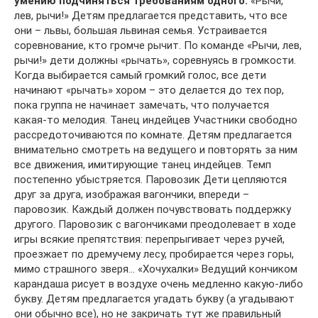
умению подчиняться требованиям одного.
«Рычи,
лев, рычи!» Детям предлагается представить, что все
они – львы, большая львиная семья. Устраивается
соревнование, кто громче рычит. По команде «Рычи, лев,
рычи!» дети должны «рычать», соревнуясь в громкости.
Когда выбирается самый громкий голос, все дети
начинают «рычать» хором – это делается до тех пор,
пока группа не начинает замечать, что получается
какая-то мелодия. Танец индейцев Участники свободно
рассредоточиваются по комнате. Детям предлагается
внимательно смотреть на ведущего и повторять за ним
все движения, имитирующие танец индейцев. Темп
постепенно убыстряется. Паровозик Дети цепляются
друг за друга, изображая вагончики, впереди –
паровозик. Каждый должен почувствовать поддержку
другого. Паровозик с вагончиками преодолевает в ходе
игры всякие препятствия: перепрыгивает через ручей,
проезжает по дремучему лесу, пробирается через горы,
мимо страшного зверя… «Хочухалки» Ведущий кончиком
карандаша рисует в воздухе очень медленно какую-либо
букву. Детям предлагается угадать букву (а угадывают
они обычно все), но не закричать тут же правильный