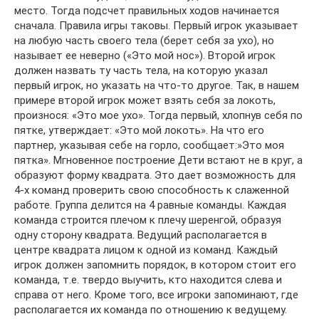
место. Тогда подсчет правильных ходов начинается
сначала. Правила игры таковы. Первый игрок указывает
на любую часть своего тела (берет себя за ухо), но
называет ее неверно («Это мой нос»). Второй игрок
должен назвать ту часть тела, на которую указал
первый игрок, но указать на что-то другое. Так, в нашем
примере второй игрок может взять себя за локоть,
произнося: «Это мое ухо». Тогда первый, хлопнув себя по
пятке, утверждает: «Это мой локоть». На что его
партнер, указывая себе на горло, сообщает:»Это моя
пятка». Мгновенное построение Дети встают не в круг, а
образуют форму квадрата. Это дает возможность для
4-х команд проверить свою способность к слаженной
работе. Группа делится на 4 равные команды. Каждая
команда строится плечом к плечу шеренгой, образуя
одну сторону квадрата. Ведущий располагается в
центре квадрата лицом к одной из команд. Каждый
игрок должен запомнить порядок, в котором стоит его
команда, т.е. твердо выучить, кто находится слева и
справа от него. Кроме того, все игроки запоминают, где
располагается их команда по отношению к ведущему.