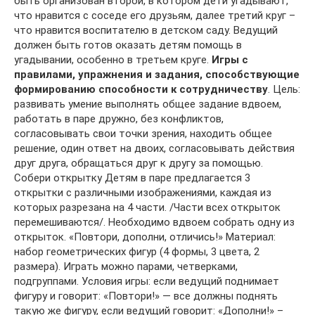
быть организован второй, в котором дети угадывают,
что нравится с соседе его друзьям, далее третий круг –
что нравится воспитателю в детском саду. Ведущий
должен быть готов оказать детям помощь в
угадывании, особенно в третьем круге.
Игры с
правилами, упражнения и задания,
способствующие
формированию способности к сотрудничеству
. Цель:
развивать умение выполнять общее задание вдвоем,
работать в паре дружно, без конфликтов,
согласовывать свои точки зрения, находить общее
решение, один ответ на двоих, согласовывать действия
друг друга, обращаться друг к другу за помощью.
Собери открытку Детям в паре предлагается 3
открытки с различными изображениями, каждая из
которых разрезана на 4 части. /Части всех открыток
перемешиваются/. Необходимо вдвоем собрать одну из
открыток. «Повтори, дополни, отличись!» Материал:
набор геометрических фигур (4 формы, 3 цвета, 2
размера). Играть можно парами, четверками,
подгруппами. Условия игры: если ведущий поднимает
фигуру и говорит: «Повтори!» — все должны поднять
такую же фигуру, если ведущий говорит: «Дополни!» –