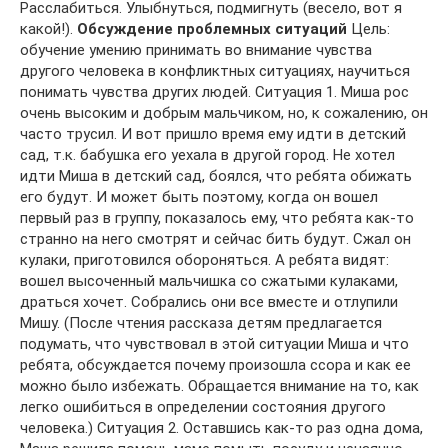
Расслабиться. Улыбнуться, подмигнуть (весело, вот я
какой!).
Обсуждение проблемных ситуаций
Цель:
обучение умению принимать во внимание чувства
другого человека в конфликтных ситуациях, научиться
понимать чувства других людей. Ситуация 1. Миша рос
очень высоким и добрым мальчиком, но, к сожалению, он
часто трусил. И вот пришло время ему идти в детский
сад, т.к. бабушка его уехала в другой город. Не хотел
идти Миша в детский сад, боялся, что ребята обижать
его будут. И может быть поэтому, когда он вошел
первый раз в группу, показалось ему, что ребята как-то
странно на него смотрят и сейчас бить будут. Сжал он
кулаки, приготовился обороняться. А ребята видят:
вошел высоченный мальчишка со сжатыми кулаками,
драться хочет. Собрались они все вместе и отлупили
Мишу. (После чтения рассказа детям предлагается
подумать, что чувствовал в этой ситуации Миша и что
ребята, обсуждается почему произошла ссора и как ее
можно было избежать. Обращается внимание на то, как
легко ошибиться в определении состояния другого
человека.) Ситуация 2. Оставшись как-то раз одна дома,