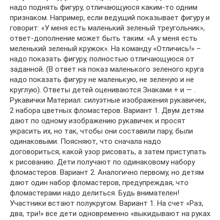
надо поднять фигуру, отличающуюся каким-то одним
признаком. Например, если ведущий показывает фигуру и
говорит: «У меня есть маленький зеленый треугольник»,
ответ-дополнение может быть таким: «А у меня есть
меленький зеленый кружок». На команду «Отличись!» –
надо показать фигуру, полностью отличающуюся от
заданной. (В ответ на показ маленького зеленого круга
надо показать фигуру не маленькую, не зеленую и не
круглую). Ответы детей оцениваются Знаками + и — .
Рукавички Материал: силуэтные изображения рукавичек,
2 набора цветных фломастеров. Вариант 1. Двум детям
дают по одному изображению рукавичек и просят
украсить их, но так, чтобы они составили пару, были
одинаковыми. Поясняют, что сначала надо
договориться, какой узор рисовать, а затем приступать
к рисованию. Дети получают по одинаковому набору
фломастеров. Вариант 2. Аналогично первому, но детям
дают один набор фломастеров, предупреждая, что
фломастерами надо делиться. Будь внимателен!
Участники встают полукругом. Вариант 1. На счет «Раз,
два, три!» все дети одновременно «выкидывают на руках