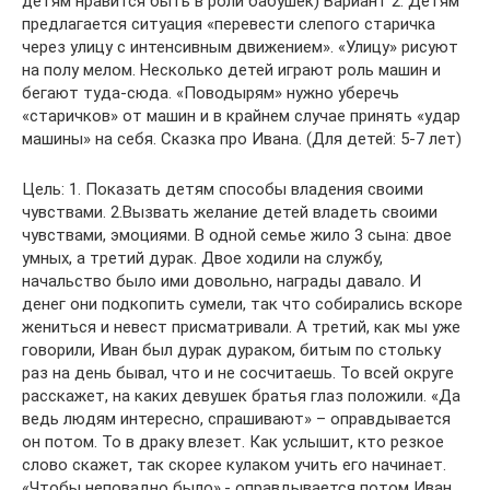
детям нравится быть в роли бабушек) Вариант 2. Детям
предлагается ситуация «перевести слепого старичка
через улицу с интенсивным движением». «Улицу» рисуют
на полу мелом. Несколько детей играют роль машин и
бегают туда-сюда. «Поводырям» нужно уберечь
«старичков» от машин и в крайнем случае принять «удар
машины» на себя. Сказка про Ивана. (Для детей: 5-7 лет)
Цель: 1. Показать детям способы владения своими
чувствами. 2.Вызвать желание детей владеть своими
чувствами, эмоциями. В одной семье жило 3 сына: двое
умных, а третий дурак. Двое ходили на службу,
начальство было ими довольно, награды давало. И
денег они подкопить сумели, так что собирались вскоре
жениться и невест присматривали. А третий, как мы уже
говорили, Иван был дурак дураком, битым по стольку
раз на день бывал, что и не сосчитаешь. То всей округе
расскажет, на каких девушек братья глаз положили. «Да
ведь людям интересно, спрашивают» – оправдывается
он потом. То в драку влезет. Как услышит, кто резкое
слово скажет, так скорее кулаком учить его начинает.
«Чтобы неповадно было»,- оправдывается потом Иван.