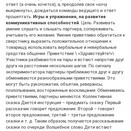
ответ (а очень хочется), а, преодолев свое «хочу
выкрикнуть», дождаться команды ведущего и ответ
прошептать.
Игры и упражнения,
на развитие
коммуникативных способностей
. Цель: Развивать
умение слушать и слышать партнера, сопереживать,
учитывать его желания. Умение приветливо обратиться к
сверстнику, выразить положительное отношение к
товарищу, использовать вербальные и невербальные
средства общения. Приветствие \ «Здравствуйте!»\
Участники разбиваются на пары и встают напротив друг
друга на расстоянии нескольких шагов. По сигналу
экспериментатора партнеры приближаются друг к другу
обмениваются разнообразными приветствиями. Это
могут быть рукопожатия, объятия, реверансы,
похлопывания, восторженные восклицания. Обмениваясь
приветствиями, партнеры меняются. Коллективная
сказка Дается инструкция – придумать сказку. Первый
рассказчик говорит предложение. Второй – говорит
второе предложение, третий – третье предложение
сказки и т. д. Таким образом, получается рассказывание
сказки по очереди. Волшебное слово Дети встают