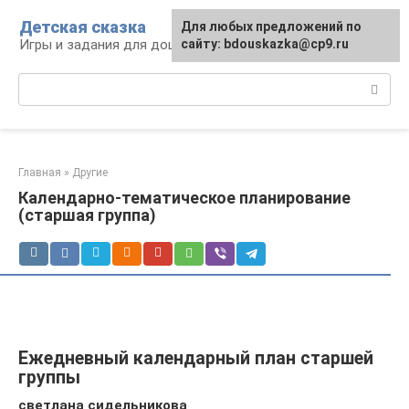
Перейти
Детская сказка
Для любых предложений по
к
Игры и задания для дошкольников
сайту: bdouskazka@cp9.ru
контенту
Поиск:
Главная
»
Другие
Календарно-тематическое планирование
(старшая группа)
Ежедневный календарный план старшей
группы
светлана сидельникова