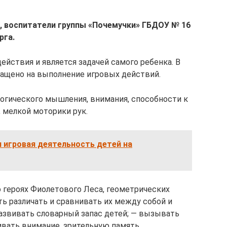
а, воспитатели группы «Почемучки» ГБДОУ № 16
рга.
ействия и является задачей самого ребенка. В
ращено на выполнение игровых действий.
огического мышления, внимания, способности к
, мелкой моторики рук.
 игровая деятельность детей на
 героях Фиолетового Леса, геометрических
ить различать и сравнивать их между собой и
развивать словарный запас детей; — вызывать
ивать внимание, зрительную память,