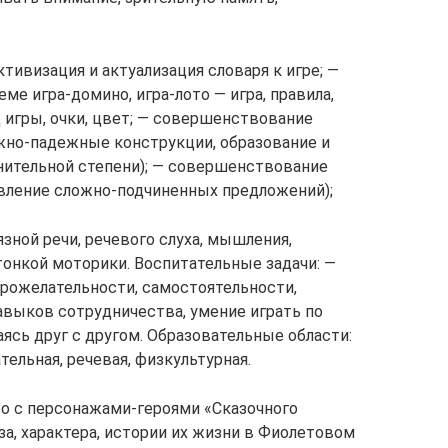
ктивизация и актуализация словаря к игре; —
ме игра-домино, игра-лото — игра, правила,
од игры, очки, цвет; — совершенствование
жно-падежные конструкции, образование и
нительной степени); — совершенствование
вление сложно-подчиненных предложений);
зной речи, речевого слуха, мышления,
тонкой моторики. Воспитательные задачи: —
рожелательности, самостоятельности,
авыков сотрудничества, умение играть по
аясь друг с другом. Образовательные области:
ельная, речевая, физкультурная.
о с персонажами-героями «Сказочного
за, характера, истории их жизни в Фиолетовом