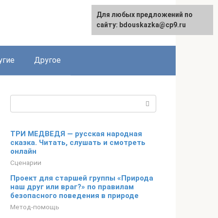
Для любых предложений по
сайту: bdouskazka@cp9.ru
угие
Другое
Поиск:
ТРИ МЕДВЕДЯ — русская народная
сказка. Читать, слушать и смотреть
онлайн
Сценарии
Проект для старшей группы «Природа
наш друг или враг?» по правилам
безопасного поведения в природе
Метод-помощь