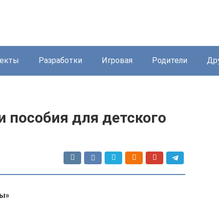
екты
Разработки
Игровая
Родители
Др
и пособия для детского
ры»