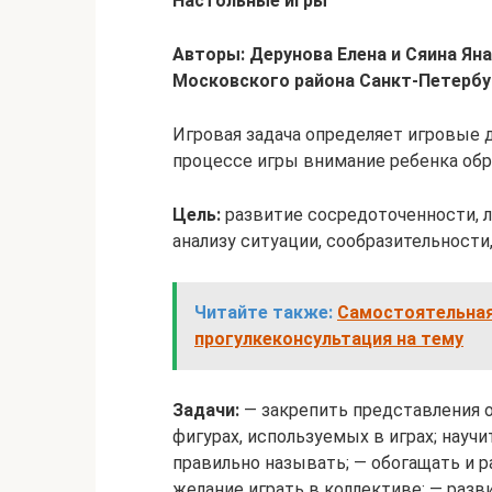
Настольные игры
Авторы: Дерунова Елена и Сяина Ян
Московского района Санкт-Петербу
Игровая задача определяет игровые д
процессе игры внимание ребенка об
Цель:
развитие сосредоточенности, л
анализу ситуации, сообразительности
Читайте также:
Самостоятельная
прогулкеконсультация на тему
Задачи:
— закрепить представления о
фигурах, используемых в играх; науч
правильно называть; — обогащать и 
желание играть в коллективе; — разв