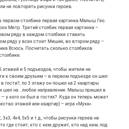
сли не повторять рисунки героев.
 в первом столбике первая картинка Малыш Гео.
рон Метр. Третий столбик первая картинка –
ервом ряду в каждом столбике ставить
ом ряду у всех стоит Мишик, во втором ряду –
мка Всюсь. Посчитать сколько столбиков
столбике.
5 этажей и 5 подъездов, чтобы жители не
ти к своим друзьям – в первом подъезде он шел
 в гости?, по 3 этажу он пошел на 2 квартиры
 он шел на …любое направление. Малыш пришел в
 у кого он был в гостях?. Куда он теперь может
ество этажей или квартир) – игра «Муха».
3х3, 4х4, 5х5 и т.д., чтобы рисунки героев не
о где стоит, кто с кем дружит, кто над кем, под