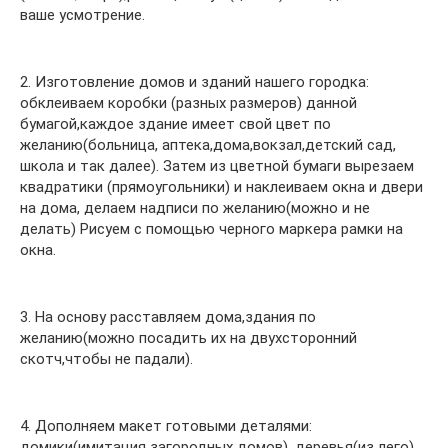
ваше усмотрение.
2. Изготовление домов и зданий нашего городка:
обклеиваем коробки (разных размеров) данной
бумагой,каждое здание имеет свой цвет по
желанию(больница, аптека,дома,вокзал,детский сад,
школа и так далее). Затем из цветной бумаги вырезаем
квадратики (прямоугольники) и наклеиваем окна и двери
на дома, делаем надписи по желанию(можно и не
делать) Рисуем с помощью черного маркера рамки на
окна.
3. На основу расставляем дома,здания по
желанию(можно посадить их на двухсторонний
скотч,чтобы не падали).
4. Дополняем макет готовыми деталями:
домики(имитация загородных домов), деревья(из лего)