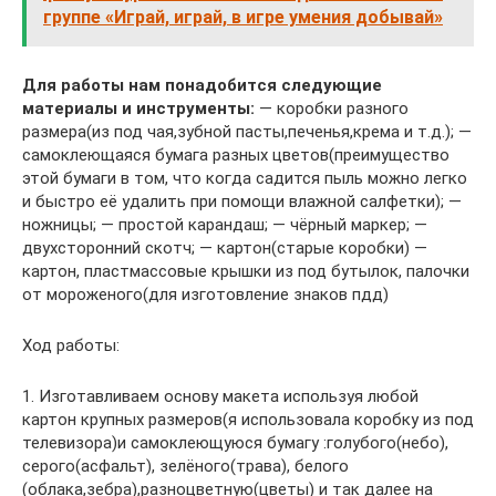
группе «Играй, играй, в игре умения добывай»
Для работы нам понадобится следующие
материалы и инструменты:
— коробки разного
размера(из под чая,зубной пасты,печенья,крема и т.д.); —
самоклеющаяся бумага разных цветов(преимущество
этой бумаги в том, что когда садится пыль можно легко
и быстро её удалить при помощи влажной салфетки); —
ножницы; — простой карандаш; — чёрный маркер; —
двухсторонний скотч; — картон(старые коробки) —
картон, пластмассовые крышки из под бутылок, палочки
от мороженого(для изготовление знаков пдд)
Ход работы:
1. Изготавливаем основу макета используя любой
картон крупных размеров(я использовала коробку из под
телевизора)и самоклеющуюся бумагу :голубого(небо),
серого(асфальт), зелёного(трава), белого
(облака,зебра),разноцветную(цветы) и так далее на