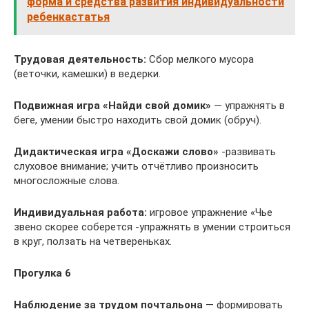
форма и средства развития индивидуальности
ребенкастатья
Трудовая деятельность:
Сбор мелкого мусора
(веточки, камешки) в ведерки.
Подвижная игра
«Найди свой домик»
— упражнять в
беге, умении быстро находить свой домик (обруч).
Дидактическая игра
«Доскажи слово»
-развивать
слуховое внимание; учить отчётливо произносить
многосложные слова.
Индивидуальная работа:
игровое упражнение «Чье
звено скорее соберется -упражнять в умении строиться
в круг, ползать на четве­реньках.
Прогулка 6
Наблюдение за трудом почтальона
— формировать