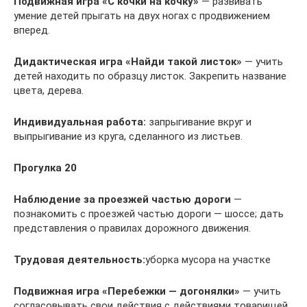
Подвижная игра
«С кочки на кочку»
— развивать
умение детей прыгать на двух ногах с продвижением
вперед.
Дидактическая игра
«Найди такой листок»
— учить
детей находить по образцу листок. Закрепить название
цвета, дерева.
Индивидуальная работа:
запрыгивание вкруг и
выпрыгивание из круга, сделанного из листьев.
Прогулка 20
Наблюдение за проезжей частью дороги
—
познакомить с проезжей частью дороги — шоссе; дать
представления о правилах дорожного движения.
Трудовая деятельность:
уборка мусора на участке
Подвижная игра
«Перебежки — догонялки»
— учить
согласовывать свои действия с действиями товари­щей.