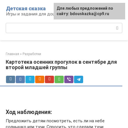
Перейти
Детская сказка
Для любых предложений по
к
Игры и задания для дошкольников
сайту: bdouskazka@cp9.ru
контенту
Поиск:
Главная
»
Разработки
Картотека осенних прогулок в сентябре для
второй младшей группы
Ход наблюдения:
Предложить детям посмотреть, есть ли на небе
солнышко или тучи. Спросить, что сделали тучи