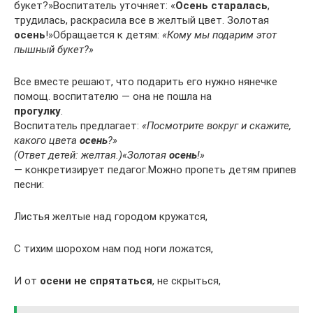
букет?»Воспитатель уточняет: «
Осень старалась
,
трудилась, раскрасила все в желтый цвет. Золотая
осень
!»Обращается к детям:
«Кому мы подарим этот
пышный букет?»
Все вместе решают, что подарить его нужно нянечке
помощ. воспитателю — она не пошла на
прогулку
.
Воспитатель предлагает:
«Посмотрите вокруг и скажите,
какого цвета
осень
?»
(Ответ детей: желтая.)
«Золотая
осень
!»
— конкретизирует педагог.Можно пропеть детям припев
песни:
Листья желтые над городом кружатся,
С тихим шорохом нам под ноги ложатся,
И от
осени не спрятаться
, не скрыться,