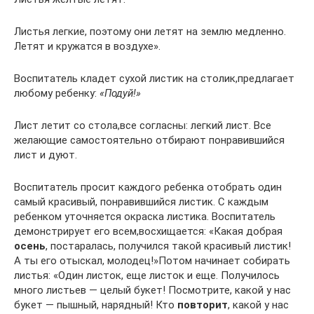
Листья легкие, поэтому они летят на землю медленно.
Летят и кружатся в воздухе».
Воспитатель кладет сухой листик на столик,предлагает
любому ребенку:
«Подуй!»
Лист летит со стола,все согласны: легкий лист. Все
желающие самостоятельно отбирают понравившийся
лист и дуют.
Воспитатель просит каждого ребенка отобрать один
самый красивый, понравившийся листик. С каждым
ребенком уточняется окраска листика. Воспитатель
демонстрирует его всем,восхищается: «Какая добрая
осень
, постаралась, получился такой красивый листик!
А ты его отыскал, молодец!»Потом начинает собирать
листья: «Один листок, еще листок и еще. Получилось
много листьев — целый букет! Посмотрите, какой у нас
букет — пышный, нарядный! Кто
повторит
, какой у нас