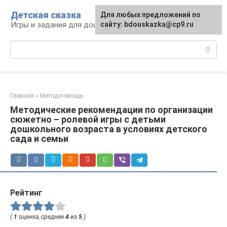
Перейти
Детская сказка
Для любых предложений по
к
Игры и задания для дошкольников
сайту: bdouskazka@cp9.ru
контенту
Поиск:
Главная
»
Метод-помощь
Методические рекомендации по организации
сюжетно – ролевой игры с детьми
дошкольного возраста в условиях детского
сада и семьи
Рейтинг
(
1
оценка, среднее
4
из
5
)