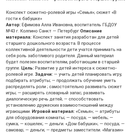
Конспект сюжетно-ролевой игры «Семья»; сюжет «В
гости к бабушке»
Автор:
Ефимова Алла Ивановна, воспитатель ГБДОУ
№43 г. Колпино Санкт — Петербург
Описание
материала:
Конспект занятия разработан для детей
старшего дошкольного возраста. В процессе
коллективной деятельности дети учатся принимать на
себя роль заботливого родителя. Данный материал
будет полезен воспитателям, работающим в старшей
группе.
Цель:
Развитие у детей интереса к сюжетно-
ролевой игре.
Задачи:
— учить детей планировать игру,
подбирать атрибуты; — продолжать обучение уметь
распределять роли ; самостоятельно развивать сюжет
игры; — расширять словарный запас; развивать
диалогическую речь детей; — способствовать
установлению дружеских взаимоотношений между
играющими.
Игровой материал:
«Семья»; — атрибуты
для оборудования комнаты; — посуда; — мебель; —
сумка; — кошелек; — деньги. «Дом бабушки»; — посуда; —
самовар; — деньги; — предметы заместители. «Магазин»