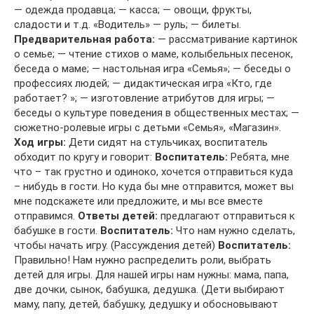
— одежда продавца; — касса; — овощи, фрукты,
сладости и т.д. «Водитель» — руль; — билеты.
Предварительная работа:
— рассматривание картинок
о семье; — чтение стихов о маме, колыбельных песенок,
беседа о маме; — настольная игра «Семья»; — беседы о
профессиях людей; — дидактическая игра «Кто, где
работает? »; — изготовление атрибутов для игры; —
беседы о культуре поведения в общественных местах; —
сюжетно-ролевые игры с детьми «Семья», «Магазин».
Ход игры:
Дети сидят на стульчиках, воспитатель
обходит по кругу и говорит:
Воспитатель:
Ребята, мне
что – так грустно и одиноко, хочется отправиться куда
– нибудь в гости. Но куда бы мне отправится, может вы
мне подскажете или предложите, и мы все вместе
отправимся.
Ответы детей:
предлагают отправиться к
бабушке в гости.
Воспитатель:
Что нам нужно сделать,
чтобы начать игру. (Рассуждения детей)
Воспитатель:
Правильно! Нам нужно распределить роли, выбрать
детей для игры. Для нашей игры нам нужны: мама, папа,
две дочки, сынок, бабушка, дедушка. (Дети выбирают
маму, папу, детей, бабушку, дедушку и обосновывают