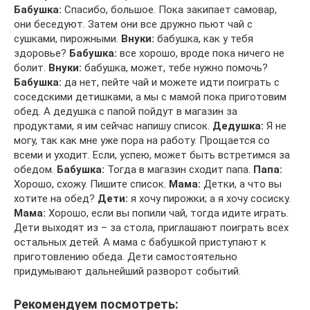
Бабушка:
Спасибо, большое. Пока закипает самовар,
они беседуют. Затем они все дружно пьют чай с
сушками, пирожными.
Внуки:
бабушка, как у тебя
здоровье?
Бабушка:
все хорошо, вроде пока ничего не
болит.
Внуки:
бабушка, может, тебе нужно помочь?
Бабушка:
да нет, пейте чай и можете идти поиграть с
соседскими детишками, а мы с мамой пока приготовим
обед. А дедушка с папой пойдут в магазин за
продуктами, я им сейчас напишу список.
Дедушка:
Я не
могу, так как мне уже пора на работу. Прощается со
всеми и уходит. Если, успею, может быть встретимся за
обедом.
Бабушка:
Тогда в магазин сходит папа.
Папа:
Хорошо, схожу. Пишите список.
Мама:
Детки, а что вы
хотите на обед?
Дети:
я хочу пирожки; а я хочу сосиску.
Мама:
Хорошо, если вы попили чай, тогда идите играть.
Дети выходят из – за стола, приглашают поиграть всех
остальных детей. А мама с бабушкой приступают к
приготовлению обеда. Дети самостоятельно
придумывают дальнейший разворот событий.
Рекомендуем посмотреть: