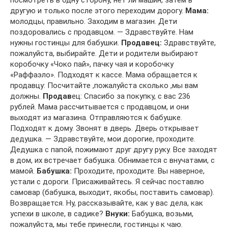
посмотреть в одну сторону, нет ли машин, затем в
другую и только после этого переходим дорогу.
Мама:
молодцы, правильно. Заходим в магазин. Дети
поздоровались с продавцом. — Здравствуйте. Нам
нужны гостинцы для бабушки.
Продавец:
Здравствуйте,
пожалуйста, выбирайте. Дети и родители выбирают
коробочку «Чоко пай», пачку чая и коробочку
«Раффаэло». Подходят к кассе. Мама обращается к
продавцу: Посчитайте ,пожалуйста сколько ,мы вам
должны.
Продав
ец: Спасибо за покупку, с вас 236
рублей. Мама рассчитывается с продавцом, и они
выходят из магазина. Отправляются к бабушке.
Подходят к дому. Звонят в дверь. Дверь открывает
дедушка. — Здравствуйте, мои дорогие, проходите.
Дедушка с папой, пожимают друг другу руку. Все заходят
в дом, их встречает бабушка. Обнимается с внучатами, с
мамой.
Бабушка:
Проходите, проходите. Вы наверное,
устали с дороги. Присаживайтесь. Я сейчас поставлю
самовар (бабушка, выходит, якобы, поставить самовар).
Возвращается. Ну, рассказывайте, как у вас дела, как
успехи в школе, в садике?
Внуки:
Бабушка, возьми,
пожалуйста, мы тебе принесли, гостинцы к чаю.