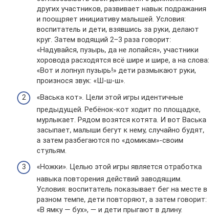
других участников, развивает навык подражания
и поощряет инициативу малышей. Условия:
воспитатель и дети, взявшись за руки, делают
круг. Затем водящий 2–3 раза говорит:
«Надувайся, пузырь, да не лопайся», участники
хоровода расходятся всё шире и шире, а на слова:
«Вот и лопнул пузырь!» дети размыкают руки,
произнося звук: «Ш-ш-ш».
«Васька кот». Цели этой игры идентичные
предыдущей. Ребёнок-кот ходит по площадке,
мурлыкает. Рядом возятся котята. И вот Васька
засыпает, малыши бегут к нему, случайно будят,
а затем разбегаются по «домикам»-своим
стульям.
«Ножки». Целью этой игры является отработка
навыка повторения действий заводящим.
Условия: воспитатель показывает бег на месте в
разном темпе, дети повторяют, а затем говорит:
«В ямку — бух», — и дети прыгают в длину.