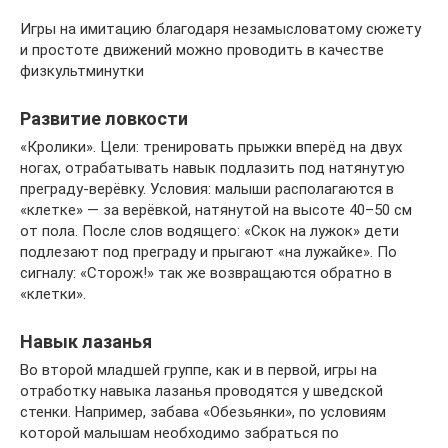
Игры на имитацию благодаря незамысловатому сюжету
и простоте движений можно проводить в качестве
физкультминутки
Развитие ловкости
«Кролики». Цели: тренировать прыжки вперёд на двух
ногах, отрабатывать навык подлазить под натянутую
преграду-верёвку. Условия: малыши располагаются в
«клетке» — за верёвкой, натянутой на высоте 40–50 см
от пола. После слов водящего: «Скок на лужок» дети
подлезают под преграду и прыгают «на лужайке». По
сигналу: «Сторож!» так же возвращаются обратно в
«клетки».
Навык лазанья
Во второй младшей группе, как и в первой, игры на
отработку навыка лазанья проводятся у шведской
стенки. Например, забава «Обезьянки», по условиям
которой малышам необходимо забраться по