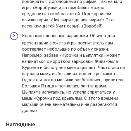
подбирать с договорками по рифме. Так, начало
игры «Воробушки и автомобиль» можно
предварить такой загадкой: Под карнизом
слышен крик: «Чик-чирик да чик-чирик!» Это
песенкам детей Учит серый…(Воробей).
Короткие словесные зарисовки. Обычно для
презентации сюжета игры воспитатель сам
составляет небольшие по объёму сказки.
Например, забава «Курочка и цыплятки» может
начинаться с короткой зарисовки. Жила-была
Курочка и было у неё много цыплят. Часто они не
слушали маму, выбегали из-под её крылышка.
Однажды, когда малыши разбежались, прилетела
Большая Птица и погналась за птенцами.
Цыплята испугались, но успели спрятаться у
мамы-Курочки под крыльями. С этого времени
малыши очень внимательны и не разбегаются
далеко.
Наглядные