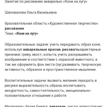
Занятие по рисованию акварелью «Кони на лугу»
Шаповалова Ольга Васильевна
бразовательная область:
«Художественное творчество»
рисование
Тема:
«
Кони на лугу
»
Образовательные задачи: учить передавать образ коня,
используя
акварельные краски
;
рисовать
характерные
признаки: гриву, хвост, копыта; учить раскрашивать
изображение в соответствии с окраской животного, а
так же оформлять фон листа (луг,развивать творческую
активность, образное и пространственное мышление.
Воспитательные задачи: вызвать желание передать в
рисунке выразительность образа; воспитывать
аккуратность, самостоятельность, эмоционально-
положительное отношение к работе.
Материалы: белая бумага,
акварель
, кисти, иллюстрация