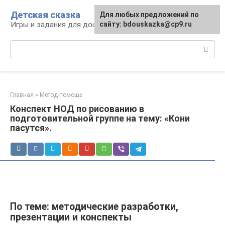
Перейти
Детская сказка
Для любых предложений по
к
Игры и задания для дошкольников
сайту: bdouskazka@cp9.ru
контенту
Поиск:
Главная
»
Метод-помощь
Конспект НОД по рисованию в
подготовительной группе на тему: «Кони
пасутся».
По теме: методические разработки,
презентации и конспекты