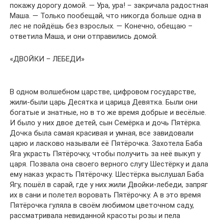
покажу дорогу домой. — Ура, ура! – закричала радостная
Маша. — Только пообещай, что никогда больше одна в
лес не пойдёшь без взрослых. — Конечно, обещаю –
ответила Маша, и они отправились домой.
«ДВОЙКИ – ЛЕБЕДИ»
В одном волшебном царстве, цифровом государстве,
жили-были царь Десятка и царица Девятка. Были они
богатые и знатные, но в то же время добрые и весёлые.
И было у них двое детей, сын Семёрка и дочь Пятёрка.
Дочка была самая красивая и умная, все завидовали
царю и ласково называли её Пятёрочка. Захотела Баба
Яга украсть Пятёрочку, чтобы получить за неё выкуп у
царя. Позвала она своего верного слугу Шестёрку и дала
ему наказ украсть Пятёрочку. Шестёрка выслушал Баба
Ягу, пошёл в сарай, где у них жили Двойки-лебеди, запряг
их в сани и полетел воровать Пятёрочку. А в это время
Пятёрочка гуляла в своём любимом цветочном саду,
рассматривала невиданной красоты розы и пела