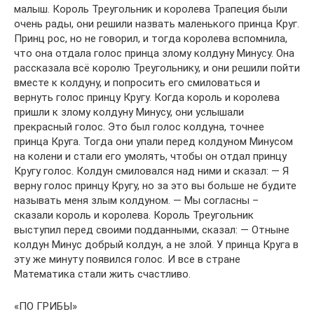
малыш. Король Треугольник и королева Трапеция были
очень рады, они решили назвать маленького принца Круг.
Принц рос, но не говорил, и тогда королева вспомнила,
что она отдала голос принца злому колдуну Минусу. Она
рассказала всё королю Треугольнику, и они решили пойти
вместе к колдуну, и попросить его смиловаться и
вернуть голос принцу Кругу. Когда король и королева
пришли к злому колдуну Минусу, они услышали
прекрасный голос. Это был голос колдуна, точнее
принца Круга. Тогда они упали перед колдуном Минусом
на колени и стали его умолять, чтобы он отдал принцу
Кругу голос. Колдун смиловался над ними и сказал: — Я
верну голос принцу Кругу, но за это вы больше не будите
называть меня злым колдуном. — Мы согласны –
сказали король и королева. Король Треугольник
выступил перед своими подданными, сказал: — Отныне
колдун Минус добрый колдун, а не злой. У принца Круга в
эту же минуту появился голос. И все в стране
Математика стали жить счастливо.
«ПО ГРИБЫ»