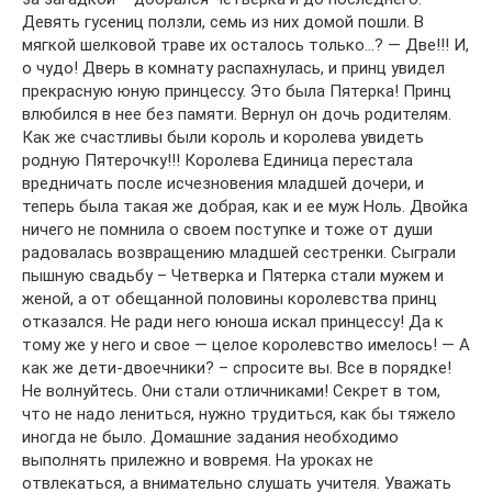
Девять гусениц ползли, семь из них домой пошли. В
мягкой шелковой траве их осталось только…? — Две!!! И,
о чудо! Дверь в комнату распахнулась, и принц увидел
прекрасную юную принцессу. Это была Пятерка! Принц
влюбился в нее без памяти. Вернул он дочь родителям.
Как же счастливы были король и королева увидеть
родную Пятерочку!!! Королева Единица перестала
вредничать после исчезновения младшей дочери, и
теперь была такая же добрая, как и ее муж Ноль. Двойка
ничего не помнила о своем поступке и тоже от души
радовалась возвращению младшей сестренки. Сыграли
пышную свадьбу – Четверка и Пятерка стали мужем и
женой, а от обещанной половины королевства принц
отказался. Не ради него юноша искал принцессу! Да к
тому же у него и свое — целое королевство имелось! — А
как же дети-двоечники? – спросите вы. Все в порядке!
Не волнуйтесь. Они стали отличниками! Секрет в том,
что не надо лениться, нужно трудиться, как бы тяжело
иногда не было. Домашние задания необходимо
выполнять прилежно и вовремя. На уроках не
отвлекаться, а внимательно слушать учителя. Уважать