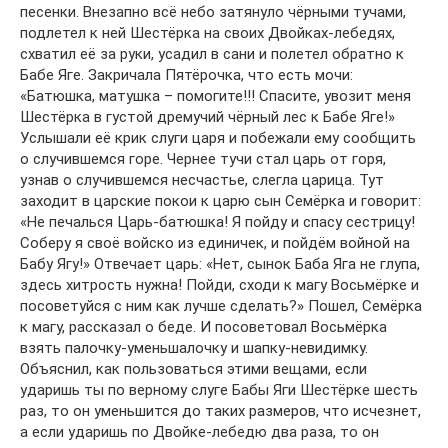
песенки. Внезапно всё небо затянуло чёрными тучами,
подлетел к ней Шестёрка на своих Двойках-лебедях,
схватил её за руки, усадил в сани и полетел обратно к
Бабе Яге. Закричала Пятёрочка, что есть мочи:
«Батюшка, матушка – помогите!!! Спасите, увозит меня
Шестёрка в густой дремучий чёрный лес к Бабе Яге!»
Услышали её крик слуги царя и побежали ему сообщить
о случившемся горе. Чернее тучи стал царь от горя,
узнав о случившемся несчастье, слегла царица. Тут
заходит в царские покои к царю сын Семёрка и говорит:
«Не печалься Царь-батюшка! Я пойду и спасу сестрицу!
Соберу я своё войско из единичек, и пойдём войной на
Бабу Ягу!» Отвечает царь: «Нет, сынок Баба Яга не глупа,
здесь хитрость нужна! Пойди, сходи к магу Восьмёрке и
посоветуйся с ним как лучше сделать?» Пошел, Семёрка
к магу, рассказал о беде. И посоветовал Восьмёрка
взять палочку-уменьшалочку и шапку-невидимку.
Объяснил, как пользоваться этими вещами, если
ударишь ты по верному слуге Бабы Яги Шестёрке шесть
раз, то он уменьшится до таких размеров, что исчезнет,
а если ударишь по Двойке-лебедю два раза, то он