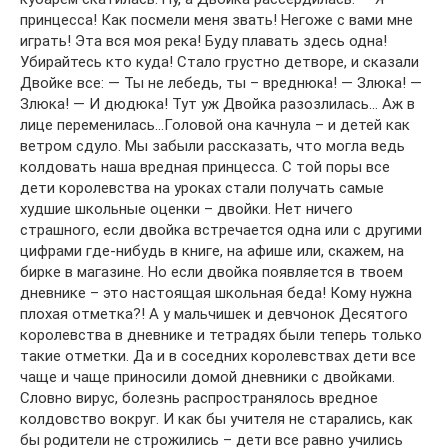
принцесса! Как посмели меня звать! Негоже с вами мне
играть! Эта вся моя река! Буду плавать здесь одна!
Убирайтесь кто куда! Стало грустно детворе, и сказали
Двойке все: — Ты не лебедь, ты – вреднюка! — Злюка! —
Злюка! — И дюдюка! Тут уж Двойка разозлилась… Аж в
лице переменилась…Головой она качнула – и детей как
ветром сдуло. Мы забыли рассказать, что могла ведь
колдовать наша вредная принцесса. С той поры все
дети королевства на уроках стали получать самые
худшие школьные оценки – двойки. Нет ничего
страшного, если двойка встречается одна или с другими
цифрами где-нибудь в книге, на афише или, скажем, на
бирке в магазине. Но если двойка появляется в твоем
дневнике – это настоящая школьная беда! Кому нужна
плохая отметка?! А у мальчишек и девчонок Десятого
королевства в дневнике и тетрадях были теперь только
такие отметки. Да и в соседних королевствах дети все
чаще и чаще приносили домой дневники с двойками.
Словно вирус, болезнь распространялось вредное
колдовство вокруг. И как бы учителя не старались, как
бы родители не строжились – дети все равно учились