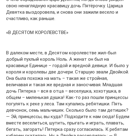
свою ненаглядную красавицу дочь Пятёрочку. Царица
Девятка выздоровела, и снова они зажили весело и
счастливо, как раньше.
«В ДЕСЯТОМ КОРОЛЕВСТВЕ»
В далеком месте, в Десятом королевстве жил-был
добрый пухлый король Ноль. А женат он был на
красавице Единице – гордой и вредной девице. И было у
короля и королевы две дочери. Старшую звали Двойкой.
Она была похожа на мать – такая же стройная,
величавая и такая же вредная и заносчивая. Младшая
дочь Пятерка – вся в отца – веселушка, хохотушка, в
общем – миленькая душка! Как-то раз пошли принцессы
погулять к реке у леса. Там купались ребятишки. Пять
девчонок, семь мальчишек. Сколько было там детишек?
— Эй, принцессы, вы куда? Подходите к нам сюда! Будем
вместе веселиться, шутить, прыгать и играть, плавать,
бегать, загорать! Пятерка сразу согласилась. К ребятам
кубарем скатилась. Ну, а Двойка рассердилась: — Я