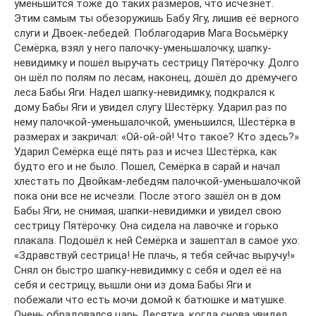
уменьшится тоже до таких размеров, что исчезнет.
Этим самым ты обезоружишь Бабу Ягу, лишив её верного
слуги и Двоек-лебедей. Поблагодарив Мага Восьмёрку
Семёрка, взял у него палочку-уменьшалочку, шапку-
невидимку и пошёл выручать сестрицу Пятёрочку. Долго
он шёл по полям по лесам, наконец, дошёл до дремучего
леса Бабы Яги. Надел шапку-невидимку, подкрался к
дому Бабы Яги и увидел слугу Шестёрку. Ударил раз по
нему палочкой-уменьшалочкой, уменьшился, Шестёрка в
размерах и закричал: «Ой-ой-ой! Что такое? Кто здесь?»
Ударил Семёрка ещё пять раз и исчез Шестёрка, как
будто его и не было. Пошел, Семёрка в сарай и начал
хлестать по Двойкам-лебедям палочкой-уменьшалочкой
пока они все не исчезли. После этого зашёл он в дом
Бабы Яги, не снимая, шапки-невидимки и увидел свою
сестрицу Пятёрочку. Она сидела на лавочке и горько
плакала. Подошёл к ней Семёрка и зашептал в самое ухо:
«Здравствуй сестрица! Не плачь, я тебя сейчас выручу!»
Снял он быстро шапку-невидимку с себя и одел её на
себя и сестрицу, вышли они из дома Бабы Яги и
побежали что есть мочи домой к батюшке и матушке.
Очень обрадовался царь Десятка, когда снова увидел