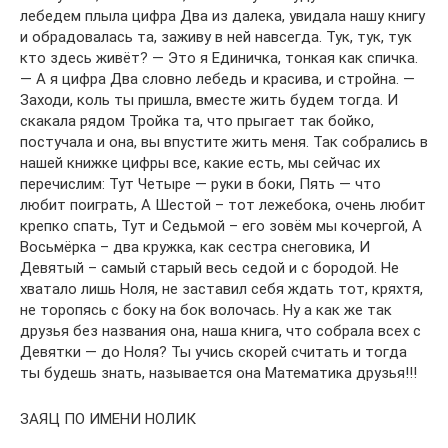
лебедем плыла цифра Два из далека, увидала нашу книгу
и обрадовалась та, заживу в ней навсегда. Тук, тук, тук
кто здесь живёт? — Это я Единичка, тонкая как спичка.
— А я цифра Два словно лебедь и красива, и стройна. —
Заходи, коль ты пришла, вместе жить будем тогда. И
скакала рядом Тройка та, что прыгает так бойко,
постучала и она, вы впустите жить меня. Так собрались в
нашей книжке цифры все, какие есть, мы сейчас их
перечислим: Тут Четыре — руки в боки, Пять — что
любит поиграть, А Шестой – тот лежебока, очень любит
крепко спать, Тут и Седьмой – его зовём мы кочергой, А
Восьмёрка – два кружка, как сестра снеговика, И
Девятый – самый старый весь седой и с бородой. Не
хватало лишь Ноля, не заставил себя ждать тот, кряхтя,
не торопясь с боку на бок волочась. Ну а как же так
друзья без названия она, наша книга, что собрала всех с
Девятки — до Ноля? Ты учись скорей считать и тогда
ты будешь знать, называется она Математика друзья!!!
ЗАЯЦ ПО ИМЕНИ НОЛИК