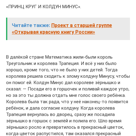
«ПРИНЦ КРУГ И КОЛДУН МИНУС».
Читайте также:
Проект в старшей группе
«Открывая красную книгу России»
В далёкой стране Математика жили-были король
Треугольник и королева Трапеция. И всё у них было
хорошо, кроме того, что не было у них детей. Тогда
королева решила сходить к злому колдуну Минусу, чтобы
он помог ей. Колдун Минус дал королеве зёрнышко и
сказал: — Посади его в горшочек и поливай каждое утро,
но за это ты должна отдать мне голос своего ребёнка.
Королева была так рада, что у неё наконец-то появится
ребёнок, и дала согласие колдуну. Когда королева
Трапеция вернулась во дворец, сразу же посадила
зёрнышко в горшок с землёй и полила его. Шло время
зёрнышко росло и превратилось в прекрасный цветок,
когда цветок распустился, там оказался прекрасный