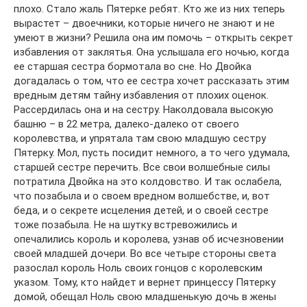
плохо. Стало жаль Пятерке ребят. Кто же из них теперь
вырастет – двоечники, которые ничего не знают и не
умеют в жизни? Решила она им помочь – открыть секрет
избавления от заклятья. Она услышала его ночью, когда
ее старшая сестра бормотала во сне. Но Двойка
догадалась о том, что ее сестра хочет рассказать этим
вредным детям тайну избавления от плохих оценок.
Рассердилась она и на сестру. Наколдовала высокую
башню – в 22 метра, далеко-далеко от своего
королевства, и упрятала там свою младшую сестру
Пятерку. Мол, пусть посидит немного, а то чего удумала,
старшей сестре перечить. Все свои волшебные силы
потратила Двойка на это колдовство. И так ослабела,
что позабыла и о своем вредном волшебстве, и, вот
беда, и о секрете исцеления детей, и о своей сестре
тоже позабыла. Не на шутку встревожились и
опечалились король и королева, узнав об исчезновении
своей младшей дочери. Во все четыре стороны света
разослал король Ноль своих гонцов с королевским
указом. Тому, кто найдет и вернет принцессу Пятерку
домой, обещал Ноль свою младшенькую дочь в жены