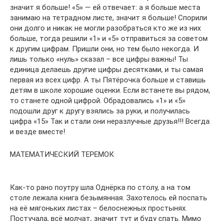
значит я больше! «5» — ей отвечает: а я больше места
занимаю на тетрадном листе, значит я больше! Спорили
они долго и никак не могли разобраться кто же из них
больше, тогда решили «1» и «5» отправиться за советом
к другим цифрам. Пришли они, но тем было некогда. И
лишь только «нуль» сказал – все цифры важны! Ты
единица делаешь другие цифры десятками, и ты самая
первая из всех цифр. А ты Пятёрочка больше и ставишь
детям в школе хорошие оценки. Если встанете вы рядом,
то станете одной цифрой. Обрадовались «1» и «5»
подошли друг к другу взялись за руки, и получилась
цифра «15» Так и стали они неразлучные друзья!!! Всегда
и везде вместе!
МАТЕМАТИЧЕСКИЙ ТЕРЕМОК
Как-то рано поутру шла Однёрка по столу, а на том
столе лежала книга безымянная. Захотелось ей поспать
на её мягоньких листах – белоснежных простынях.
Постучала, всё молчат, значит тут и буду спать. Мимо