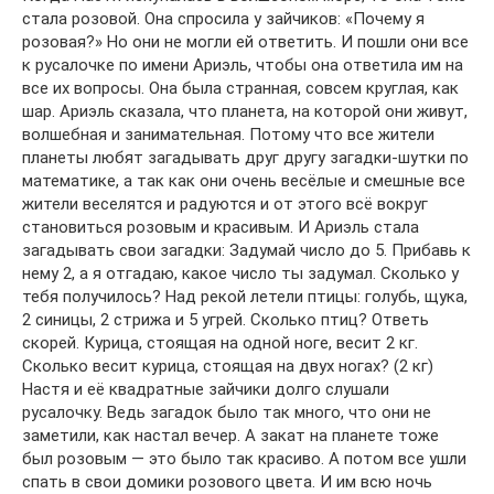
стала розовой. Она спросила у зайчиков: «Почему я
розовая?» Но они не могли ей ответить. И пошли они все
к русалочке по имени Ариэль, чтобы она ответила им на
все их вопросы. Она была странная, совсем круглая, как
шар. Ариэль сказала, что планета, на которой они живут,
волшебная и занимательная. Потому что все жители
планеты любят загадывать друг другу загадки-шутки по
математике, а так как они очень весёлые и смешные все
жители веселятся и радуются и от этого всё вокруг
становиться розовым и красивым. И Ариэль стала
загадывать свои загадки: Задумай число до 5. Прибавь к
нему 2, а я отгадаю, какое число ты задумал. Сколько у
тебя получилось? Над рекой летели птицы: голубь, щука,
2 синицы, 2 стрижа и 5 угрей. Сколько птиц? Ответь
скорей. Курица, стоящая на одной ноге, весит 2 кг.
Сколько весит курица, стоящая на двух ногах? (2 кг)
Настя и её квадратные зайчики долго слушали
русалочку. Ведь загадок было так много, что они не
заметили, как настал вечер. А закат на планете тоже
был розовым — это было так красиво. А потом все ушли
спать в свои домики розового цвета. И им всю ночь