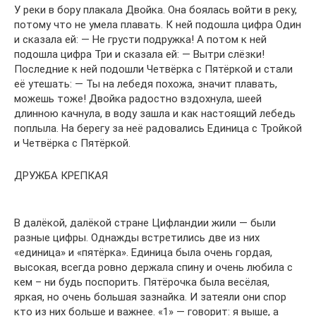
У реки в бору плакала Двойка. Она боялась войти в реку,
потому что не умела плавать. К ней подошла цифра Один
и сказала ей: — Не грусти подружка! А потом к ней
подошла цифра Три и сказала ей: — Вытри слёзки!
Последние к ней подошли Четвёрка с Пятёркой и стали
её утешать: — Ты на лебедя похожа, значит плавать,
можешь тоже! Двойка радостно вздохнула, шеей
длинною качнула, в воду зашла и как настоящий лебедь
поплыла. На берегу за неё радовались Единица с Тройкой
и Четвёрка с Пятёркой.
ДРУЖБА КРЕПКАЯ
В далёкой, далёкой стране Цифландии жили — были
разные цифры. Однажды встретились две из них
«единица» и «пятёрка». Единица была очень гордая,
высокая, всегда ровно держала спину и очень любила с
кем – ни будь поспорить. Пятёрочка была весёлая,
яркая, но очень большая зазнайка. И затеяли они спор
кто из них больше и важнее. «1» — говорит: я выше, а