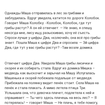
Однажды Маша отправилась в лес за грибами и
заблудилась. Вдруг увидела, катится по дороге Колобок.
Говорит Маша Колобку: -Колобок, Колобок, где тут
грибы растут? А он ей отвечает: — Не знаю, я спешу,
некогда мне, лису ищу, разыскиваю, хочу её съесть.
Спроси лучше у цифры Два, «колючей», она всё про грибы
знает. Пошла Маша к цифре Два и спросила: — Эй цифра
Два, где тут у вас грибы растут? -Там возле домика.
Отвечает цифра Два. Увидела Маша грибы лисички и
скорее и их собирать стала. Вдруг из домика Мишка –
медведь как выскочит и зарычал на Машу. Испугалась
Машенька и скорей побежала подальше от медведя.
Прибежала на полянку видит пенёк стоит. Села Маша на
пенёк и стала плакать. А мимо летела птица Три.
Услышала она, что девочка плачет, подлетела к ней и
спрашивает: — Ты чего здесь плачешь на весь лес? — Я
потерялась! — говорит Маша. — Не плачь, я тебе помогу,