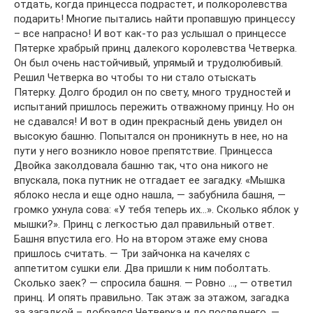
отдать, когда принцесса подрастет, и полкоролевства
подарить! Многие пытались найти пропавшую принцессу
– все напрасно! И вот как-то раз услышал о принцессе
Пятерке храбрый принц далекого королевства Четверка.
Он был очень настойчивый, упрямый и трудолюбивый.
Решил Четверка во чтобы то ни стало отыскать
Пятерку. Долго бродил он по свету, много трудностей и
испытаний пришлось пережить отважному принцу. Но он
не сдавался! И вот в один прекрасный день увидел он
высокую башню. Попытался он проникнуть в нее, но на
пути у него возникло новое препятствие. Принцесса
Двойка заколдовала башню так, что она никого не
впускала, пока путник не отгадает ее загадку. «Мышка
яблоко несла и еще одно нашла, — забубнила башня, —
громко ухнула сова: «У тебя теперь их…». Сколько яблок у
мышки?». Принц с легкостью дал правильный ответ.
Башня впустила его. Но на втором этаже ему снова
пришлось считать. — Три зайчонка на качелях с
аппетитом сушки ели. Два пришли к ним поболтать.
Сколько заек? — спросила башня. — Ровно …, — ответил
принц. И опять правильно. Так этаж за этажом, загадка
за загадкой – добрался Четверка и до последнего. —