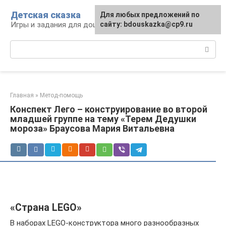
Перейти
Детская сказка
Для любых предложений по
к
Игры и задания для дошкольников
сайту: bdouskazka@cp9.ru
контенту
Поиск:
Главная
»
Метод-помощь
Конспект Лего – конструирование во второй
младшей группе на тему «Терем Дедушки
мороза» Браусова Мария Витальевна
«Страна LEGO»
В наборах LEGO-конструктора много разнообразных