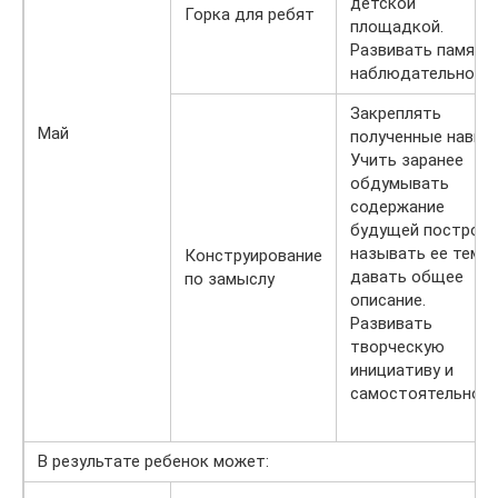
детской
Горка для ребят
площадкой.
Развивать память
наблюдательность
Закреплять
Май
полученные навык
Учить заранее
обдумывать
содержание
будущей постройк
называть ее тему,
Конструирование
давать общее
по замыслу
описание.
Развивать
творческую
инициативу и
самостоятельност
В результате ребенок может: