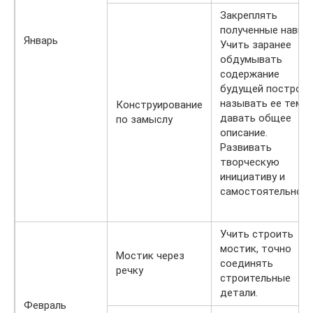
Закреплять
полученные навык
Январь
Учить заранее
обдумывать
содержание
будущей постройк
называть ее тему,
Конструирование
давать общее
по замыслу
описание.
Развивать
творческую
инициативу и
самостоятельност
Учить строить
мостик, точно
Мостик через
соединять
речку
строительные
детали.
Февраль