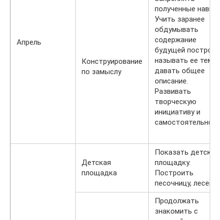
полученные навык
Учить заранее
обдумывать
содержание
Апрель
будущей постройк
называть ее тему,
Конструирование
давать общее
по замыслу
описание.
Развивать
творческую
инициативу и
самостоятельност
Показать детску
Детская
площадку.
площадка
Построить
песочницу, лесенки
Продолжать
знакомить с