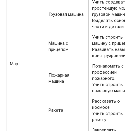
Учить создавать
простейшую моде
Грузовая машина
грузовой машины.
Выделять основн
части и детали.
Учить строить
Машина с
машину с прицепом
прицепом
Развивать навыки
конструирования.
Март
Познакомить с
профессией
Пожарная
пожарного.
машина
Учить строить
пожарную машину.
Рассказать о
космосе.
Ракета
Учить строить
ракету.
Закреплять