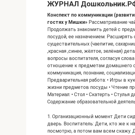
ЖУРНАЛ Дошкольник.Р
Конспект по коммуникации (развити
гостях у Мишки»
Рассматривание ча
Продолжать знакомить детей с пред
посудой, ее назначением. Расширять 
существительных (чаепитие, сахарниц
,красная ,синее, жёлтое, зелёная) дет
вопросы воспитателя, согласуя слов
отношение к предметам домашнего о
коммуникация, познание, социализация
Предварительная работа: • Игры в ку
жизни предметов посуды • Чтение пр
Материал: • Стол • Скатерть • Стулья
Содержание образовательной деятел
1. Организационный момент Дети сид
дверь. Воспитатель: Дети, кто же к на
посмотрю, а потом вам всем скажу. 