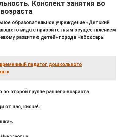
ьность. Конспект занятия во
 возраста
ное образовательное учреждение «Детский
вающего вида с приоритетным осуществлением
чевому развитию детей» города Чебоксары
овременный педагог дошкольного
ха»»
 во второй группе раннего возраста
 от нас, киска!»
ошка».
 Николаевна