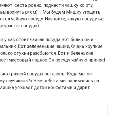
няют :сесть ровно, поднести чашку ко рту,
 выдохнуть ртом) . . Мы будем Мишку угощать
 стол чайную посуду. Назовите, какую посуду вы
 предметы посуды)
е у нас стоит чайная посуда Вот большой и
альник. Вот зелененькие чашки, Очень хрупкие
олько стукни разобьются. Вот и беленькие
пластмассовый поднос Он посуду чайную принес!
олько грязной посуды осталось! Куда мы ее
му научились?» Чем ребята мы занимались на
 Мишка угощает детей конфетами и дарит