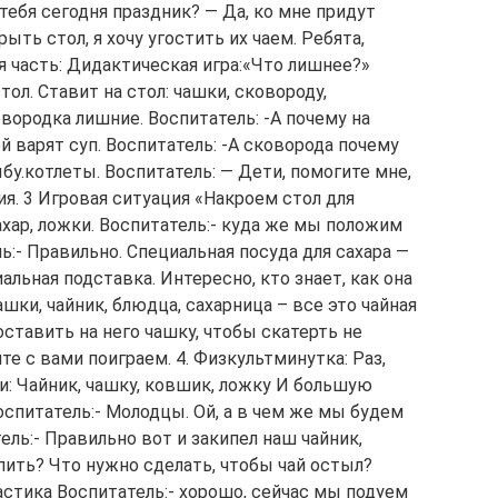
тебя сегодня праздник? — Да, ко мне придут
ыть стол, я хочу угостить их чаем. Ребята,
часть: Дидактическая игра:«Что лишнее?»
ол. Ставит на стол: чашки, сковороду,
вородка лишние. Воспитатель: -А почему на
й варят суп. Воспитатель: -А сковорода почему
бу.котлеты. Воспитатель: — Дети, помогите мне,
ия. 3 Игровая ситуация «Накроем стол для
хар, ложки. Воспитатель:- куда же мы положим
ль:- Правильно. Специальная посуда для сахара —
альная подставка. Интересно, кто знает, как она
ашки, чайник, блюдца, сахарница – все это чайная
оставить на него чашку, чтобы скатерть не
е с вами поиграем. 4. Физкультминутка: Раз,
и: Чайник, чашку, ковшик, ложку И большую
спитатель:- Молодцы. Ой, а в чем же мы будем
тель:- Правильно вот и закипел наш чайник,
 пить? Что нужно сделать, чтобы чай остыл?
настика Воспитатель:- хорошо, сейчас мы подуем