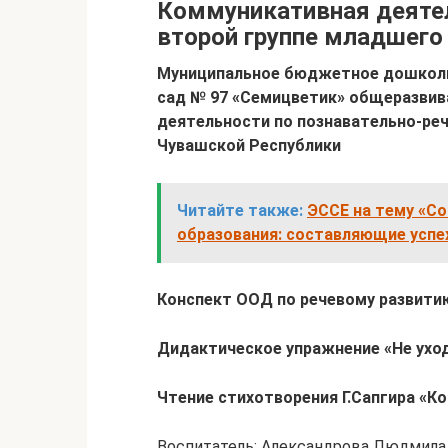
Коммуникативная деятел
второй группе младшего
Муниципальное бюджетное дошколь
сад № 97 «Семицветик» общеразви
деятельности по познавательно-ре
Чувашской Республики
Читайте также:
ЭССЕ на тему «С
образования: составляющие успе
Конспект ООД по речевому развитию
Дидактическое упражнение «Не уходи
Чтение стихотворения Г.Сапгира «К
Воспитатель: Александрова Людмила