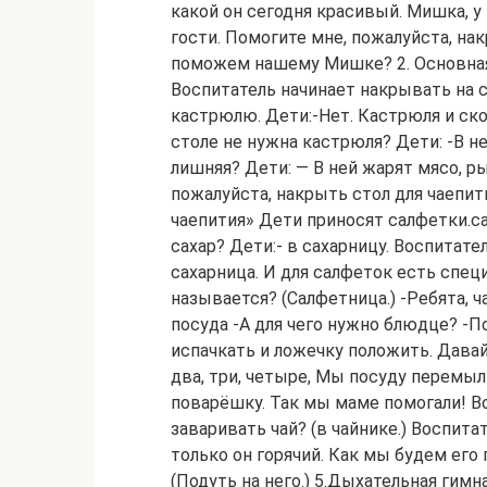
какой он сегодня красивый. Мишка, у 
гости. Помогите мне, пожалуйста, накр
поможем нашему Мишке? 2. Основная 
Воспитатель начинает накрывать на ст
кастрюлю. Дети:-Нет. Кастрюля и ско
столе не нужна кастрюля? Дети: -В не
лишняя? Дети: — В ней жарят мясо, ры
пожалуйста, накрыть стол для чаепит
чаепития» Дети приносят салфетки.са
сахар? Дети:- в сахарницу. Воспитате
сахарница. И для салфеток есть специ
называется? (Салфетница.) -Ребята, ч
посуда -А для чего нужно блюдце? -П
испачкать и ложечку положить. Давайт
два, три, четыре, Мы посуду перемыл
поварёшку. Так мы маме помогали! Во
заваривать чай? (в чайнике.) Воспита
только он горячий. Как мы будем его
(Подуть на него.) 5.Дыхательная гим