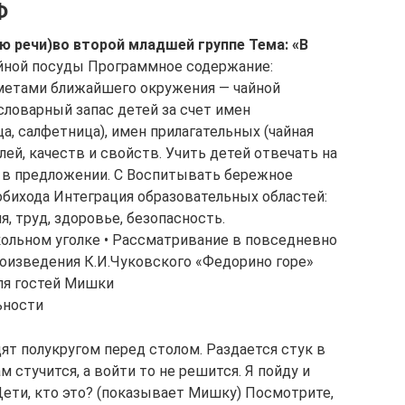
Ф
ю речи)во второй младшей группе Тема: «В
йной посуды Программное содержание:
метами ближайшего окружения — чайной
словарный запас детей за счет имен
а, салфетница), имен прилагательных (чайная
алей, качеств и свойств. Учить детей отвечать на
а в предложении. С Воспитывать бережное
бихода Интеграция образовательных областей:
, труд, здоровье, безопасность.
кольном уголке • Рассматривание в повседневно
оизведения К.И.Чуковского «Федорино горе»
 для гостей Мишки
ьности
ят полукругом перед столом. Раздается стук в
м стучится, а войти то не решится. Я пойду и
Дети, кто это? (показывает Мишку) Посмотрите,