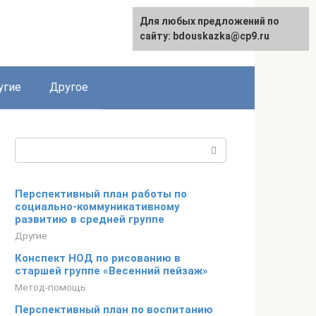
Для любых предложений по
сайту: bdouskazka@cp9.ru
угие
Другое
Поиск:
Перспективный план работы по
социально-коммуникативному
развитию в средней группе
Другие
Конспект НОД по рисованию в
старшей группе «Весенний пейзаж»
Метод-помощь
Перспективный план по воспитанию