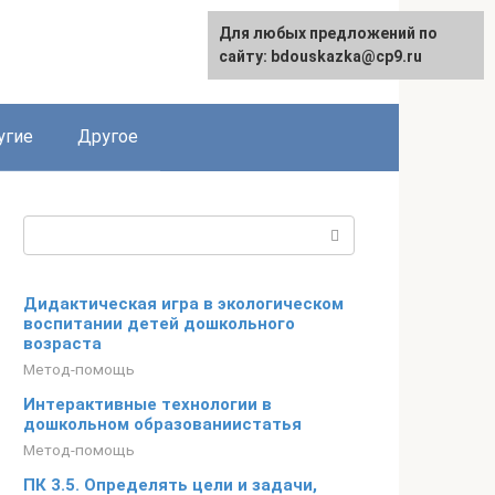
Для любых предложений по
сайту: bdouskazka@cp9.ru
угие
Другое
Поиск:
Дидактическая игра в экологическом
воспитании детей дошкольного
возраста
Метод-помощь
Интерактивные технологии в
дошкольном образованиистатья
Метод-помощь
ПК 3.5. Определять цели и задачи,