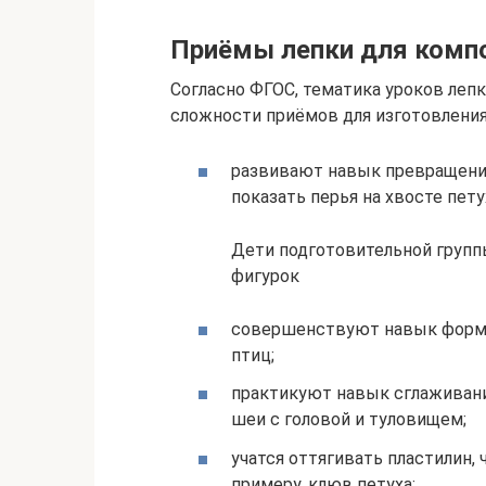
Приёмы лепки для компо
Согласно ФГОС, тематика уроков лепк
сложности приёмов для изготовления 
развивают навык превращения
показать перья на хвосте пету
Дети подготовительной групп
фигурок
совершенствуют навык форми
птиц;
практикуют навык сглаживани
шеи с головой и туловищем;
учатся оттягивать пластилин,
примеру, клюв петуха;