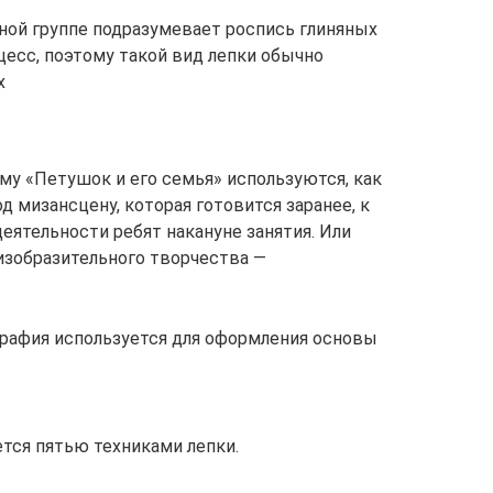
ной группе подразумевает роспись глиняных
цесс, поэтому такой вид лепки обычно
х
му «Петушок и его семья» используются, как
д мизансцену, которая готовится заранее, к
еятельности ребят накануне занятия. Или
изобразительного творчества —
графия используется для оформления основы
ется пятью техниками лепки.