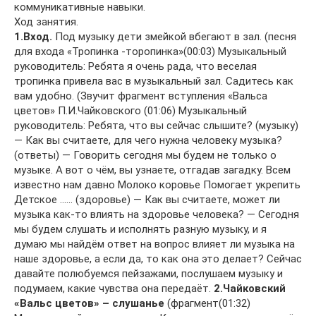
коммуникативные навыки.
Ход занятия.
1.Вход.
Под музыку дети змейкой вбегают в зал. (песня
для входа «Тропинка -торопинка»(00:03) Музыкальный
руководитель: Ребята я очень рада, что веселая
тропинка привела вас в музыкальный зал. Садитесь как
вам удобно. (Звучит фрагмент вступления «Вальса
цветов» П.И.Чайковского (01:06) Музыкальный
руководитель: Ребята, что вы сейчас слышите? (музыку)
— Как вы считаете, для чего нужна человеку музыка?
(ответы) — Говорить сегодня мы будем не только о
музыке. А вот о чём, вы узнаете, отгадав загадку. Всем
известно нам давно Молоко коровье Помогает укрепить
Детское …… (здоровье) — Как вы считаете, может ли
музыка как-то влиять на здоровье человека? — Сегодня
мы будем слушать и исполнять разную музыку, и я
думаю мы найдём ответ на вопрос влияет ли музыка на
наше здоровье, а если да, то как она это делает? Сейчас
давайте полюбуемся пейзажами, послушаем музыку и
подумаем, какие чувства она передаёт.
2.Чайковский
«Вальс цветов» – слушанье
(фрагмент(01:32)