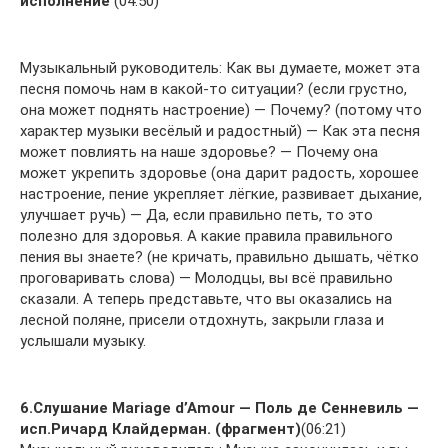
исполнение
(04:50)
Музыкальный руководитель: Как вы думаете, может эта
песня помочь нам в какой-то ситуации? (если грустно,
она может поднять настроение) — Почему? (потому что
характер музыки весёлый и радостный) — Как эта песня
может повлиять на наше здоровье? — Почему она
может укрепить здоровье (она дарит радость, хорошее
настроение, пение укрепляет лёгкие, развивает дыхание,
улучшает ручь) — Да, если правильно петь, то это
полезно для здоровья. А какие правила правильного
пения вы знаете? (не кричать, правильно дышать, чётко
проговаривать слова) — Молодцы, вы всё правильно
сказали. А теперь представьте, что вы оказались на
лесной поляне, присели отдохнуть, закрыли глаза и
услышали музыку.
6.Слушание Mariage d’Amour — Поль де Сенневиль —
исп.Ричард Клайдерман. (фрагмент)
(06:21)