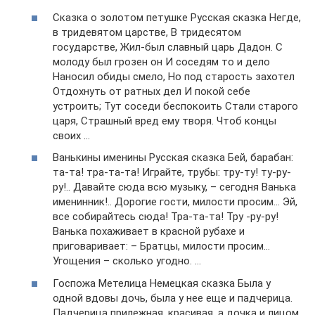
Сказка о золотом петушке Русская сказка Негде,
в тридевятом царстве, В тридесятом
государстве, Жил-был славный царь Дадон. С
молоду был грозен он И соседям то и дело
Наносил обиды смело, Но под старость захотел
Отдохнуть от ратных дел И покой себе
устроить; Тут соседи беспокоить Стали старого
царя, Страшный вред ему творя. Чтоб концы
своих …
Ванькины именины Русская сказка Бей, барабан:
та-та! тра-та-та! Играйте, трубы: тру-ту! ту-ру-
ру!.. Давайте сюда всю музыку, – сегодня Ванька
именинник!.. Дорогие гости, милости просим… Эй,
все собирайтесь сюда! Тра-та-та! Тру -ру-ру!
Ванька похаживает в красной рубахе и
приговаривает: – Братцы, милости просим…
Угощения – сколько угодно. …
Госпожа Метелица Немецкая сказка Была у
одной вдовы дочь, была у нее еще и падчерица.
Падчерица прилежная, красивая, а дочка и лицом