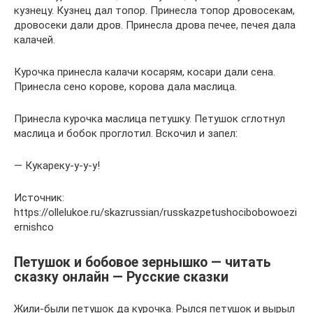
кузнецу. Кузнец дал топор. Принесла топор дровосекам,
дровосеки дали дров. Принесла дрова печее, печея дала
калачей.
Курочка принесла калачи косарям, косари дали сена.
Принесла сено корове, корова дала маслица.
Принесла курочка маслица петушку. Петушок сглотнул
маслица и бобок проглотил. Вскочил и запел:
— Кукареку-у-у-у!
Источник:
https://ollelukoe.ru/skazrussian/russkazpetushocibobowoezi
ernishco
Петушок и бобовое зернышко — читать
сказку онлайн — Русские сказки
Жили-были петушок да курочка. Рылся петушок и вырыл