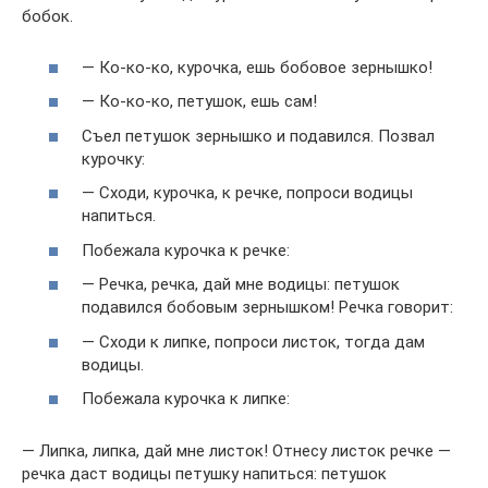
бобок.
— Ко-ко-ко, курочка, ешь бобовое зернышко!
— Ко-ко-ко, петушок, ешь сам!
Съел петушок зернышко и подавился. Позвал
курочку:
— Сходи, курочка, к речке, попроси водицы
напиться.
Побежала курочка к речке:
— Речка, речка, дай мне водицы: петушок
подавился бобовым зернышком! Речка говорит:
— Сходи к липке, попроси листок, тогда дам
водицы.
Побежала курочка к липке:
— Липка, липка, дай мне листок! Отнесу листок речке —
речка даст водицы петушку напиться: петушок