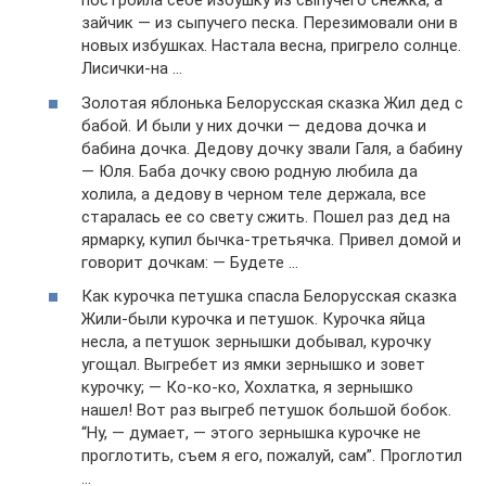
построила себе избушку из сыпучего снежка, а
зайчик — из сыпучего песка. Перезимовали они в
новых избушках. Настала весна, пригрело солнце.
Лисички-на …
Золотая яблонька Белорусская сказка Жил дед с
бабой. И были у них дочки — дедова дочка и
бабина дочка. Дедову дочку звали Галя, а бабину
— Юля. Баба дочку свою родную любила да
холила, а дедову в черном теле держала, все
старалась ее со свету сжить. Пошел раз дед на
ярмарку, купил бычка-третьячка. Привел домой и
говорит дочкам: — Будете …
Как курочка петушка спасла Белорусская сказка
Жили-были курочка и петушок. Курочка яйца
несла, а петушок зернышки добывал, курочку
угощал. Выгребет из ямки зернышко и зовет
курочку; — Ко-ко-ко, Хохлатка, я зернышко
нашел! Вот раз выгреб петушок большой бобок.
“Ну, — думает, — этого зернышка курочке не
проглотить, съем я его, пожалуй, сам”. Проглотил
…