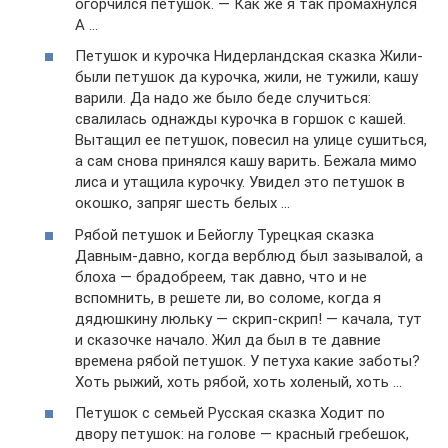
огорчился петушок. — Как же я так промахнулся
А …
Петушок и курочка Нидерландская сказка Жили-
были петушок да курочка, жили, не тужили, кашу
варили. Да надо же было беде случиться:
свалилась однажды курочка в горшок с кашей.
Вытащил ее петушок, повесил на улице сушиться,
а сам снова принялся кашу варить. Бежала мимо
лиса и утащила курочку. Увидел это петушок в
окошко, запряг шесть белых …
Рябой петушок и Бейоглу Турецкая сказка
Давным-давно, когда верблюд был зазывалой, а
блоха — брадобреем, так давно, что и не
вспомнить, в решете ли, во соломе, когда я
дядюшкину люльку — скрип-скрип! — качала, тут
и сказочке начало. Жил да был в те давние
времена рябой петушок. У петуха какие заботы?
Хоть рыжий, хоть рябой, хоть холеный, хоть …
Петушок с семьей Русская сказка Ходит по
двору петушок: на голове — красный гребешок,