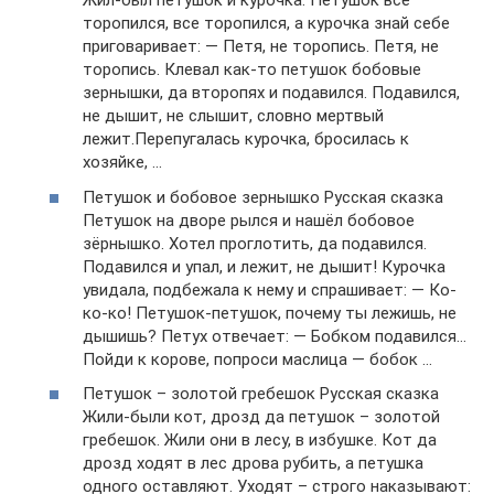
Жил-был петушок и курочка. Петушок все
торопился, все торопился, а курочка знай себе
приговаривает: — Петя, не торопись. Петя, не
торопись. Клевал как-то петушок бобовые
зернышки, да второпях и подавился. Подавился,
не дышит, не слышит, словно мертвый
лежит.Перепугалась курочка, бросилась к
хозяйке, …
Петушок и бобовое зернышко Русская сказка
Петушок на дворе рылся и нашёл бобовое
зёрнышко. Хотел проглотить, да подавился.
Подавился и упал, и лежит, не дышит! Курочка
увидала, подбежала к нему и спрашивает: — Ко-
ко-ко! Петушок-петушок, почему ты лежишь, не
дышишь? Петух отвечает: — Бобком подавился…
Пойди к корове, попроси маслица — бобок …
Петушок – золотой гребешок Русская сказка
Жили-были кот, дрозд да петушок – золотой
гребешок. Жили они в лесу, в избушке. Кот да
дрозд ходят в лес дрова рубить, а петушка
одного оставляют. Уходят – строго наказывают: