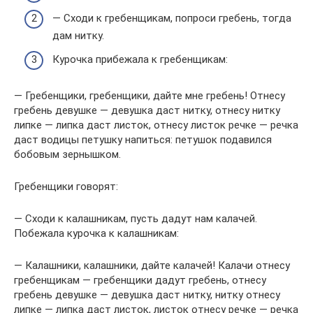
— Сходи к гребенщикам, попроси гребень, тогда
дам нитку.
Курочка прибежала к гребенщикам:
— Гребенщики, гребенщики, дайте мне гребень! Отнесу
гребень девушке — девушка даст нитку, отнесу нитку
липке — липка даст листок, отнесу листок речке — речка
даст водицы петушку напиться: петушок подавился
бобовым зернышком.
Гребенщики говорят:
— Сходи к калашникам, пусть дадут нам калачей.
Побежала курочка к калашникам:
— Калашники, калашники, дайте калачей! Калачи отнесу
гребенщикам — гребенщики дадут гребень, отнесу
гребень девушке — девушка даст нитку, нитку отнесу
липке — липка даст листок, листок отнесу речке — речка