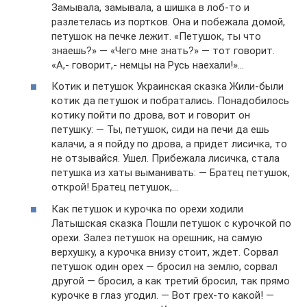
Замывала, замывала, а шишка в лоб-то и
разлетелась из портков. Она и побежала домой,
петушок на печке лежит. «Петушок, ты что
знаешь?» — «Чего мне знать?» — тот говорит.
«А,- говорит,- немцы на Русь наехали!»…
Котик и петушок Украинская сказка Жили-были
котик да петушок и побратались. Понадобилось
котику пойти по дрова, вот и говорит он
петушку: — Ты, петушок, сиди на печи да ешь
калачи, а я пойду по дрова, а придет лисичка, то
не отзывайся. Ушел. Прибежала лисичка, стала
петушка из хаты выманивать: — Братец петушок,
открой! Братец петушок,…
Как петушок и курочка по орехи ходили
Латышская сказка Пошли петушок с курочкой по
орехи. Залез петушок на орешник, на самую
верхушку, а курочка внизу стоит, ждет. Сорвал
петушок один орех — бросил на землю, сорвал
другой — бросил, а как третий бросил, так прямо
курочке в глаз угодил. — Вот грех-то какой! —