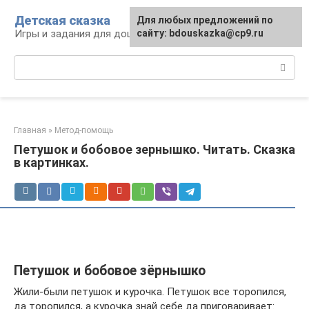
Перейти
Детская сказка
Для любых предложений по
к
Игры и задания для дошкольников
сайту: bdouskazka@cp9.ru
контенту
Поиск:
Главная
»
Метод-помощь
Петушок и бобовое зернышко. Читать. Сказка
в картинках.
Петушок и бобовое зёрнышко
Жили-были петушок и курочка. Петушок все торопился,
да торопился, а курочка знай себе да приговаривает: