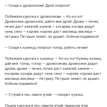
— Сходи к дровосекам! Дров попроси!
Побежала курочка к дровосекам: — Ко-ко-ко!
Дровосеки-дровосеки, дайте мне дров! Дрова — печее,
печея даст калачей, калачи — косарям, косари дадут
сена, сено — корове, корова даст маслица, маслице —
петушку. Петушок лежит, не дышит, бобком подавился!
— Сходи к кузнецу, попроси топор, рубить нечем!
Побежала курочка к кузнецу: — Ко-ко-ко! Кузнец-кузнец,
дай мне топор, топор — дровосекам, дровосеки дадут
дрова, дрова — печее, печея даст калачей, калачи —
косарям, косари дадут сена, сено — корове, корова даст
маслица, маслице — петушку. Петушок лежит, не дышит,
бобком подавился!
— Ступай в лес, нажги углей, — говорит кузнец.
Пошла курочка в лес, нажгла углей, принесла угли