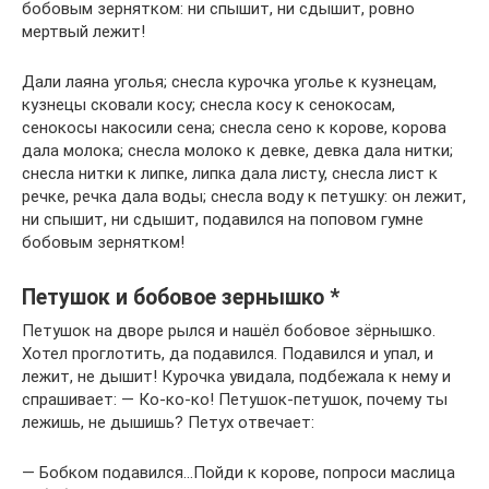
бобовым зернятком: ни спышит, ни сдышит, ровно
мертвый лежит!
Дали лаяна уголья; снесла курочка уголье к кузнецам,
кузнецы сковали косу; снесла косу к сенокосам,
сенокосы накосили сена; снесла сено к корове, корова
дала молока; снесла молоко к девке, девка дала нитки;
снесла нитки к липке, липка дала листу, снесла лист к
речке, речка дала воды; снесла воду к петушку: он лежит,
ни спышит, ни сдышит, подавился на поповом гумне
бобовым зернятком!
Петушок и бобовое зернышко *
Петушок на дворе рылся и нашёл бобовое зёрнышко.
Хотел проглотить, да подавился. Подавился и упал, и
лежит, не дышит! Курочка увидала, подбежала к нему и
спрашивает: — Ко-ко-ко! Петушок-петушок, почему ты
лежишь, не дышишь? Петух отвечает:
— Бобком подавился…Пойди к корове, попроси маслица