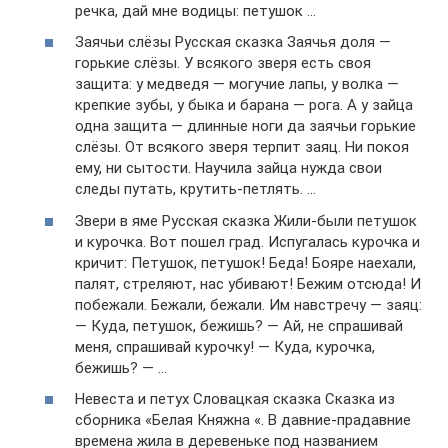
речка, дай мне водицы: петушок …
Заячьи слёзы Русская сказка Заячья доля —
горькие слёзы. У всякого зверя есть своя
защита: у медведя — могучие лапы, у волка —
крепкие зубы, у быка и барана — рога. А у зайца
одна защита — длинные ноги да заячьи горькие
слёзы. От всякого зверя терпит заяц. Ни покоя
ему, ни сытости. Научила зайца нужда свои
следы путать, крутить-петлять. …
Звери в яме Русская сказка Жили-были петушок
и курочка. Вот пошел град. Испугалась курочка и
кричит: Петушок, петушок! Беда! Бояре наехали,
палят, стреляют, нас убивают! Бежим отсюда! И
побежали. Бежали, бежали. Им навстречу — заяц:
— Куда, петушок, бежишь? — Ай, не спрашивай
меня, спрашивай курочку! — Куда, курочка,
бежишь? — …
Невеста и петух Словацкая сказка Сказка из
сборника «Белая Княжна «. В давние-прадавние
времена жила в деревеньке под названием