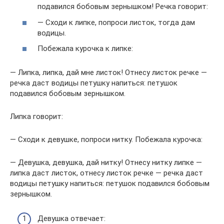
подавился бобовым зернышком! Речка говорит:
— Сходи к липке, попроси листок, тогда дам
водицы.
Побежала курочка к липке:
— Липка, липка, дай мне листок! Отнесу листок речке —
речка даст водицы петушку напиться: петушок
подавился бобовым зернышком.
Липка говорит:
— Сходи к девушке, попроси нитку. Побежала курочка:
— Девушка, девушка, дай нитку! Отнесу нитку липке —
липка даст листок, отнесу листок речке — речка даст
водицы петушку напиться: петушок подавился бобовым
зернышком.
Девушка отвечает: