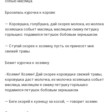
собью маслица.
Бросилась курочка к корове:
— Коровушка, голубушка, дай скорее молока, из молока
хозяюшка собьет маслица, маслицем смажу петушку
горлышко: подавился петушок бобовым зернышком.
— Ступай скорее к хозяину, пусть он принесет мне
свежей травы.
Бежит курочка к хозяину:
-Хозяин! Хозяин! Дай скорее коровушке свежей травы,
коровушка даст молочка, из молочка хозяюшка собьет
маслица, маслицем я смажу петушку горлышко:
подавился петушок бобовым зернышком.
— Беги скорей к кузнецу за косой, — говорит хозяин.