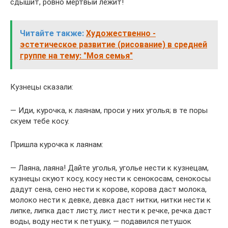
сдышит, ровно мертвый лежит!
Читайте также:
Художественно -
эстетическое развитие (рисование) в средней
группе на тему: "Моя семья"
Кузнецы сказали:
— Иди, курочка, к лаянам, проси у них уголья; в те поры
скуем тебе косу.
Пришла курочка к лаянам:
— Лаяна, лаяна! Дайте уголья, уголье нести к кузнецам,
кузнецы скуют косу, косу нести к сенокосам, сенокосы
дадут сена, сено нести к корове, корова даст молока,
молоко нести к девке, девка даст нитки, нитки нести к
липке, липка даст листу, лист нести к речке, речка даст
воды, воду нести к петушку, — подавился петушок