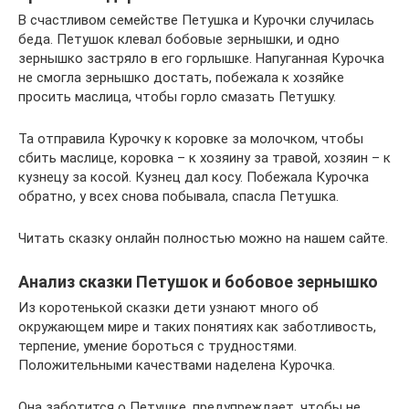
В счастливом семействе Петушка и Курочки случилась
беда. Петушок клевал бобовые зернышки, и одно
зернышко застряло в его горлышке. Напуганная Курочка
не смогла зернышко достать, побежала к хозяйке
просить маслица, чтобы горло смазать Петушку.
Та отправила Курочку к коровке за молочком, чтобы
сбить маслице, коровка – к хозяину за травой, хозяин – к
кузнецу за косой. Кузнец дал косу. Побежала Курочка
обратно, у всех снова побывала, спасла Петушка.
Читать сказку онлайн полностью можно на нашем сайте.
Анализ сказки Петушок и бобовое зернышко
Из коротенькой сказки дети узнают много об
окружающем мире и таких понятиях как заботливость,
терпение, умение бороться с трудностями.
Положительными качествами наделена Курочка.
Она заботится о Петушке, предупреждает, чтобы не