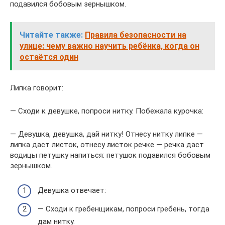
подавился бобовым зернышком.
Читайте также:
Правила безопасности на
улице: чему важно научить ребёнка, когда он
остаётся один
Липка говорит:
— Сходи к девушке, попроси нитку. Побежала курочка:
— Девушка, девушка, дай нитку! Отнесу нитку липке —
липка даст листок, отнесу листок речке — речка даст
водицы петушку напиться: петушок подавился бобовым
зернышком.
Девушка отвечает:
— Сходи к гребенщикам, попроси гребень, тогда
дам нитку.