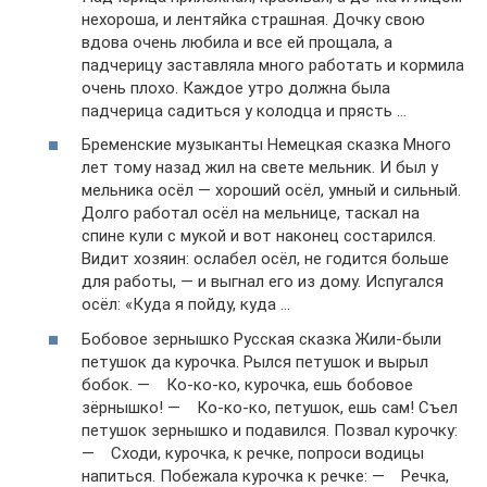
нехороша, и лентяйка страшная. Дочку свою
вдова очень любила и все ей прощала, а
падчерицу заставляла много работать и кормила
очень плохо. Каждое утро должна была
падчерица садиться у колодца и прясть …
Бременские музыканты Немецкая сказка Много
лет тому назад жил на свете мельник. И был у
мельника осёл — хороший осёл, умный и сильный.
Долго работал осёл на мельнице, таскал на
спине кули с мукой и вот наконец состарился.
Видит хозяин: ослабел осёл, не годится больше
для работы, — и выгнал его из дому. Испугался
осёл: «Куда я пойду, куда …
Бобовое зернышко Русская сказка Жили-были
петушок да курочка. Рылся петушок и вырыл
бобок. — Ко-ко-ко, курочка, ешь бобовое
зёрнышко! — Ко-ко-ко, петушок, ешь сам! Съел
петушок зернышко и подавился. Позвал курочку:
— Сходи, курочка, к речке, попроси водицы
напиться. Побежала курочка к речке: — Речка,