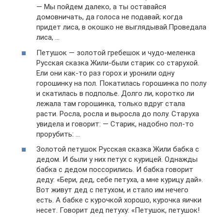
— Мы пойдем далеко, а ты оставайся
домовничать, да голоса не подавай; когда
придет лиса, в окошко не выглядывай.Проведала
лиса, …
Петушок — золотой гребешок и чудо-меленка
Русская сказка Жили-были старик со старухой.
Ели они как-то раз горох и уронили одну
горошинку на пол. Покатилась горошинка по полу
и скатилась в подполье. Долго ли, коротко ли
лежала там горошинка, только вдруг стала
расти. Росла, росла и выросла до полу. Старуха
увидела и говорит: — Старик, надобно пол-то
прорубить: …
Золотой петушок Русская сказка Жили бабка с
дедом. И были у них петух с курицей. Однажды
бабка с дедом поссорились. И бабка говорит
деду: «Бери, дед, себе петуха, а мне курицу дай».
Вот живут дед с петухом, и стало им нечего
есть. А бабке с курочкой хорошо, курочка яички
несет. Говорит дед петуху: «Петушок, петушок!