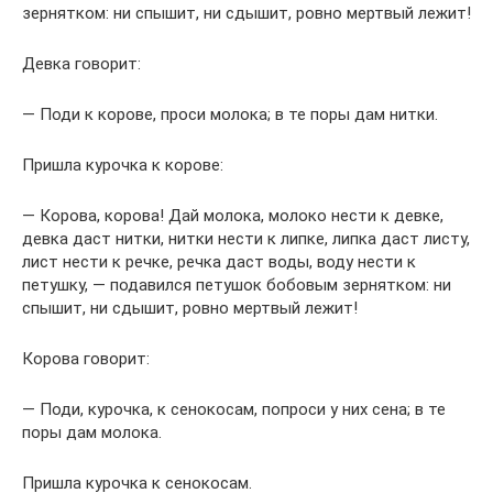
зернятком: ни спышит, ни сдышит, ровно мертвый лежит!
Девка говорит:
— Поди к корове, проси молока; в те поры дам нитки.
Пришла курочка к корове:
— Корова, корова! Дай молока, молоко нести к девке,
девка даст нитки, нитки нести к липке, липка даст листу,
лист нести к речке, речка даст воды, воду нести к
петушку, — подавился петушок бобовым зернятком: ни
спышит, ни сдышит, ровно мертвый лежит!
Корова говорит:
— Поди, курочка, к сенокосам, попроси у них сена; в те
поры дам молока.
Пришла курочка к сенокосам.