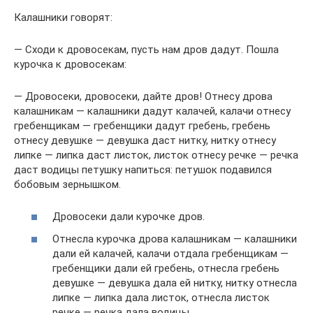
Калашники говорят:
— Сходи к дровосекам, пусть нам дров дадут. Пошла
курочка к дровосекам:
— Дровосеки, дровосеки, дайте дров! Отнесу дрова
калашникам — калашники дадут калачей, калачи отнесу
гребенщикам — гребенщики дадут гребень, гребень
отнесу девушке — девушка даст нитку, нитку отнесу
липке — липка даст листок, листок отнесу речке — речка
даст водицы петушку напиться: петушок подавился
бобовым зернышком.
Дровосеки дали курочке дров.
Отнесла курочка дрова калашникам — калашники
дали ей калачей, калачи отдала гребенщикам —
гребенщики дали ей гребень, отнесла гребень
девушке — девушка дала ей нитку, нитку отнесла
липке — липка дала листок, отнесла листок
речке — речка дала водицы.