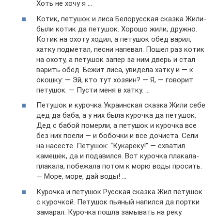
Хоть не хочу я …
Котик, петушок и лиса Белорусская сказка Жили-
были котик да петушок. Хорошо жили, дружно.
Котик на охоту ходил, а петушок обед варил,
хатку подметал, песни напевал. Пошел раз котик
на охоту, а петушок запер за ним дверь и стал
варить обед. Бежит лиса, увидела хатку и — к
окошку: — Эй, кто тут хозяин? — Я, — говорит
петушок. — Пусти меня в хатку. …
Петушок и курочка Украинская сказка Жили себе
дед да баба, а у них была курочка да петушок.
Дед с бабой померли, а петушок и курочка все
без них поели — и бобочки и все дочиста. Сели
на насесте. Петушок: “Кукареку!” — схватил
камешек, да и подавился. Вот курочка плакала-
плакала, побежала потом к морю воды просить:
— Море, море, дай воды! …
Курочка и петушок Русская сказка Жил петушок
с курочкой. Петушок пьяный напился да портки
замарал. Курочка пошла замывать на реку.