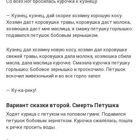
Со всех ног бросилась курочка к кузнецу:
— Кузнец, кузнец, дай скорее хозяину хорошую косу.
Хозяин даст коровушке травы, коровушка даст молока,
хозяюшка даст мне маслица, я смажу петушку горлышко:
подавился петушок бобовым зернышком.
Кузнец дал хозяину новую косу, хозяин дал коровушке
свежей травы, коровушка дала молока, хозяюшка сбила
масла, дала маслица курочке. Смазала курочка петушку
горлышко. Бобовое зернышко и проскочило. Петушок
вскочил живехонький и во все горло запел:
— Ку-ка-реку!
Вариант сказки второй. Смерть Петушка
Ходят курица с петухом на поповом гумне. Подавился
петушок бобовым зернятком. Курочка сжалéлась, пошла
к речке просить воды.