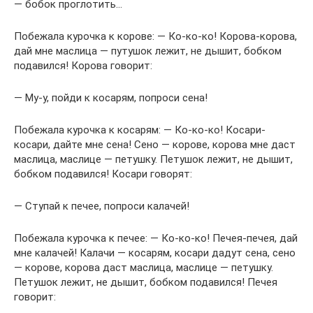
— бобок проглотить…
Побежала курочка к корове: — Ко-ко-ко! Корова-корова,
дай мне маслица — путушок лежит, не дышит, бобком
подавился! Корова говорит:
— Му-у, пойди к косарям, попроси сена!
Побежала курочка к косарям: — Ко-ко-ко! Косари-
косари, дайте мне сена! Сено — корове, корова мне даст
маслица, маслице — петушку. Петушок лежит, не дышит,
бобком подавился! Косари говорят:
— Ступай к печее, попроси калачей!
Побежала курочка к печее: — Ко-ко-ко! Печея-печея, дай
мне калачей! Калачи — косарям, косари дадут сена, сено
— корове, корова даст маслица, маслице — петушку.
Петушок лежит, не дышит, бобком подавился! Печея
говорит: