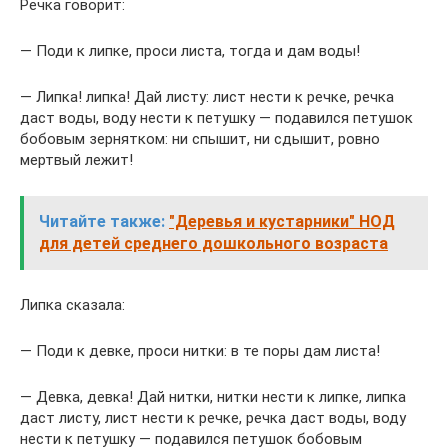
Речка говорит:
— Поди к липке, проси листа, тогда и дам воды!
— Липка! липка! Дай листу: лист нести к речке, речка
даст воды, воду нести к петушку — подавился петушок
бобовым зернятком: ни спышит, ни сдышит, ровно
мертвый лежит!
Читайте также:
"Деревья и кустарники" НОД
для детей среднего дошкольного возраста
Липка сказала:
— Поди к девке, проси нитки: в те поры дам листа!
— Девка, девка! Дай нитки, нитки нести к липке, липка
даст листу, лист нести к речке, речка даст воды, воду
нести к петушку — подавился петушок бобовым