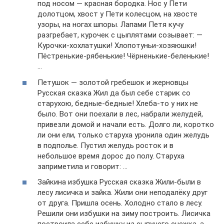
под носом — красная бородка. Нос у Пети
долотцом, хвост у Пети колесцом, на хвосте
узоры, на ногах шпоры. Лапами Петя кучу
разгребает, курочек с цыплятами созывает: —
Курочки-хохлатушки! Хлопотуньи-хозяюшки!
Пёстренькие-рябенькие! Чёрненькие-беленькие!
…
Петушок — золотой гребешок и жерновцы
Русская сказка Жил да был себе старик со
старухою, бедные-бедные! Хлеба-то у них не
было. Вот они поехали в лес, набрали желудей,
привезли домой и начали есть. Долго ли, коротко
ли они ели, только старуха уронила один желудь
в подполье. Пустил желудь росток и в
небольшое время дорос до полу. Старуха
заприметила и говорит: …
Зайкина избушка Русская сказка Жили-были в
лесу лисичка и зайка. Жили они неподалёку друг
от друга. Пришла осень. Холодно стало в лесу.
Решили они избушки на зиму построить. Лисичка