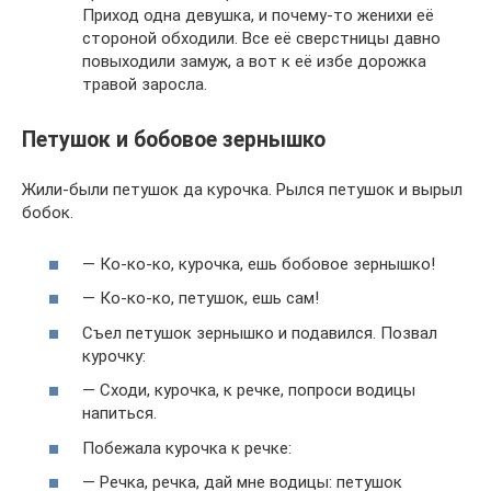
Приход одна девушка, и почему-то женихи её
стороной обходили. Все её сверстницы давно
повыходили замуж, а вот к её избе дорожка
травой заросла.
Петушок и бобовое зернышко
Жили-были петушок да курочка. Рылся петушок и вырыл
бобок.
— Ко-ко-ко, курочка, ешь бобовое зернышко!
— Ко-ко-ко, петушок, ешь сам!
Съел петушок зернышко и подавился. Позвал
курочку:
— Сходи, курочка, к речке, попроси водицы
напиться.
Побежала курочка к речке:
— Речка, речка, дай мне водицы: петушок