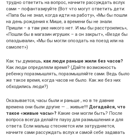
трудно ответить на вопрос, начните рассуждать вслух
сами – пофантазируйте (Вот что могут ответить дети:
«Папа бы не знал, когда идти на работу», «Мы бы пошли
на день рождения к Мише, а времени бы не знали.
Пришли – а там уже никого нет. И мы бы расстроились»,
«Пошли бы в магазин игрушек – а он закрыт», «Везде бы
опаздывали», «Мы бы могли опоздать на поезд или на
самолет»)
Как ты думаешь,
как люди раньше жили без часов?
Как люди определяли время? (Дайте возможность
ребенку поразмышлять, поразмышляйте сами. Ведь было
же такое время, когда часов не было. Как же без них
обходились люди?)
Оказывается, часы были и раньше , но в те давние
времена они были другие — … живые!!!
Догадайся,
что
такое «живые часы»?
Какие они могли быть? После
вопроса всегда делайте паузу для размышления и для
ответа. Если малыш стесняется или затрудняется,
начните сами рассуждать вслух и самой себе задавать