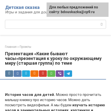
Перейти
Детская сказка
Для любых предложений по
к
Игры и задания для дошкольников
сайту: bdouskazka@cp9.ru
контенту
Поиск:
Главная
»
Проекты
Презентация «Какие бывают
часы»презентация к уроку по окружающему
миру (старшая группа) по теме
История часов для детей.
Можно просто прочитать
малышу книжку про историю часов. Можно дать
посмотреть видеофильм. А мы будем
изучать историю
часов в занимательных историях, картинках и