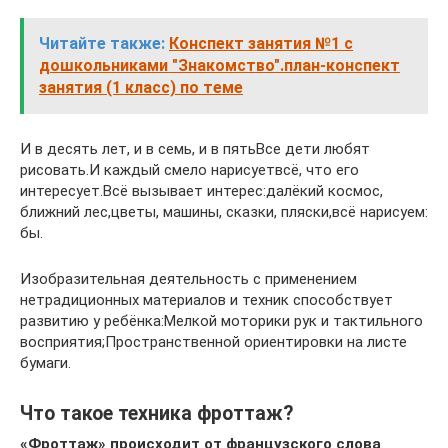
Читайте также:
Конспект занятия №1 с
дошкольниками "Знакомство".план-конспект
занятия (1 класс) по теме
И в десять лет, и в семь, и в пятьВсе дети любят
рисовать.И каждый смело нарисуетвсё, что его
интересует.Всё вызывает интерес:далёкий космос,
ближний лес,цветы, машины, сказки, пляски,всё нарисуем:
бы.
Изобразительная деятельность с применением
нетрадиционных материалов и техник способствует
развитию у ребёнка:Мелкой моторики рук и тактильного
восприятия;Пространственной ориентировки на листе
бумаги.
Что такое техника фроттаж?
«Фроттаж» происходит от французского слова