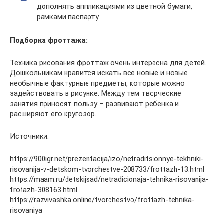
дополнять аппликациями из цветной бумаги,
рамками паспарту.
Подборка фроттажа:
Техника рисования фроттаж очень интересна для детей.
Дошкольникам нравится искать все новые и новые
необычные фактурные предметы, которые можно
задействовать в рисунке. Между тем творческие
занятия приносят пользу – развивают ребенка и
расширяют его кругозор.
Источники:
https://900igr.net/prezentacija/izo/netraditsionnye-tekhniki-
risovanija-v-detskom-tvorchestve-208733/frottazh-13.html
https://maam.ru/detskijsad/netradicionaja-tehnika-risovanija-
frotazh-308163.html
https://razvivashka.online/tvorchestvo/frottazh-tehnika-
risovaniya