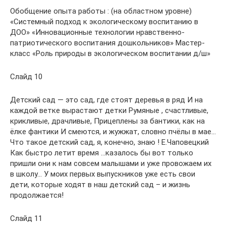
Обобщение опыта работы : (на областном уровне)
«Системный подход к экологическому воспитанию в
ДОО» «Инновационные технологии нравственно-
патриотического воспитания дошкольников» Мастер-
класс «Роль природы в экологическом воспитании д/ш»
Слайд 10
Детский сад — это сад, где стоят деревья в ряд И на
каждой ветке вырастают детки Румяные , счастливые,
крикливые, драчливые, Прицеплены за бантики, как на
ёлке фантики И смеются, и жужжат, словно пчёлы в мае…
Что такое детский сад, я, конечно, знаю ! Е.Чаповецкий
Как быстро летит время …казалось бы вот только
пришли они к нам совсем малышами и уже провожаем их
в школу… У моих первых выпускников уже есть свои
дети, которые ходят в наш детский сад – и жизнь
продолжается!
Слайд 11