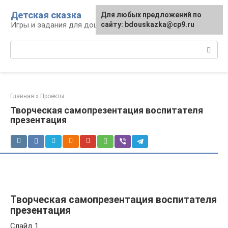
Перейти
Детская сказка
Для любых предложений по
к
Игры и задания для дошкольников
сайту: bdouskazka@cp9.ru
контенту
Поиск:
Главная
»
Проекты
Творческая самопрезентация воспитателя
презентация
Творческая самопрезентация воспитателя
презентация
Слайд 1