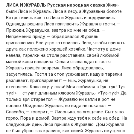
ЛИСА И ЖУРАВЛЬ Русская народная сказка
Жили-
были Лиса и Журавль. Лиса в лесу, а Журавльна болоте.
Встретились как-то Лиса и Журавль и подружились.
Однажды решила Лиса пригласить Журавля в гости. —
Приходи, Журавушка, завтра ко мне на обед. —
Непременно приду, — обрадовался Журавль
приглашению. Всё утро готовилась Лиса, чтобы принять
друга как положено хорошей хозяйке. Чистоту в доме
навела, тарелки на столе расставила, своей любимой
манной каши наварила. Села и стала ждать гостя.
Журавль пришёл вовремя. Лиса обрадовалась,
засуетилась. Гостя за стол усаживает, кашу в тарелки
разливает, приговаривает: — Ешь, Журавушка, не
стесняёся. Каша вку-у-сная! Моя любимая. «Тук-тук! Тук-
тук!» — стучит длинным клювом Журавль.- «Тук-тук!» Да
только зря старается — Журавлю ни капли в рот не
попало. Обиделся Журавль, но вида не показал. —
Спасибо, — говорит, — Лисонька, за угощение. Сыт я по
горло. Пора и домой. Завтра жду тебя к себе на обед. На
следующий день Лиса пришла к Журавлю. Дом Журавля
не был убран так красиво, как лисий. Журавль смущённо