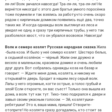
ля-ля! Волк умчался навсегда! Тра-ля-ля, тра-ля-ля! Не
вернётся никогда! с этого дня братья умного поросёнка
тоже поумнели и так взялись за работу,что очень скоро
рядом с кирпичным домиком появились ещё два, точно
таких же. И когда однажды волк выглянул из леса и
увидел не одну, а сразу три кирпичных трубы, у него так
разболелся хвост, что он убрался восвояси. Навсегда!
Волк и семеро козлят Русская народная сказка
Жила
-была коза. И было у неё семеро козлят. Шестеро белых,
а седьмой козлёнок — чёрный. Жили они дружно и
весело в маленьком, красивом домике и очень любили
друг друга. Вот собралась однажды коза на базар и
говорит: — Ждите меня дома, козлята, и никому не
открывайте дверь. Бродит в нашем лесу серый волк.
Лапы у него огромные, когти острые, а голос грубый и
злой! Если откроете, он вас съест! Только она вышла из
дома, а волк тут как тут. Тихо-тихо подкрался к двери и
завыл своим ужасным голосом: — Эй, козлятушки-
ребятушки! Это я, ваша мама, пришла! Отворите-
отоприте! Но козлята сразу догадались, кто стоит за