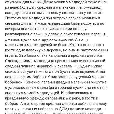
стульчик для мишки. Даже чашки у медведей тоже были
разные: большая, средняя и маленькая. Папу-медведя
все друзья и знакомые очень уважали, а он уважал их.
Поэтому все медведи при встрече раскланивались и
снимали шляпы. У мамы-медведицы были подруги, и по
вечерам она частенько гуляла с ними по лесу,
разговаривая о важных делах: о приготовлении варенья,
джемов, пудингов и других сладостей. А вот у
маленького мишки друзей не было. Как-то он позвал в
гости одну девочку из деревни, но она не захотела с ним
играть. Это была очень капризная и вредная девочка.
Однажды мама-медведица приготовила очень вкусный
сладкий пудинг с черникой и сказала: — Пудинг нужно
сначала остудить — тогда он будет ещё вкуснее. А мы
пока навестим бобров. У них родился чудесный малыш-
бобрёнокI Конечно, папа-медведь и маленький мишутка
с удовольствием съели бы и горячий пудинг, но не стали
спорить с мамой-медведицей. И, облачившись в
праздничную одежду, отправились к реке, в гости к
бобрам. А в это время вредная девочка собирала в лесу
цветы и нечаянно набрела на ДОМ,где жили медведи. —