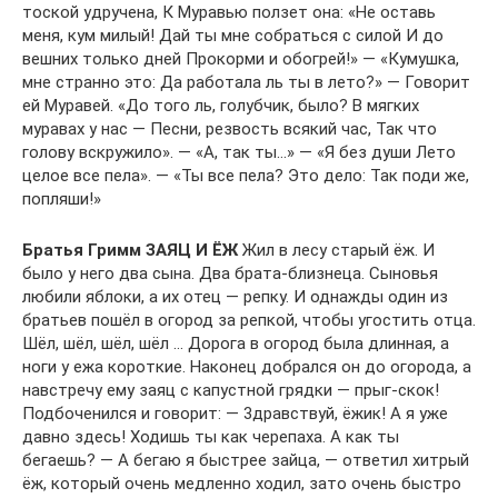
тоской удручена, К Муравью ползет она: «Не оставь
меня, кум милый! Дай ты мне собраться с силой И до
вешних только дней Прокорми и обогрей!» — «Кумушка,
мне странно это: Да работала ль ты в лето?» — Говорит
ей Муравей. «До того ль, голубчик, было? В мягких
муравах у нас — Песни, резвость всякий час, Так что
голову вскружило». — «А, так ты…» — «Я без души Лето
целое все пела». — «Ты все пела? Это дело: Так поди же,
попляши!»
Братья Гримм ЗАЯЦ И ЁЖ
Жил в лесу старый ёж. И
было у него два сына. Два брата-близнеца. Сыновья
любили яблоки, а их отец — репку. И однажды один из
братьев пошёл в огород за репкой, чтобы угостить отца.
Шёл, шёл, шёл, шёл … Дорога в огород была длинная, а
ноги у ежа короткие. Наконец добрался он до огорода, а
навстречу ему заяц с капустной грядки — прыг-скок!
Подбоченился и говорит: — 3дравствуй, ёжик! А я уже
давно здесь! Ходишь ты как черепаха. А как ты
бегаешь? — А бегаю я быстрее зайца, — ответил хитрый
ёж, который очень медленно ходил, зато очень быстро