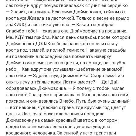
ласточку и вдруг почувствовала,как стучит её сердечко.
— Значит, она жива». Всю зиму Дюймовочка, тайком от
крота,ухаJКивала за ласточкой. Только к весне её крыло
заJКИЛО, и ласточка улетела. — Какая ты добрая!
Спаcибo тебе! — сказала она Дюймовочке на прощание.
MeJКДY тем приблиJКался день свадьбы, после которой
Дюймовочка ДОЛJКна была навсегда поселиться у
крота под землёй, в полной темноте. Накануне свадьбы
ей позволили в последний раз побывать наверху.
Дюймов очка смотрела на цветы, на солнце, на голубое
небо … Как вдруг она услышала- щебетание знакомой
ласточки: — Здравствуй, Дюймовочка! Скоро зима, и я
опять лечу в тёплые края. Летим вместе? — Да! Да! —
обрадовалась Дюймовочка. — Я полечу с тобой, милая
ласточка! Она крепко привязала себя к перьям ласточки
пояском, и они взвились В небо. Путь был очень длинный
… вот наконец чудесная страна, где круглый год цветут
цветы. Ласточка опустилась вниз и посадила
Дюймовочку на самый красивый цветок, в котором
среди белоснежных лепестков девочка увидела
крошечного человечка. За спиной у него трепетали