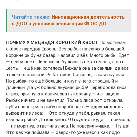
Читайте также:
Инновационная деятельность
в ДОО в условиях реализации ФГОС ДО
ПОЧЕМУ У МЕДВЕДЯ КОРОТКИЙ ХВОСТ
По мотивам
сказок народов Европы Вёз рыбак на санях в большой
корзине рыбу на базар. Наловил и вёз. Много рыбы. Едет
— песни поёт. Лисе же рыбу ловить не хотелось, а вот
..есть — ещё как хотелось! Бежала она за санями, да всё
только с опаской. Рыба такая большая, такая вкусная.
Но рыбак-то ещё больше, и кнут у него страшный и
длинный. Да уж больно вкусная рыба! Переборола лиса
страх, прыгнула к саням, хвать корзину — и стащила.
Рыбак ничего и не заметил. Только лиса рот открыла,
зубы навострила рыбу попробовать — вдруг медведь
выходит из леса: — Это откуда у тебя, рыжая, такая
вкусная рыба? Да как много! Откуда-откуда . . . поймала,
— не моргнув, ответила лиса. Не поверил мишка: — Ну да!
Это как же поймала — озеро-то уже месяц как подо