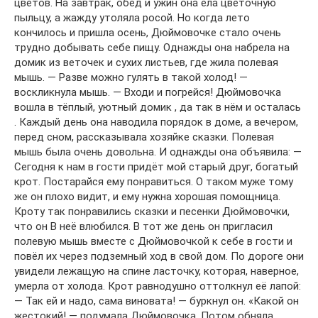
цветов. На завтрак, обед и ужин она ела цветочную
пыльцу, а жажду утоляла росой. Но когда лето
кончилось и пришла осень, Дюймовочке стало очень
трудно добывать себе пищу. Однажды она набрела на
домик из веточек и сухих листьев, где жила полевая
мышь. — Разве можно гулять в такой холод! —
воскликнула мышь. — Входи и погрейся! Дюймовочка
вошла в тёплый, уютный домик , да так в нём и осталась
. Каждый день она наводила порядок в доме, а вечером,
перед сном, рассказывала хозяйке сказки. Полевая
мышь была очень довольна. И однажды она объявила: —
Сегодня к нам в гости придёт мой старый друг, богатый
крот. Постарайся ему понравиться. О таком муже тому
же он плохо видит, и ему нужна хорошая помощница.
Кроту так понравились сказки и песенки Дюймовочки,
что он В неё влюбился. В тот же день он пригласил
полевую мышь вместе с Дюймовочкой к себе в гости и
повёл их через подземный ход в свой дом. По дороге они
увидели лежащую на спине ласточку, которая, наверное,
умерла от холода. Крот равнодушно оттолкнул её лапой:
— Так ей и надо, сама виновата! — буркнул он. «Какой он
жестокий! — подумала Дюймовочка. Потом обняла