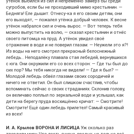
утёнок выбился из сил и непременно замёрз бы среди
сугробов, если бы не проходивший мимо крестьянин. —
Бедняга! Еле дышит. Отнесу-ка я его своим детям, они
его выходят, — пожалел утёнка добрый человек. К весне
утёнок набрался сил и очень вырос. — Вот теперь тебя
можно выпустить на волю, — сказал крестьянин и отнёс
своего питомца на пруд. А утёнок увидел своё
отражение в воде и не поверил глазам: — Неужели это я?!
Из воды на него смотрел прекрасный белоснежный
лебедь… Неподалёку плавала стая лебедей, вернувшихся
с юга. Они окружили его со всех сторон: — Где ты был до
сих пор? Мы тебя никогда не видели! — Где я был? —
Молодой лебедь обвёл глазами своих сородичей и
ничего не ответил. Он был слишком счастлив, чтобы
вспоминать сейчас о своих страданиях. Склонив голову,
он величаво поплыл по зеркальной воде и услышал, как
дети на берегу пруда восхищённо кричат: — Смотрите!
Смотрите! Ещё один лебедь прилетел! Самый красивый
из всех!
И. А. Крылов ВОРОНА И ЛИСИЦА
Уж сколько раз