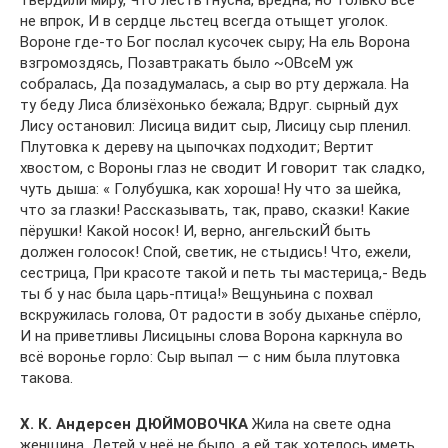
твердили миру, Что лесть гнусна, вредна; но только всё
не впрок, И в сердце льстец всегда отыщет уголок.
Вороне где-то Бог послал кусочек сыру; На ель Ворона
взгромоздясь, Позавтракать было ~OBceM уж
собралась, Да позадумалась, а сыр во рту держала. На
ту беду Лиса близёхонько бежала; Вдруг. сырный дух
Лису остановил: Лисица видит сыр, Лисицу сыр пленил.
Плутовка к дереву на цыпочках подходит; Вертит
хвостом, с Вороны глаз не сводит И говорит так сладко,
чуть дыша: « Голубушка, как хороша! Ну что за шейка,
что за глазки! Рассказывать, так, право, сказки! Какие
пёрушки! Какой носок! И, верно, ангельскиЙ быть
должен голосок! Спой, светик, не стыдись! Что, ежели,
сестрица, При красоте такой и петь ты мастерица,- Ведь
ты б у нас была царь-птица!» Вещуньина с похвал
вскружилась голова, От радости в зобу дыханье спёрло,
И на приветливы Лисицыны слова Ворона каркнула во
всё воронье горло: Сыр выпал — с ним была плутовка
такова.
Х. К. Андерсен ДЮЙМОВОЧКА
Жила на свете одна
женщина. Детей у неё не было, а ей так хотелось иметь