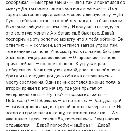
соображал. — Быстрее зайца? — 3аяц так и покатился со
смеху.- Да ты посмотри на свои ноги и на мои! — И он
гордо выставил перед ёжиком свою длинную ногу. — Да
будет тебе известно, что мой дед когда-то был самым
быстрым зайцем в нашем лесу! И получил в награду за
это золотую монету. А я бегаю ещё быстрее. Давай
поспорим на эту золотую монету, что я тебя обгоню! Ёж
ответил: — Я согласен. Встретимся завтра утром там,
где начинается поле. И посмотрим, кто из нас быстрее.
Заяц ещё пуще развеселился. — Отправляйся на поле
прямо сейчас, — посоветовал он. К утру как раз
доберёшься. А ёж вернулся домой, рассказал обо всём
брату, и на следующий день оба ежа отправились к
месту состязания. Один из них остался в конце поля, а
второй пришёл к его началу, где уже прыгал от
нетерпения заяц. — Ну, что? — подмигнул заяц. —
Побежали? — Побежали, — ответил ёж. — Раз, два, три!
— скомандовал заяц и стрелой помчался через поле. Но
когда он при мчался к концу, то увидел там ежа. — А я
уже давно здесь, сказал ёж, посмеиваясь. Заяц насилу
отдышался: — Давай попробуем ещё раз! — Давай! —