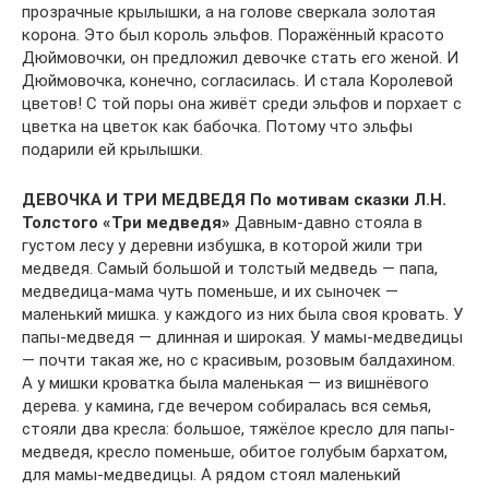
прозрачные крылышки, а на голове сверкала золотая
корона. Это был король эльфов. Поражённый красото
Дюймовочки, он предложил девочке стать его женой. И
Дюймовочка, конечно, согласилась. И стала Королевой
цветов! С той поры она живёт среди эльфов и порхает с
цветка на цветок как бабочка. Потому что эльфы
подарили ей крылышки.
ДЕВОЧКА И ТРИ МЕДВЕДЯ По мотивам сказки Л.Н.
Толстого «Три медведя»
Давным-давно стояла в
густом лесу у деревни избушка, в которой жили три
медведя. Самый большой и толстый медведь — папа,
медведица-мама чуть поменьше, и их сыночек —
маленький мишка. у каждого из них была своя кровать. У
папы-медведя — длинная и широкая. У мамы-медведицы
— почти такая же, но с красивым, розовым балдахином.
А у мишки кроватка была маленькая — из вишнёвого
дерева. у камина, где вечером собиралась вся семья,
стояли два кресла: большое, тяжёлое кресло для папы-
медведя, кресло поменьше, обитое голубым бархатом,
для мамы-медведицы. А рядом стоял маленький