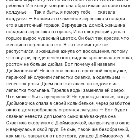
ребёнка. И в конце концов она обратилась за советом к
колдунье. — Так и быть, я помогу тебе, — сказала
колдунья. — Возьми это ячменное зёрнышко и посади
его в цветочный горшок. Вернувшись домой, женщина
посадила зёрнышко в горшок, И на следующий день в
горшке вырос чудесный цветок. Он был так красив, что
женщина поцеловала его. В тот же миг цветок
распустился, и женщина ахнула от восхищения, потому
что внутри, среди лепестков, сидела крошечная девочка,
ростом не больше дюйма. Вот почему её назвали
Дюймовочкой. Ночью она спала в ореховой скорлупке,
перинкой ей служили лепестки фиалки, а одеяльцем —
лепесток розы. Днём она · каталась на лодочке из
лепестка тюльпана. Тарелка воды заменяла ей озеро.
Что может быть прекрасней! Но однажды ночью, когда
Дюймовочка спала в своей колыбельке, через разбитое
окно в дом пробралась огромная лягушка. — Вот будет
славная невеста для моего сыночка!квакнула она.
Схватила скорлупку с Дюймовочкой, выпрыгнула в окно
и вернулась в свой пруд. Её сын, такой же безобразный,
как мать, запрыгал от восторга, увидев Дюймовочку . А