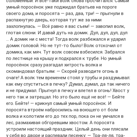
соломенный. И всё-таки волк снова просчитался. Самый
умный поросёнок уже поджидал братьев на пороге
своего дома, и поросята — раз, два, три! — прыгнули в
распахнутую дверь, которая тут же за ними
захлопнулась. — Всё равно я вас съем! — завопил волк,
глотая слюни. И давай дуть на домик. Дул, дул, дул, дул
… А домик ни с места! Тогда волк разбежался и ударил
домик головой. Но не тут-то было! Волк отскочил от
домика, как мяч. Тут волк совсем взбесился. Забрался
по лестнице на крышу и подкрался к трубе. Но умный
поросёнок сразу разгадал хитрость волка и
скомандовал братьям: — Скорей разводите огонь в
очаге! А волк тем временем стоял у трубы и раздумывал:
как ему спуститься в печку? Думал, думал, да так ничего
и не придумал. Прыгнул в печку и влетел в огонь! Хвост у
него так и затрещал. Но это было ещё не всё! — Бейте
его. Бейте! — крикнул самый умный поросёнок. И
поросята втроём набросились на воющего от боли
волка и колотили его до тех пор, пока он не умчался в
лес, размахивая обгоревшим хвостом. А поросята
устроили настоящий праздник. Целый день они плясали
у себя во дворе и распевали песенку: — Тра-ля-ля, тра-