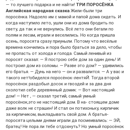
— то лучшего подарка и не найти!
ТРИ ПОРОСЁНКА
Английская народная сказка
Жили-были три
поросёнка. Надоело им с мамой и папой дома сидеть. И
когда наступило лето, ушли они из дома бродить по
свету, да так и не вернулись. Всё лето они бегали по
полям и лесам, играли и веселились. Но когда пришла
осень, поросята сразу приуныли. Потому что весёлые
времена кончились и пора было браться за дело, чтобы
не пропасть от холода и голода. Самый ленивый из
поросят сказал: — Я построю себе дом за один день! И
построил дом из соломы. — Разве это дом? — удивились
его братья. — Дунь на него — он и развалится. — А у вас и
такого нет!обиделся поросёнок-лентяЙ. Тогда второй
поросёнок раздобыл досок и гвоздей и за два дня
сколотил себе деревянный домик: — Вот настоящий
дом! — Нет , — сказал третий, самый умный
поросёнок,это не настоящий дом. В на- стоящем доме
даже волк не страшен! И стал он потихоньку, кирпичик
за кирпичиком, выкладывать свой дом. А братья-
поросята целыми днями играли да посмеивались: — ЭЙ,
братец! Не пора ли тебе отдохнуть? Но умный поросёнок