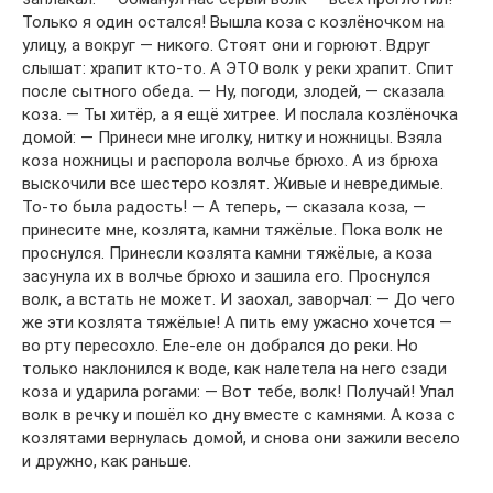
Только я один остался! Вышла коза с козлёночком на
улицу, а вокруг — никого. Стоят они и горюют. Вдруг
слышат: храпит кто-то. А ЭТО волк у реки храпит. Спит
после сытного обеда. — Ну, погоди, злодей, — сказала
коза. — Ты хитёр, а я ещё хитрее. И послала козлёночка
домой: — Принеси мне иголку, нитку и ножницы. Взяла
коза ножницы и распорола волчье брюхо. А из брюха
выскочили все шестеро козлят. Живые и невредимые.
То-то была радость! — А теперь, — сказала коза, —
принесите мне, козлята, камни тяжёлые. Пока волк не
проснулся. Принесли козлята камни тяжёлые, а коза
засунула их в волчье брюхо и зашила его. Проснулся
волк, а встать не может. И заохал, заворчал: — До чего
же эти козлята тяжёлые! А пить ему ужасно хочется —
во рту пересохло. Еле-еле он добрался до реки. Но
только наклонился к воде, как налетела на него сзади
коза и ударила рогами: — Вот тебе, волк! Получай! Упал
волк в речку и пошёл ко дну вместе с камнями. А коза с
козлятами вернулась домой, и снова они зажили весело
и дружно, как раньше.