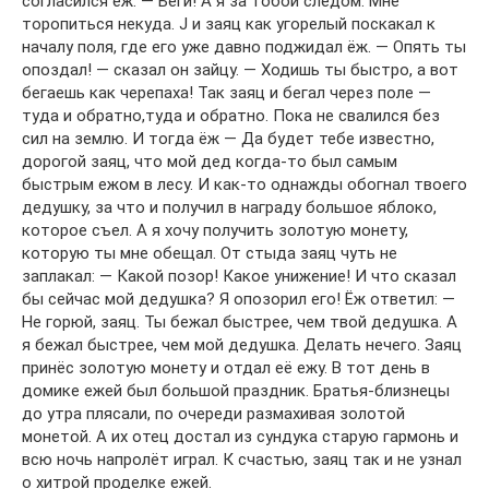
согласился ёж. — Беги! А я за тобой следом. Мне
торопиться некуда. J и заяц как угорелый поскакал к
началу поля, где его уже давно поджидал ёж. — Опять ты
опоздал! — сказал он зайцу. — Ходишь ты быстро, а вот
бегаешь как черепаха! Так заяц и бегал через поле —
туда и обратно,туда и обратно. Пока не свалился без
сил на землю. И тогда ёж — Да будет тебе известно,
дорогой заяц, что мой дед когда-то был самым
быстрым ежом в лесу. И как-то однажды обогнал твоего
дедушку, за что и получил в награду большое яблоко,
которое съел. А я хочу получить золотую монету,
которую ты мне обещал. От стыда заяц чуть не
заплакал: — Какой позор! Какое унижение! И что сказал
бы сейчас мой дедушка? Я опозорил его! Ёж ответил: —
Не горюй, заяц. Ты бежал быстрее, чем твой дедушка. А
я бежал быстрее, чем мой дедушка. Делать нечего. Заяц
принёс золотую монету и отдал её ежу. В тот день в
домике ежей был большой праздник. Братья-близнецы
до утра плясали, по очереди размахивая золотой
монетой. А их отец достал из сундука старую гармонь и
всю ночь напролёт играл. К счастью, заяц так и не узнал
о хитрой проделке ежей.