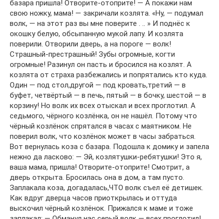
базара пришла! Отворите-отоприте! — А покажи нам
свою ножку, мама! — закричали козлята. «Ну, — подумал
волк, — на этот раз вы мне поверите . .. » И поднёс к
окошку белую, обсыпанную мукой лапу. И козлята
поверили. Отворили дверь, а на пороге — волк!
Страшный-престрашный! Зубы огромные, когти
огромные! Разинул он пасть и бросился на козлят. А
козлята от страха разбежались и попрятались кто куда.
Один — под стол,другой — под кровать,третий — в
буфет, четвёртый — в печь, пятый — в бочку, шестой — в
корзину! Но волк их всех отыскал и всех проглотил. А
седьмого, чёрного козлёнка, он не нашёл. Потому что
чёрный козлёнок спрятался в часах с маятником. Не
поверил волк, что козлёнок может в часы забраться.
Вот вернулась коза с базара. Подошла к домику и запела
нежно да ласково: — Эй, козлятушки-ребятушки! Это я,
ваша мама, пришла! Отворите-отоприте! Смотрит, а
дверь открыта. Бросилась она в дом, а там пусто.
Заплакала коза, догадалась,ЧТО волк съел её детишек.
Как вдруг дверца часов приоткрылась и оттуда
выскочил чёрный козлёнок. Прижался к маме и тоже
заплакал: — Обманул нас серый волк — всех проглотил!