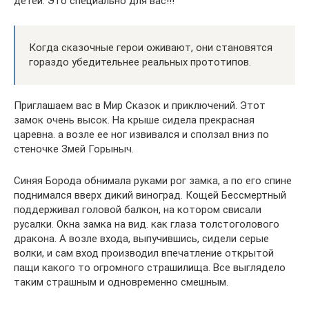
детей. Это специально для вас!!!
Когда сказочные герои оживают, они становятся
гораздо убедительнее реальных прототипов.
Приглашаем вас в Мир Сказок и приключений. Этот
замок очень высок. На крыше сидела прекрасная
царевна. а возле ее ног извивался и сползал вниз по
стеночке Змей Горыныч.
Синяя Борода обнимала руками рог замка, а по его спине
поднимался вверх дикий виноград. Кощей Бессмертный
поддерживал головой балкон, на котором свисали
русалки. Окна замка на вид. как глаза толстоголового
дракона. А возле входа, выпучившись, сидели серые
волки, и сам вход производил впечатление открытой
пащи какого то огромного страшилища. Все выглядело
таким страшным и одновременно смешным.