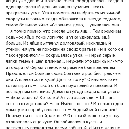
яйцах уже давно и, конечно, очень обрадовалась, когда в
один прекрасный день из яиц вылупились шесть
прекрасных утят. Утка помогла им выбраться из яичной
скорлупы и только тогда обнаружила в гнезде седьмое,
самое большое яйцо. «Странное дело, — удивилась она,
— я точно помню, что снесла шесть яиц … Тем временем
седьмое яйцо тоже лопнуло, и утка удивилась ещё
больше. Из яйца выглянул долговязый, нескладный
утёнок, ничуть не похожий на своих братьев. «И в кого он
такой уродился? — сокрушалась утка. — Перья серые,
лапки тёмные, шея длинная … Неужели это мой сын?» Что
и говорить! Серый утёнок и впрямь не был красавцем.
Правда, ел он больше своих братьев и рос быстрее, чем
они. А плавал хоть куда! Да что толку? С ним никто не
хотел играть — такой он был неуклюжий и неловкий. И
все над ним смеялись. Даже петух однажды клюнул его·:
— Экий увалень! Ко-ко-ко! А гуси зашипели: — Ш … ш …
што за птица такая? Не поЙмёш … ш … шь! И только одна
мама-утка порой утешала его: — Бедный мой сыночек!
Почему ты не такой, как все? От такой жалости утёнку
становилось ещё хуже. Он забивался в кусты и
потихоньку плакал там, всеми забытый: «Никто меня не