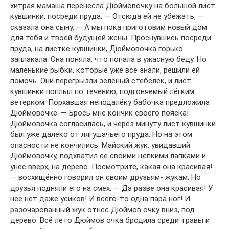
хитрая мамаша перенесла Дюймовочку на большой лист
кувшинки, посреди пруда. — Отсюда ей не убежать, —
сказала она сыну. — А мы пока приготовим новый дом
для тебя и твоей будущей жены. Проснувшись посреди
пруда, на листке кувшинки, Дюймовочка горько
заплакала. Она поняла, что попала в ужасную беду. Но
маленькие рыбки, которые уже всё знали, решили ей
помочь. Они перегрызли зелёный стебелёк, и лист
кувшинки поплыл по течению, подгоняемый лёгким
ветерком. Порхавшая неподалёку бабочка предложила
Дюймовочке: — Брось мне кончик своего пояска!
Дюймовочка согласилась, и через минуту лист кувшинки
был уже далеко от лягушачьего пруда. Но на этом
опасности не кончились. Майский жук, увидавший
Дюймовочку, подхватил её своими цепкими лапками и
унёс вверх, на дерево. Посмотрите, какая она красивая!
— восхищённо говорил он своим друзьям- жукам. Но
друзья подняли его на смех: — Да разве она красивая! У
неё нет даже усиков! И всего-то одна пара ног! И
разочарованный жук отнёс Дюймов очку вниз, под
дерево. Всё лето Дюймов очка бродила среди травы и