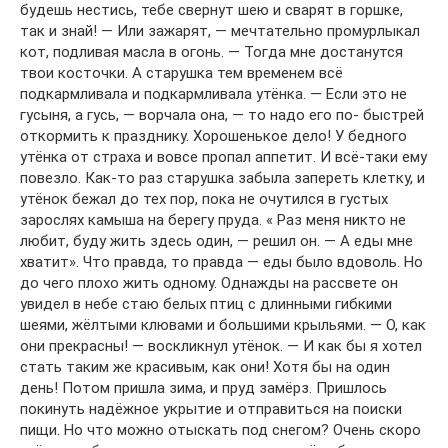
будешь нестись, тебе свернут шею и сварят в горшке,
так и знай! — Или зажарят, — мечтательно промурлыкал
кот, подливая масла в огонь. — Тогда мне достанутся
твои косточки. А старушка тем временем всё
подкармливала и подкармливала утёнка. — Если это не
гусыня, а гусь, — ворчала она, — то надо его по- быстрей
откормить к празднику. Хорошенькое дело! У бедного
утёнка от страха и вовсе пропал аппетит. И всё-таки ему
повезло. Как-то раз старушка забыла запереть клетку, и
утёнок бежал до тех пор, пока не очутился в густых
зарослях камыша на берегу пруда. « Раз меня никто не
любит, буду жить здесь один, — решил он. — А еды мне
хватит». Что правда, то правда — еды было вдоволь. Но
до чего плохо жить одному. Однажды на рассвете он
увидел в небе стаю белых птиц с длинными гибкими
шеями, жёлтыми клювами и большими крыльями. — О, как
они прекрасны! — воскликнул утёнок. — И как бы я хотел
стать таким же красивым, как они! Хотя бы на один
день! Потом пришла зима, и пруд замёрз. Пришлось
покинуть надёжное укрытие и отправиться на поиски
пищи. Но что можно отыскать под снегом? Очень скоро