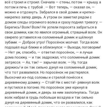
всё строил и строил. Сначала — стены, потом — крышу, а
потом и печь с трубой . — Вот теперь, — сказал он, —
можно и отдохнуть. Забрался в свой домик и крепко-
накрепко запер дверь. А утром он заметил рядом с
домом следы огромного волка и сразу поднял тревогу: —
Берегись! Волк! Волк! Не успели поросята забраться в
свои домики, как по явился огромный, страшный волк. Он
свирепо уставился на соломенный домик и щёлкнул
зубами: — Доброе утро! Поросёнок молчал. Тогда волк
подошёл ещё ближе и облизнулся: — Выходи, поговорим!
— Нет уж, спасибо, — ответил поросёнок, — я лучше
дома посижу, — и так задрожал, что соломенный домик
затрясся. — Ах, так! — зарычал волк. — Ну, тогда
держись! и он так сильно дунул на соломенный домик,
что тот развалился. Но поросёнок не растерялся.
Выскочил из-под соломы и стрелой понёсся к
деревянному домику. — Стой! Ни с места!- рявкнул волк
и пустился в погоню. Но поросёнок уже юркнул в
деревянный домик, и дверь за ним захлопнулась. Тогда
волк набрал в грудь побольше воздуха и так сильно
дунул на деревянный домик, что он развалился, как