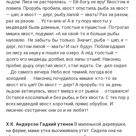
льдом. Лиса не растерялась: — Ей-богу, не вру! Хвостом я
ловила. Прорубь пробила, хвост опустила, рыба за хвост
— цап, я хвост — дёрг, рыбу лапой — хвать! Раз за разом,
раз за разом . . . Уста-ала-а! А в ту пору хвосты у
медведей были длинные, толстые и пушистые. Потрогал
мишка хвост, подумал: «А на свой-то я больше рыбы
наловлю . Не забыть бы только. Значит, рыба — цап, я —
дёрг, потом лапой — хвать! И сыт буду». Поблагодарил
он лису за науку и пошёл на озеро. А лёд толстый —
долго его медведь долбил, все лапы отшиб. Наконец
пробил дыру, опустил хвост, стал ждать. Си- дел-сидел .
. . До самого вечера. Небо всё темней, погода всё
холодней . . . Наконец почудилось мишке: кто-то за
хвост его цап! Он хвост — дёрг! А прорубь-то за день
льдом затянулась, хвост вмёрз и от рывка. . . оторвался!
Остался косолапый и без рыбы, и без хвоста. С тех пор у
всех медведей хвост короткий, прямо обрубок. И
лисичек-сестричек они ох и не любят!
Х.К. Андерсон Гадкий утенок
В маленькой деревушке,
на ферме, мама-утка высиживала утят. Сидела она на