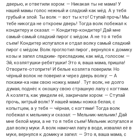
дверью, и ответили хором: — Никакая ты не мама! У
нашей мамы голос нежный и сладкий как мёд. А у тебя
грубый и злой. Ты волк — вот ты кто! Ступай прочь! Мы
тебе никогда не откроем дверь! Тогда волк побежал к
кондитеру и сказал: — Кондитер-кондитер! Дай мне
самый-самый сладкий пирог с мёдом. А не то я тебя
съем! Кондитер испугался и отдал волку самый сладкий
пирог с мёдом. Волк проглотил пирог , вернулся к домику
козы и запел сладким- пресладким, как мёд, голосом: —
Эй, козлятушки-ребятушки! Это я, ваша мама, пришла!
Отворите-отоприте! И белые козлята поверили. Но
чёрный волок не поверил и через дверь волку: — А
покажи-ка нам свою ножку, мама! . Тут волк, не долго
думая, поднёс к окошку свою страшную лапу с когтями.
А козлята, как увидели её, закричали хором: — Ступай
прочь, хитрый волк! У нашей мамы ножка белая, с
копытцем, а у тебя — чёрная, с когтями! Тогда волк
побежал к мельнику и сказал: — Мельник-мельник! Дай
мне белой муки, а не то я тебя съем! Мельник испугался и
дал волку муки. А волк намочил лапу в воде, извалял её в
муке, вернулся к домику и запел: — Это я, ваша мама, с