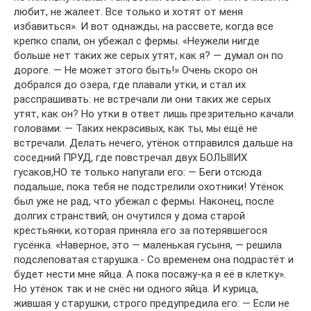
любит, не жалеет. Все только и хотят от меня
избавиться». И вот однажды, на рассвете, когда все
крепко спали, он убежал с фермы. «Неужели нигде
больше нет таких же серых утят, как я? — думал он по
дороге. — Не может этого быть!» Очень скоро он
добрался до озера, где плавали утки, и стал их
расспрашивать: не встречали ли они таких же серых
утят, как он? Но утки в ответ лишь презрительно качали
головами: — Таких некрасивых, как ты, мы ещё не
встречали. Делать нечего, утёнок отправился дальше на
соседний ПРУД, где повстречал двух БОЛЫllИХ
гусаков,НО те только напугали его: — Беги отсюда
подальше, пока тебя не подстрелили охотники! Утёнок
был уже не рад, что убежал с фермы. Наконец, после
долгих странствий, он очутился у дома старой
крестьянки, которая приняла его за потерявшегося
гусёнка. «Наверное, это — маленькая гусыня, — решила
подслеповатая старушка.- Со временем она подрастёт и
будет нести мне яйца. А пока посажу-ка я её в клетку».
Но утёнок так и не снёс ни одного яйца. И курица,
жившая у старушки, строго предупредила его: — Если не