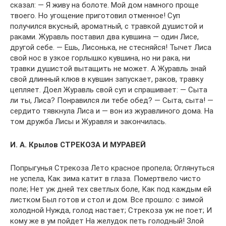
сказал: — Я живу на болоте. Мой дом намного проще
твоего. Но угощение приготовил отменное! Суп
получился вкусный, ароматный, с травкой душистой и
раками. Журавль поставил два кувшина — один Лисе,
другой себе. — Ешь, Лисонька, не стесняйся! Тычет Лиса
свой нос в узкое горлышко кувшина, но ни рака, ни
травки душистой вытащить не может. А Журавль знай
свой длинный клюв в кувшин запускает, раков, травку
цепляет. Доел Журавль свой суп и спрашивает: — Сыта
ли ты, Лиса? Понравился ли тебе обед? — Сыта, сыта! —
сердито тявкнула Лиса и — вон из журавлиного дома. На
том дружба Лисы и Журавля и закончилась.
И. А. Крылов СТРЕКОЗА И МУРАВЕЙ
Попрыгунья Стрекоза Лето красное пропела; Оглянуться
не успела, Как зима катит в глаза. Помертвело чисто
поле; Нет уж дней тех светлых боле, Как под каждым ей
листком Был готов и стол и дом. Все прошло: с зимой
холодной Нужда, голод настает; Стрекоза уж не поет; И
кому же в ум пойдет На желудок петь голодный! Злой