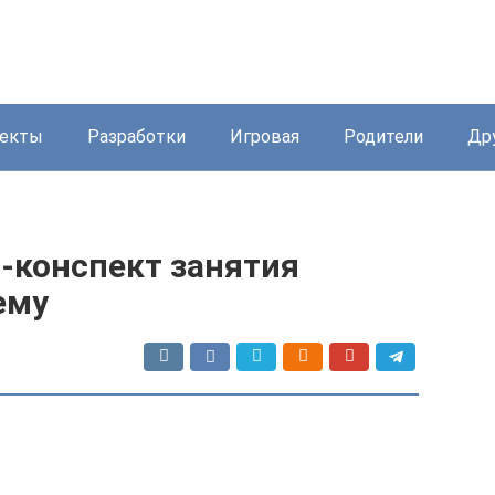
екты
Разработки
Игровая
Родители
Др
-конспект занятия
ему