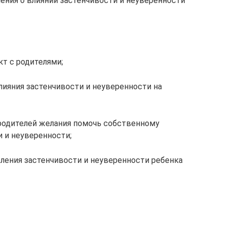
ления о влиянии застенчивости и неуверенности
кт с родителями;
лияния застенчивости и неуверенности на
родителей желания помочь собственному
и и неуверенности;
оления застенчивости и неуверенности ребенка