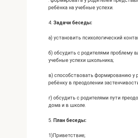
: формировать у родителей представ
ребёнка на учебные успехи.
4.
Задачи беседы:
а) установить психологический конта
б) обсудить с родителями проблему в
учебные успехи школьника;
в) способствовать формированию у 
ребёнку в преодолении застенчивост
г) обсудить с родителями пути преод
дома и в школе.
5.
План беседы:
1)Приветствие;