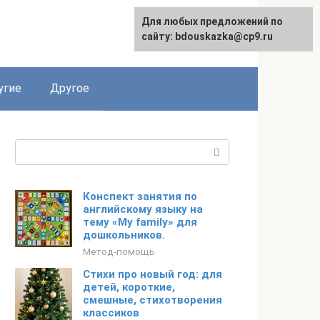
Для любых предложений по
сайту: bdouskazka@cp9.ru
угие
Другое
Поиск:
Конспект занятия по
английскому языку на
тему «My family» для
дошкольников.
Метод-помощь
Стихи про новый год: для
детей, короткие,
смешные, стихотворения
классиков