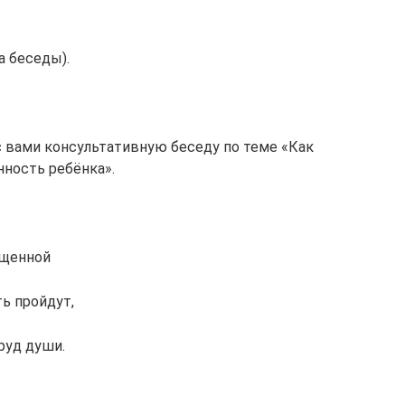
а беседы).
с вами консультативную беседу по теме «Как
нность ребёнка».
ущенной
ь пройдут,
руд души.