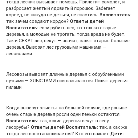
тогда лесник вызывает помощь. Прилетит самолёт, и
разбросает жёлтый ядовитый порошок. Забегает
короед, но никуда не деться, не спастись.
Воспитатель:
так зачем создают кордон?
Ответы детей
Воспитатель:
если рубить лес, то только старые
деревья, а молодые не трогать, тогда вреда не будет.
Так и СЕКУТ лес, секут — значит, валят старые большие
деревья. Вывозят лес грузовыми машинами —
лесовозами.
Лесовозы вывозят длинные деревья с обрубленными
сучьями — ХЛЫСТАМИ они называются. Пилят деревья
пилами.
Когда вывезут хлысты, на большой поляне, где раньше
очень старые деревья росли одни пеньки остаются.
Воспитатель:
так, какие деревья секут в лесу
лесорубы?
Ответы детей
Воспитатель:
так, а как же
тогда лес восстанавливается? Кто его сажает
Дети: