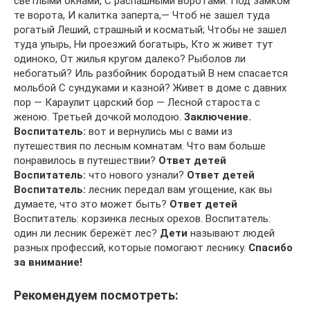
светлыми окнами, С распашными воротами. Под замком
те ворота, И калитка заперта,— Чтоб не зашел туда
рогатый Леший, страшный и косматый; Чтобы не зашел
туда упырь, Ни проезжий богатырь, Кто ж живет тут
одиноко, От жилья кругом далеко? Рыболов ли
небогатый? Иль разбойник бородатый В нем спасается
мольбой С сундуками и казной? Живет в доме с давних
пор — Караулит царский бор — Лесной староста с
женою. Третьей дочкой молодою.
Заключение.
Воспитатель:
вот и вернулись мы с вами из
путешествия по лесным комнатам. Что вам больше
понравилось в путешествии?
Ответ детей
Воспитатель:
что нового узнали?
Ответ детей
Воспитатель:
лесник передал вам угощение, как вы
думаете, что это может быть?
Ответ детей
Воспитатель: корзинка лесных орехов. Воспитатель:
один ли лесник бережёт лес?
Дети
называют людей
разных профессий, которые помогают леснику.
Спасибо
за внимание!
Рекомендуем посмотреть: