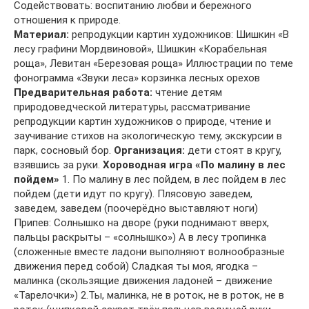
Содействовать: воспитанию любви и бережного
отношения к природе.
Материал:
репродукции картин художников: Шишкин «В
лесу графини Мордвиновой», Шишкин «Корабельная
роща», Левитан «Березовая роща» Иллюстрации по теме
фонограмма «Звуки леса» корзинка лесных орехов
Предварительная работа:
чтение детям
природоведческой литературы, рассматривание
репродукции картин художников о природе, чтение и
заучивание стихов на экологическую тему, экскурсии в
парк, сосновый бор.
Организация:
дети стоят в кругу,
взявшись за руки.
Хороводная игра «По малину в лес
пойдем»
1. По малину в лес пойдем, в лес пойдем в лес
пойдем (дети идут по кругу). Плясовую заведем,
заведем, заведем (поочерёдно выставляют ноги)
Припев: Солнышко на дворе (руки поднимают вверх,
пальцы раскрыты – «солнышко») А в лесу тропинка
(сложенные вместе ладони выполняют волнообразные
движения перед собой) Сладкая ты моя, ягодка –
малинка (скользящие движения ладоней – движение
«Тарелочки») 2.Ты, малинка, не в роток, не в роток, не в