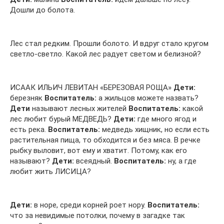
Дошли до болота.
Лес стал редким. Прошли болото. И вдруг стало кругом
светло-светло. Какой лес радует светом и белизной?
ИСААК ИЛЬИЧ ЛЕВИТАН «БЕРЕЗОВАЯ РОЩА»
Дети:
березняк
Воспитатель:
а жильцов можете назвать?
Дети
называют лесных жителей
Воспитатель:
какой
лес любит бурый МЕДВЕДЬ?
Дети:
где много ягод и
есть река.
Воспитатель:
медведь хищник, но если есть
растительная пища, то обходится и без мяса. В речке
рыбку выловит, вот ему и хватит. Потому, как его
называют?
Дети:
всеядный.
Воспитатель:
ну, а где
любит жить ЛИСИЦА?
Дети:
в норе, среди корней роет нору.
Воспитатель:
что за невидимые потолки, почему в загадке так