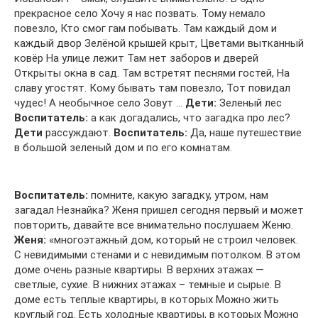
прекрасное село Хочу я нас позвать. Тому немало
повезло, Кто смог гам побывать. Там каждый дом и
каждый двор Зелёной крышей крыт, Цветами вытканный
ковёр На улице лежит Там нет заборов и дверей
Открыты окна в сад. Там встретят песнями гостей, На
славу угостят. Кому бывать там повезло, Тот повидал
чудес! А необычное село Зовут …
Дети:
Зеленый лес
Воспитатель:
а как догадались, что загадка про лес?
Дети
рассуждают.
Воспитатель:
Да, наше путешествие
в большой зеленый дом и по его комнатам.
Воспитатель:
помните, какую загадку, утром, нам
загадал Незнайка? Женя пришел сегодня первый и может
повторить, давайте все внимательно послушаем Женю.
Женя:
«многоэтажный дом, который не строил человек.
С невидимыми стенами и с невидимым потолком. В этом
доме очень разные квартиры. В верхних этажах —
светлые, сухие. В нижних этажах – темные и сырые. В
доме есть теплые квартиры, в которых Можно жить
круглый год. Есть холодные квартиры, в которых Можно