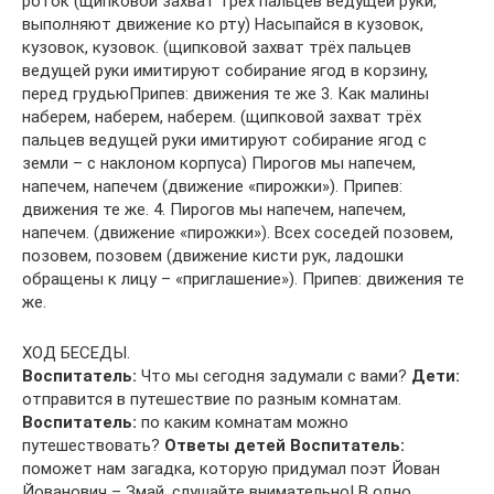
роток (щипковой захват трёх пальцев ведущей руки,
выполняют движение ко рту) Насыпайся в кузовок,
кузовок, кузовок. (щипковой захват трёх пальцев
ведущей руки имитируют собирание ягод в корзину,
перед грудьюПрипев: движения те же 3. Как малины
наберем, наберем, наберем. (щипковой захват трёх
пальцев ведущей руки имитируют собирание ягод с
земли – с наклоном корпуса) Пирогов мы напечем,
напечем, напечем (движение «пирожки»). Припев:
движения те же. 4. Пирогов мы напечем, напечем,
напечем. (движение «пирожки»). Всех соседей позовем,
позовем, позовем (движение кисти рук, ладошки
обращены к лицу – «приглашение»). Припев: движения те
же.
ХОД БЕСЕДЫ.
Воспитатель:
Что мы сегодня задумали с вами?
Дети:
отправится в путешествие по разным комнатам.
Воспитатель:
по каким комнатам можно
путешествовать?
Ответы детей
Воспитатель:
поможет нам загадка, которую придумал поэт Йован
Йованович – Змай, слушайте внимательно! В одно