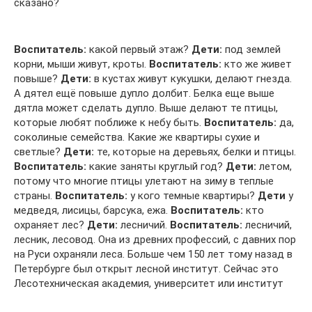
сказано?
Воспитатель:
какой первый этаж?
Дети:
под землей
корни, мыши живут, кроты.
Воспитатель:
кто же живет
повыше?
Дети:
в кустах живут кукушки, делают гнезда.
А дятел ещё повыше дупло долбит. Белка еще выше
дятла может сделать дупло. Выше делают те птицы,
которые любят поближе к небу быть.
Воспитатель:
да,
соколиные семейства. Какие же квартиры сухие и
светлые?
Дети:
те, которые на деревьях, белки и птицы.
Воспитатель:
какие заняты круглый год?
Дети:
летом,
потому что многие птицы улетают на зиму в теплые
страны.
Воспитатель:
у кого темные квартиры?
Дети
у
медведя, лисицы, барсука, ежа.
Воспитатель:
кто
охраняет лес?
Дети:
лесничий.
Воспитатель:
лесничий,
лесник, лесовод. Она из древних профессий, с давних пор
на Руси охраняли леса. Больше чем 150 лет тому назад в
Петербурге был открыт лесной институт. Сейчас это
Лесотехническая академия, университет или институт