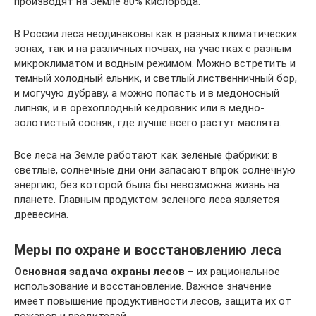
производят на Земле 80% кислорода.
В России леса неодинаковы как в разных климатических
зонах, так и на различных почвах, на участках с разным
микроклиматом и водным режимом. Можно встретить и
темный холодный ельник, и светлый лиственничный бор,
и могучую дубраву, а можно попасть и в медоносный
липняк, и в орехоплодный кедровник или в медно-
золотистый сосняк, где лучше всего растут маслята.
Все леса на Земле работают как зеленые фабрики: в
светлые, солнечные дни они запасают впрок солнечную
энергию, без которой была бы невозможна жизнь на
планете. Главным продуктом зеленого леса является
древесина.
Меры по охране и восстановлению леса
Основная задача охраны лесов
– их рациональное
использование и восстановление. Важное значение
имеет повышение продуктивности лесов, защита их от