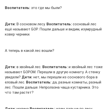
Воспитатель:
это где мы были?
Дети:
В сосновом лесу.
Воспитатель:
сосновый лес
ещё называют БОР. Пошли дальше и видим, изумрудный
ковер черники.
А теперь в какой лес вошли?
Дети:
в хвойный лес.
Воспитатель:
и хвойный лес тоже
называют БОРОМ. Перешли в другую комнату. А стенку
увидели?
Дети:
нет, мы перешли из соснового бора в
еловый лес.
Воспитатель:
да, разные комнаты, разный
лес. Пошли дальше. Непролазна чаща кустарника. Это
что там растет?
Дети:
малина
Воспитатель:
идем дальше по лесу.