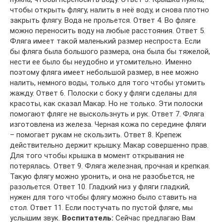
чтобы открыть флягу, налить в неё воду, и снова плотно
закрыть флягу. Вода не прольется. Ответ 4. Во фляге
можно переносить воду на любые расстояния. Ответ 5.
Фляга имеет такой маленький размер неспроста. Если
бы фляга была большого размера, она была бы тяжелой,
нести ее было бы неудобно и утомительно. Именно
поэтому фляга имеет небольшой размер, в нее можно
налить, немного воды, только для того чтобы утомить
жажду. Ответ 6. Полоски с боку у фляги сделаны для
красоты, как сказал Макар. Но не только. Эти полоски
помогают фляге не выскользнуть и рук. Ответ 7. Фляга
изготовлена из железа. Черная кожа по середине фляги
– помогает рукам не скользить. Ответ 8. Крепеж
действительно держит крышку. Макар совершенно прав.
Для того чтобы крышка в момент открывания не
потерялась. Ответ 9. Фляга железная, прочная и крепкая.
Такую флягу можно уронить, и она не разобьется, не
разольется. Ответ 10. Гладкий низ у фляги гладкий,
нужен для того чтобы флягу можно было ставить на
стол. Ответ 11. Если постучать по пустой фляге, мы
услышим звук.
Воспитатель:
Сейчас предлагаю Вам