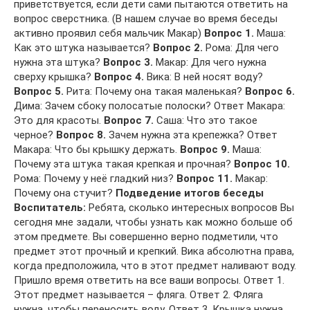
приветствуется, если дети сами пытаются ответить на
вопрос сверстника. (В нашем случае во время беседы
активно проявил себя мальчик Макар)
Вопрос 1.
Маша:
Как это штука называется?
Вопрос 2.
Рома: Для чего
нужна эта штука?
Вопрос 3.
Макар: Для чего нужна
сверху крышка?
Вопрос 4.
Вика: В ней носят воду?
Вопрос 5.
Рита: Почему она такая маленькая?
Вопрос 6.
Дима: Зачем сбоку полосатые полоски? Ответ Макара:
Это для красоты.
Вопрос 7.
Саша: Что это такое
черное?
Вопрос 8.
Зачем нужна эта крепежка? Ответ
Макара: Что бы крышку держать.
Вопрос 9.
Маша:
Почему эта штука такая крепкая и прочная?
Вопрос 10.
Рома: Почему у неё гладкий низ?
Вопрос 11.
Макар:
Почему она стучит?
Подведение итогов беседы
Воспитатель:
Ребята, сколько интересных вопросов Вы
сегодня мне задали, чтобы узнать как можно больше об
этом предмете. Вы совершенно верно подметили, что
предмет этот прочный и крепкий. Вика абсолютна права,
когда предположила, что в этот предмет наливают воду.
Пришло время ответить на все ваши вопросы. Ответ 1.
Этот предмет называется – фляга. Ответ 2. Фляга
нужна, чтобы переносить воду. Ответ 3. Крышка нужна,