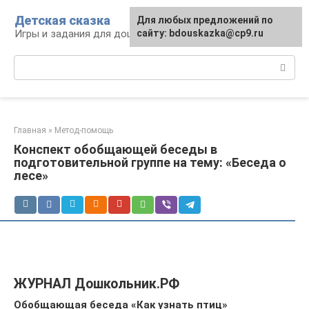
Перейти
Детская сказка
Для любых предложений по
к
Игры и задания для дошкольников
сайту: bdouskazka@cp9.ru
контенту
Поиск:
Главная
»
Метод-помощь
Конспект обобщающей беседы в
подготовительной группе на тему: «Беседа о
лесе»
ЖУРНАЛ Дошкольник.РФ
Обобщающая беседа «Как узнать птиц»