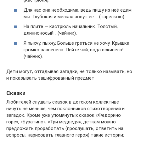
(кастрюля).
Для нас она необходима, ведь пищу из неё едим
мы. Глубокая и мелкая зовут её … (тарелкою).
На плите — кастрюль начальник. Толстый,
длинноносый …(чайник).
Я пыхчу, пыхчу, Больше греться не хочу. Крышка
громко зазвенела: Пейте чай, вода вскипела!
(чайник).
Дети могут, отгадывая загадки, не только называть, но
и показывать зашифрованный предмет
Сказки
Любителей слушать сказок в детском коллективе
ничуть не меньше, чем поклонников стихотворений и
загадок. Кроме уже упомянутых сказок «Федорино
горе», «Буратино», «Три медведя», деткам можно
предложить проработать (прослушать, ответить на
вопросы, нарисовать главного героя) такие истории: