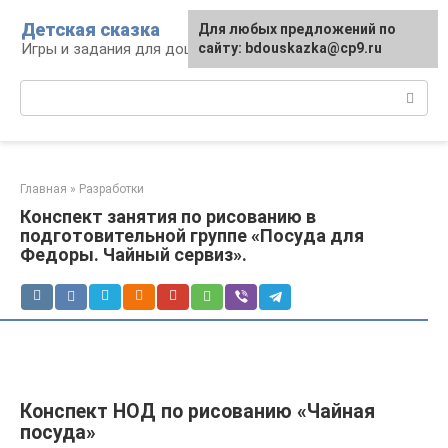
Перейти
Детская сказка
Для любых предложений по
к
Игры и задания для дошкольников
сайту: bdouskazka@cp9.ru
контенту
Поиск:
Главная
»
Разработки
Конспект занятия по рисованию в
подготовительной группе «Посуда для
Федоры. Чайный сервиз».
Конспект НОД по рисованию «Чайная
посуда»