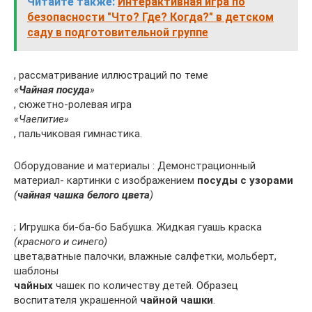
Читайте также:
Интерактивная игра по
безопасности "Что? Где? Когда?" в детском
саду в подготовительной группе
, рассматривание иллюстраций по теме
«
Чайная посуда
»
, сюжетно-ролевая игра
«Чаепитие»
, пальчиковая гимнастика.
Оборудование и материалы : Демонстрационный
материал- картинки с изображением
посуды с узорами
(
чайная чашка белого цвета
)
; Игрушка би-ба-бо Бабушка. Жидкая гуашь краска
(красного и синего)
цвета;ватные палочки, влажные салфетки, мольберт,
шаблоны
чайных
чашек по количеству детей. Образец
воспитателя украшенной
чайной чашки
.