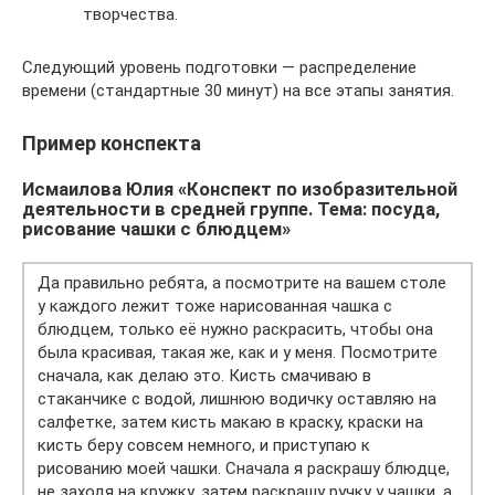
творчества.
Следующий уровень подготовки — распределение
времени (стандартные 30 минут) на все этапы занятия.
Пример конспекта
Исмаилова Юлия «Конспект по изобразительной
деятельности в средней группе. Тема: посуда,
рисование чашки с блюдцем»
Да правильно ребята, а посмотрите на вашем столе
у каждого лежит тоже нарисованная чашка с
блюдцем, только её нужно раскрасить, чтобы она
была красивая, такая же, как и у меня. Посмотрите
сначала, как делаю это. Кисть смачиваю в
стаканчике с водой, лишнюю водичку оставляю на
салфетке, затем кисть макаю в краску, краски на
кисть беру совсем немного, и приступаю к
рисованию моей чашки. Сначала я раскрашу блюдце,
не заходя на кружку, затем раскрашу ручку у чашки, а