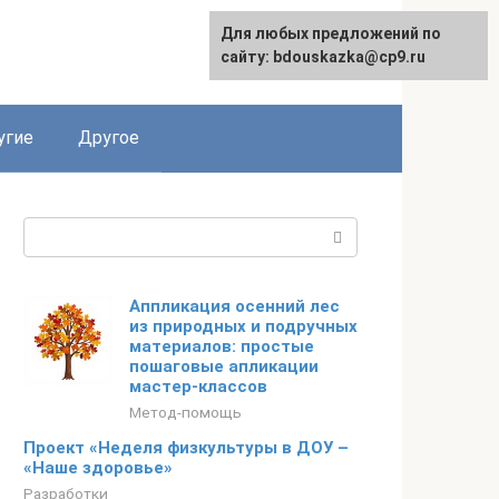
Для любых предложений по
сайту: bdouskazka@cp9.ru
угие
Другое
Поиск:
Аппликация осенний лес
из природных и подручных
материалов: простые
пошаговые апликации
мастер-классов
Метод-помощь
Проект «Неделя физкультуры в ДОУ –
«Наше здоровье»
Разработки