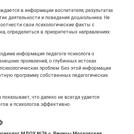
уждается в информации воспитателя, результатах
стик деятельности и поведения дошкольника. Не
соотнести свои психологические факты с
а, определиться в приоритетных направлениях
ходима информация педагога-психолога о
нешних проявлений, о глубинных истоках
психологических проблем. Без этой информации
отную программу собственных педагогических
показывает, что далеко не всегда удается
гов и психологов эффективно.
Ф
-психолог МДОУ №76 с. Речицы Московская