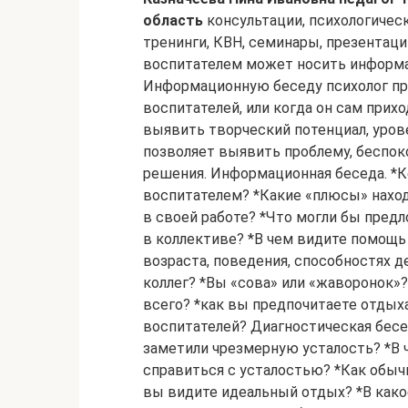
область
консультации, психологическая помощь, пропаганда психологических знаний, тренинги, КВН, семинары, презентации, лектории, стендовая информация. Беседа с воспитателем может носить информационный или диагностический характер. Информационную беседу психолог проводит при приеме на работу новых воспитателей, или когда он сам приходит впервые в коллектив ДОУ. В ней можно выявить творческий потенциал, уровень конфликтности. Диагностическая беседа позволяет выявить проблему, беспокоящую воспитателя, выбрать методы для ее решения. Информационная беседа. *Кем бы вы хотели работать, если бы не работали воспитателем? *Какие «плюсы» находите в своей работе? *Какие «минусы» находите в своей работе? *Что могли бы предложить для улучшения психологического климата в коллективе? *В чем видите помощь родителей? *Какой информации об особенностях возраста, поведения, способностях детей вам не хватает? *Чему могли бы научить коллег? *Вы «сова» или «жаворонок»? *Какие занятия вам нравится проводить больше всего? *как вы предпочитаете отдыхать? *Какие поощрения следовало бы ввести для воспитателей? Диагностическая беседа. Проблема – переутомление *Когда вы заметили чрезмерную усталость? *В чем проявляется усталость? *Как пытаетесь справиться с усталостью? *Как обычно проходит ваш вечер, выходной день? *Каким вы видите идеальный отдых? *В какое время суток ощущаете утомление сильнее всего? *Считаете ли обязанности, возложенные на вас, чрезмерными, требования завышенными? *Как вы полагаете, кто бы мог помочь вам справиться с усталостью? *Страдаете ли бессонницей? *Принимаете ли успокоительные средства? *Как вы полагаете, что является истиной причиной вашего переутомления? Беседа позволяет узнать человека лучше, выявить что его беспокоит, создать первичную психологическую базу для дальнейшей диагностики. Информацию, полученную в ходе беседы, хорошо дополнить результатами тестирования. Если в коллектив приходит новый воспитатель, психолог может его продиагностировать, обработать полученные результаты, ознакомить с их результатами руководителя. Диагностика может быть направлена на определние личностных качеств: на доброжелательность, умение слушать других людей, терпение, выдержку и самообладание, самостоятельность и инициативность, стремление профессионально совершенствоваться, организованность, умение работать в команде, чувство юмора, творческий потенциал, грамотность, эрудицию. Чтобы проверить, насколько у сотрудника развиты воображение, творческий потенциал, можно предложить ему перевоплотиться в Золушку, Карабаса-Барабаса, Снежную Королеву, придумать дизайн игровой комнаты. Обладает ли человек грамотной и образной речью, можно выявить, предложив ему написать эссе «Один день из жизни воспитателя». Общую эрудицию сотрудника можно проверить. Предложив ему ответить на вопросы из нескольких областей знаний, написать краткий сценарий интерактивных игр «В стране математики», «Наш дом – Земля». Консультирование — очень ответственное и непростое дело. Воспитатели очень чувствительны к критике и неодобрению. Консультации могут касаться: • Личных проблем; • Отношений с коллегами; • Отношений с детьми; • Отношений с родителями. Оптимальный порядок проведения консультации следующий. 1. Расслабление.(расположить к себе) 2. Подведение к сути проблемы. 3. Обсуждение сути проблемы. 4. Обсуждение путей решения проблемы. 5. Принятие путей решения проблемы. Скорая психологическая помощь. Это вид психологической помощи, которую психолог ежедневно оказывает сотрудникам ДОУ по их требованию (стресс, конфликт, синдром хронической усталости). Если воспитатель обращается к психологу тогда, когда он занимается с детьми, следует дать детям самостоятельные задания или оставить с помощником воспитателя и выйти соседнюю комнату. Выяснить причину обращения, предложить сдел