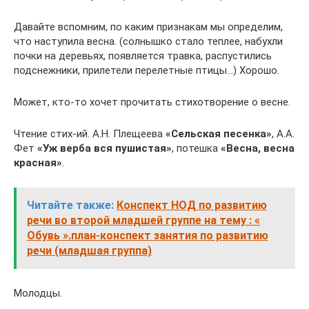
Давайте вспомним, по каким признакам мы определим,
что наступила весна. (солнышко стало теплее, набухли
почки на деревьях, появляется травка, распустились
подснежники, прилетели перелетные птицы…) Хорошо.
Может, кто-то хочет прочитать стихотворение о весне.
Чтение стих-ий. А.Н. Плещеева
«Сельская песенка»
, А.А.
Фет
«Уж верба вся пушистая»
, потешка
«Весна, весна
красная»
.
Читайте также:
Конспект НОД по развитию
речи во второй младшей группе на тему : «
Обувь ».план-конспект занятия по развитию
речи (младшая группа)
Молодцы.